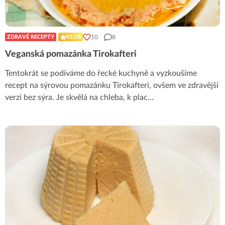
10
8
ZDRAVÉ RECEPTY
KLUB
Veganská pomazánka Tirokafteri
Tentokrát se podíváme do řecké kuchyně a vyzkoušíme
recept na sýrovou pomazánku Tirokafteri, ovšem ve zdravější
verzi bez sýra. Je skvělá na chleba, k plac
...