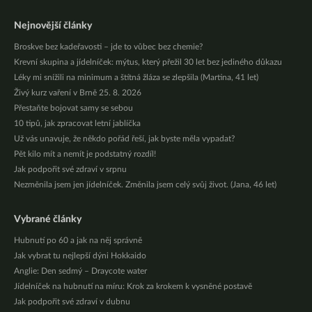
Nejnovější články
Broskve bez kadeřavosti – jde to vůbec bez chemie?
Krevní skupina a jídelníček: mýtus, který přežil 30 let bez jediného důkazu
Léky mi snížili na minimum a štítná žláza se zlepšila (Martina, 41 let)
Živý kurz vaření v Brně 25. 8. 2026
Přestaňte bojovat samy se sebou
10 tipů, jak zpracovat letní jablíčka
Už vás unavuje, že někdo pořád řeší, jak byste měla vypadat?
Pět kilo mít a nemít je podstatný rozdíl!
Jak podpořit své zdraví v srpnu
Nezměnila jsem jen jídelníček. Změnila jsem celý svůj život. (Jana, 46 let)
Vybrané články
Hubnutí po 60 a jak na něj správně
Jak vybrat tu nejlepší dýni Hokkaido
Anglie: Den sedmý – Draycote water
Jídelníček na hubnutí na míru: Krok za krokem k vysněné postavě
Jak podpořit své zdraví v dubnu