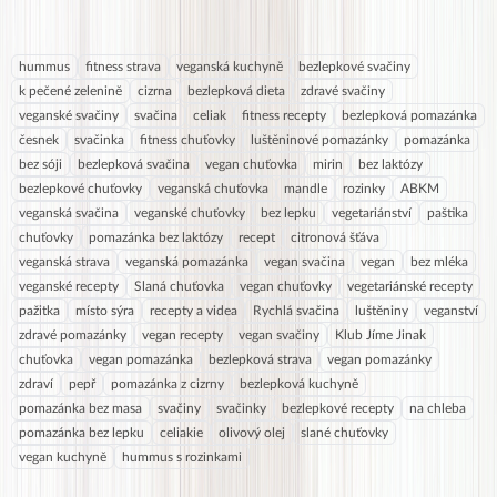
hummus
fitness strava
veganská kuchyně
bezlepkové svačiny
k pečené zelenině
cizrna
bezlepková dieta
zdravé svačiny
veganské svačiny
svačina
celiak
fitness recepty
bezlepková pomazánka
česnek
svačinka
fitness chuťovky
luštěninové pomazánky
pomazánka
bez sóji
bezlepková svačina
vegan chuťovka
mirin
bez laktózy
bezlepkové chuťovky
veganská chuťovka
mandle
rozinky
ABKM
veganská svačina
veganské chuťovky
bez lepku
vegetariánství
paštika
chuťovky
pomazánka bez laktózy
recept
citronová šťáva
veganská strava
veganská pomazánka
vegan svačina
vegan
bez mléka
veganské recepty
Slaná chuťovka
vegan chuťovky
vegetariánské recepty
pažitka
místo sýra
recepty a videa
Rychlá svačina
luštěniny
veganství
zdravé pomazánky
vegan recepty
vegan svačiny
Klub Jíme Jinak
chuťovka
vegan pomazánka
bezlepková strava
vegan pomazánky
zdraví
pepř
pomazánka z cizrny
bezlepková kuchyně
pomazánka bez masa
svačiny
svačinky
bezlepkové recepty
na chleba
pomazánka bez lepku
celiakie
olivový olej
slané chuťovky
vegan kuchyně
hummus s rozinkami