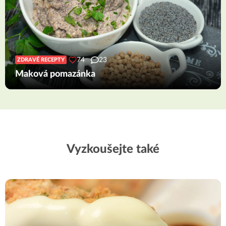
74
23
ZDRAVÉ RECEPTY
Maková pomazánka
Vyzkoušejte také