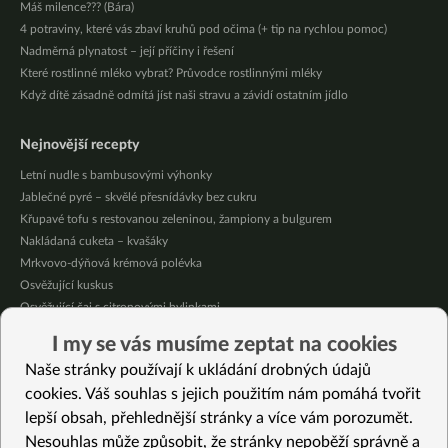
Máš milence??? (Bára)
4 potraviny, které vás zbaví kruhů pod očima (+ tip na rychlou pomoc)
Nadměrná plynatost – její příčiny i řešení
Které rostlinné mléko vybrat? Průvodce rostlinnými mléky
Když dítě zásadně odmítá jíst naši stravu a závidí ostatním jídlo
Nejnovější recepty
Letní nudle s bambusovými výhonky
Jablečné pyré – skvělé přesnídávky bez cukru
Křupavé tofu s restovanou zeleninou, žampiony a bulgurem
Nakládaná cuketa – kvašáky
Mrkvovo-dýňová krémová polévka
Osvěžující kuskus
Osvěžující čaj s citronovými bylinkami
Nepečený jablečný dort s rybízem
I my se vás musíme zeptat na cookies
Čokoládové muffiny s mangovým krémem
Naše stránky používají k ukládání drobných údajů
Meruňky a jablka v citrónovém želé
cookies. Váš souhlas s jejich použitím nám pomáhá tvořit
lepší obsah, přehlednější stránky a více vám porozumět.
Vybrané recepty
Nesouhlas může způsobit, že stránky nepoběží správně a