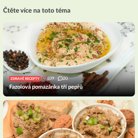
Čtěte více na toto téma
109
20
ZDRAVÉ RECEPTY
Fazolová pomazánka tří pepřů