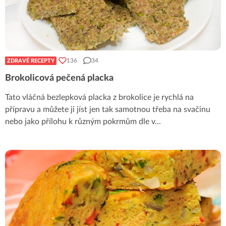
136
34
ZDRAVÉ RECEPTY
Brokolicová pečená placka
Tato vláčná bezlepková placka z brokolice je rychlá na
přípravu a můžete ji jíst jen tak samotnou třeba na svačinu
nebo jako přílohu k různým pokrmům dle v
...