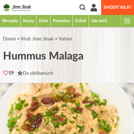
SHODIT KILA?
Recepty
Kurzy
Klub
Proměny
O Evě
Jak začít
Domů
>
Klub Jíme Jinak
>
Vaření
Hummus Malaga
19
Do oblíbených