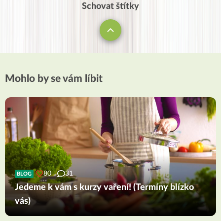
Schovat štítky
Mohlo by se vám líbit
80
31
BLOG
Jedeme k vám s kurzy vaření! (Termíny blízko
vás)