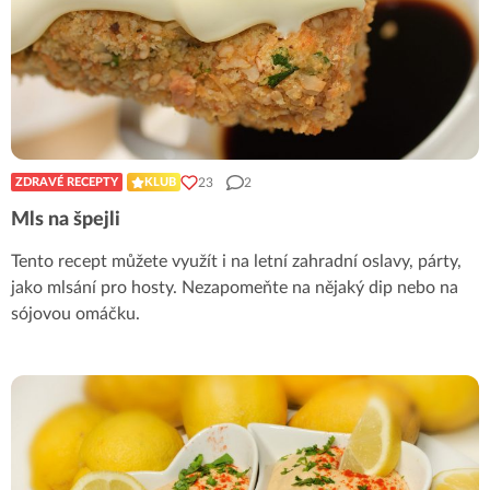
23
2
ZDRAVÉ RECEPTY
KLUB
Mls na špejli
Tento recept můžete využít i na letní zahradní oslavy, párty,
jako mlsání pro hosty. Nezapomeňte na nějaký dip nebo na
sójovou omáčku.