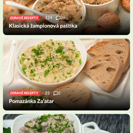
124
26
ZDRAVÉ RECEPTY
Klasická žampionová paštika
21
2
ZDRAVÉ RECEPTY
Pomazánka Za’atar