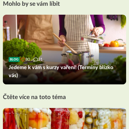
Mohlo by se vám líbit
80
31
BLOG
Jedeme k vám s kurzy vaření! (Termíny blízko
vás)
Čtěte více na toto téma