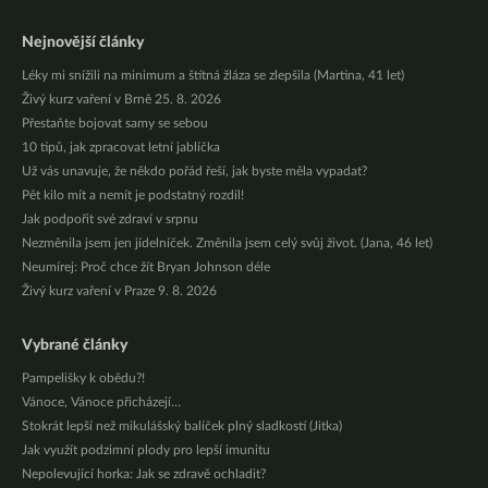
Nejnovější články
Léky mi snížili na minimum a štítná žláza se zlepšila (Martina, 41 let)
Živý kurz vaření v Brně 25. 8. 2026
Přestaňte bojovat samy se sebou
10 tipů, jak zpracovat letní jablíčka
Už vás unavuje, že někdo pořád řeší, jak byste měla vypadat?
Pět kilo mít a nemít je podstatný rozdíl!
Jak podpořit své zdraví v srpnu
Nezměnila jsem jen jídelníček. Změnila jsem celý svůj život. (Jana, 46 let)
Neumírej: Proč chce žít Bryan Johnson déle
Živý kurz vaření v Praze 9. 8. 2026
Vybrané články
Pampelišky k obědu?!
Vánoce, Vánoce přicházejí…
Stokrát lepší než mikulášský balíček plný sladkostí (Jitka)
Jak využít podzimní plody pro lepší imunitu
Nepolevující horka: Jak se zdravě ochladit?