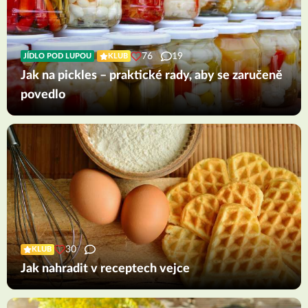
76
19
JÍDLO POD LUPOU
KLUB
Jak na pickles – praktické rady, aby se zaručeně
povedlo
30
KLUB
Jak nahradit v receptech vejce