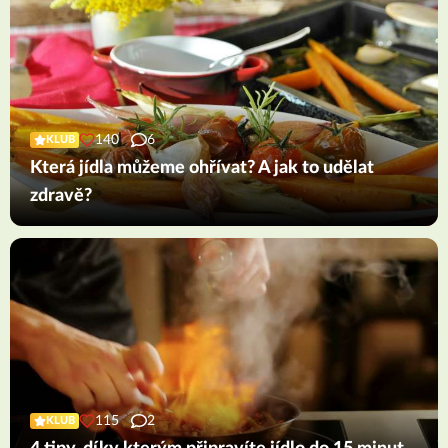
140
6
KLUB
Která jídla můžeme ohřívat? A jak to udělat
zdravě?
115
2
KLUB