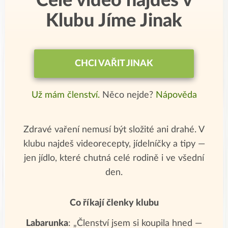
Celé video najdeš v
Klubu Jíme Jinak
CHCI VAŘIT JINAK
Už mám členství.
Něco nejde?
Nápověda
Zdravé vaření nemusí být složité ani drahé. V
klubu najdeš videorecepty, jídelníčky a tipy —
jen jídlo, které chutná celé rodině i ve všední
den.
Co říkají členky klubu
Labarunka
: „Členství jsem si koupila hned —