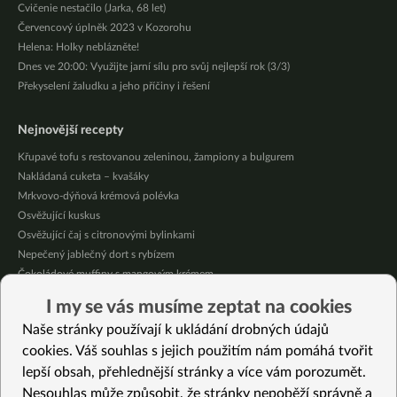
Cvičenie nestačilo (Jarka, 68 let)
Červencový úplněk 2023 v Kozorohu
Helena: Holky neblázněte!
Dnes ve 20:00: Využijte jarní sílu pro svůj nejlepší rok (3/3)
Překyselení žaludku a jeho příčiny i řešení
Nejnovější recepty
Křupavé tofu s restovanou zeleninou, žampiony a bulgurem
Nakládaná cuketa – kvašáky
Mrkvovo-dýňová krémová polévka
Osvěžující kuskus
Osvěžující čaj s citronovými bylinkami
Nepečený jablečný dort s rybízem
Čokoládové muffiny s mangovým krémem
Meruňky a jablka v citrónovém želé
I my se vás musíme zeptat na cookies
Krémová zeleninová polévka s koprem a vločkami
Naše stránky používají k ukládání drobných údajů
Celozrnná rýže basmati se zeleninou
cookies. Váš souhlas s jejich použitím nám pomáhá tvořit
lepší obsah, přehlednější stránky a více vám porozumět.
Vybrané recepty
Nesouhlas může způsobit, že stránky nepoběží správně a