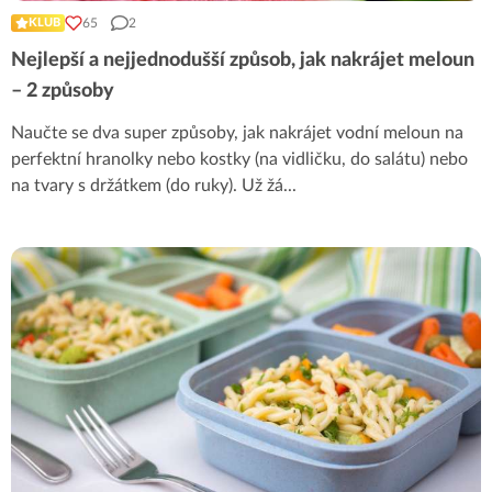
65
2
KLUB
Nejlepší a nejjednodušší způsob, jak nakrájet meloun
– 2 způsoby
Naučte se dva super způsoby, jak nakrájet vodní meloun na
perfektní hranolky nebo kostky (na vidličku, do salátu) nebo
na tvary s držátkem (do ruky). Už žá
...