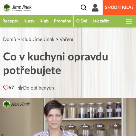
SHODIT KILA?
Recepty
Kurzy
Klub
Proměny
O Evě
Jak začít
Domů
>
Klub Jíme Jinak
>
Vaření
Co v kuchyni opravdu
potřebujete
67
Do oblíbených