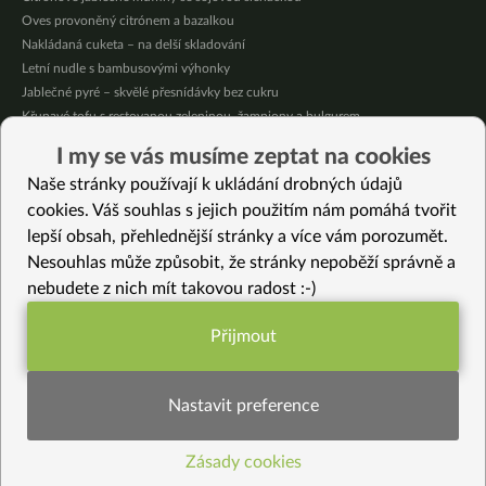
Oves provoněný citrónem a bazalkou
Nakládaná cuketa – na delší skladování
Letní nudle s bambusovými výhonky
Jablečné pyré – skvělé přesnídávky bez cukru
Křupavé tofu s restovanou zeleninou, žampiony a bulgurem
Nakládaná cuketa – kvašáky
I my se vás musíme zeptat na cookies
Mrkvovo-dýňová krémová polévka
Naše stránky používají k ukládání drobných údajů
Osvěžující kuskus
cookies. Váš souhlas s jejich použitím nám pomáhá tvořit
lepší obsah, přehlednější stránky a více vám porozumět.
Vybrané recepty
Nesouhlas může způsobit, že stránky nepoběží správně a
Fenyklový krémový salát
nebudete z nich mít takovou radost :-)
Tortilla s pečenými batáty a tofu dipem
Chipsy z červené řepy
Přijmout
Jak nejrychleji udělat rýžový kvásek (za 3 dny)
Funkční nastavení potřebujeme (vždy
Batátovo dýňové ravioli
aktivní)
Zeleninové stir-fry s tahini dresinkem
Nastavit preference
Kapustičky “na zádíčka”
Batátovo-čočková krémová polévka
Zásady cookies
Statistiky pro lepší obsah
Vypečená cizrnová bašta