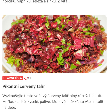
hořčíku, vápníku, železa a zinku. Z vita
...
17
HLAVNÍ JÍDLA
Pikantní červený talíř
Vyzkoušejte tento voňavý červený talíř plný různých chutí.
Hořké, sladké, kyselé, pálivé, křupavé, měkké, to vše na talíři
najdete.