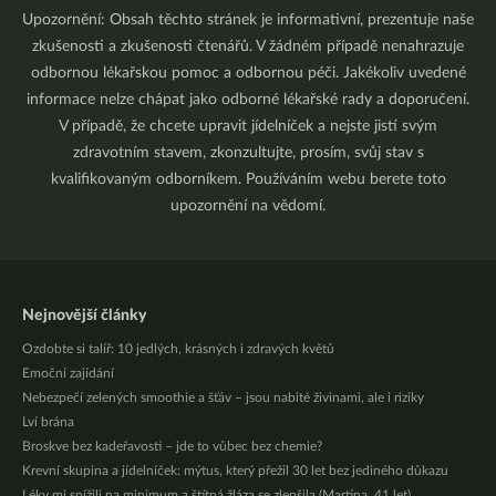
Upozornění: Obsah těchto stránek je informativní, prezentuje naše
zkušenosti a zkušenosti čtenářů. V žádném případě nenahrazuje
odbornou lékařskou pomoc a odbornou péči. Jakékoliv uvedené
informace nelze chápat jako odborné lékařské rady a doporučení.
V případě, že chcete upravit jídelníček a nejste jistí svým
zdravotním stavem, zkonzultujte, prosím, svůj stav s
kvalifikovaným odborníkem. Používáním webu berete toto
upozornění na vědomí.
Nejnovější články
Ozdobte si talíř: 10 jedlých, krásných i zdravých květů
Emoční zajídání
Nebezpečí zelených smoothie a šťáv – jsou nabité živinami, ale i riziky
Lví brána
Broskve bez kadeřavosti – jde to vůbec bez chemie?
Krevní skupina a jídelníček: mýtus, který přežil 30 let bez jediného důkazu
Léky mi snížili na minimum a štítná žláza se zlepšila (Martina, 41 let)