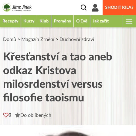
SHODIT KILA?
Recepty
Kurzy
Klub
Proměny
O Evě
Jak začít
Domů
>
Magazín Zrnění
>
Duchovní zdraví
Křesťanství a tao aneb
odkaz Kristova
milosrdenství versus
filosofie taoismu
0
Do oblíbených