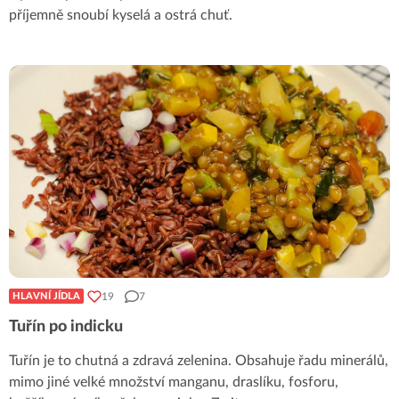
příjemně snoubí kyselá a ostrá chuť.
19
7
HLAVNÍ JÍDLA
Tuřín po indicku
Tuřín je to chutná a zdravá zelenina. Obsahuje řadu minerálů,
mimo jiné velké množství manganu, draslíku, fosforu,