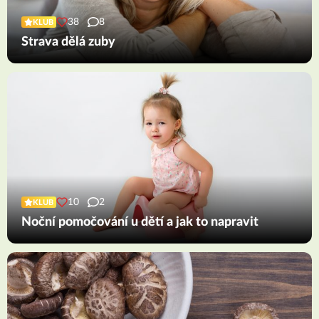
38
8
KLUB
Strava dělá zuby
10
2
KLUB
Noční pomočování u dětí a jak to napravit