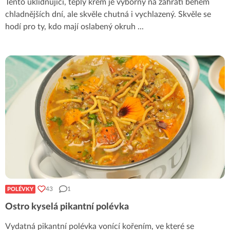
Tento uklidňující, teplý krém je výborný na zahřátí během
chladnějších dní, ale skvěle chutná i vychlazený. Skvěle se
hodí pro ty, kdo mají oslabený okruh
...
43
1
POLÉVKY
Ostro kyselá pikantní polévka
Vydatná pikantní polévka vonící kořením, ve které se