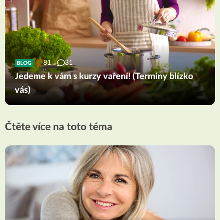
81
31
BLOG
Jedeme k vám s kurzy vaření! (Termíny blízko
vás)
Čtěte více na toto téma