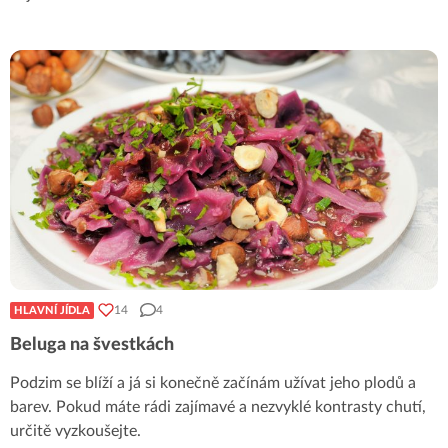
14
4
HLAVNÍ JÍDLA
Beluga na švestkách
Podzim se blíží a já si konečně začínám užívat jeho plodů a
barev. Pokud máte rádi zajímavé a nezvyklé kontrasty chutí,
určitě vyzkoušejte.