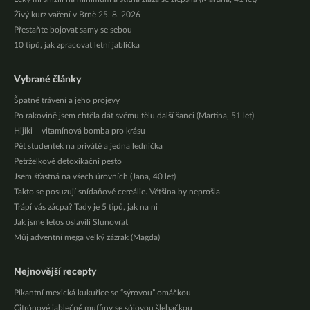
Živý kurz vaření v Brně 25. 8. 2026
Přestaňte bojovat samy se sebou
10 tipů, jak zpracovat letní jablíčka
Vybrané články
Špatné trávení a jeho projevy
Po rakovině jsem chtěla dát svému tělu další šanci (Martina, 51 let)
Hijiki – vitamínová bomba pro krásu
Pět studentek na privátě a jedna lednička
Petrželkové detoxikační pesto
Jsem šťastná na všech úrovních (Jana, 40 let)
Takto se posuzují snídaňové cereálie. Většina by neprošla
Trápí vás zácpa? Tady je 5 tipů, jak na ni
Jak jsme letos oslavili Slunovrat
Můj adventní mega velký zázrak (Magda)
Nejnovější recepty
Pikantní mexická kukuřice se “sýrovou” omáčkou
Citrónové jablečné muffiny se sójovou šlehačkou