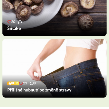
20
Šiitake
23
8
KLUB
Přílišné hubnutí po změně stravy