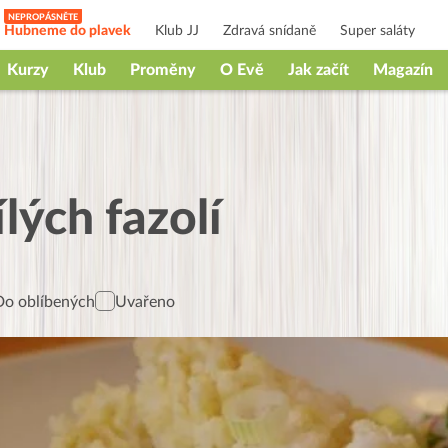
Hubneme do plavek
Klub JJ
Zdravá snídaně
Super saláty
Kurzy
Klub
Proměny
O Evě
Jak začít
Magazín
lých fazolí
Do oblíbených
Uvařeno