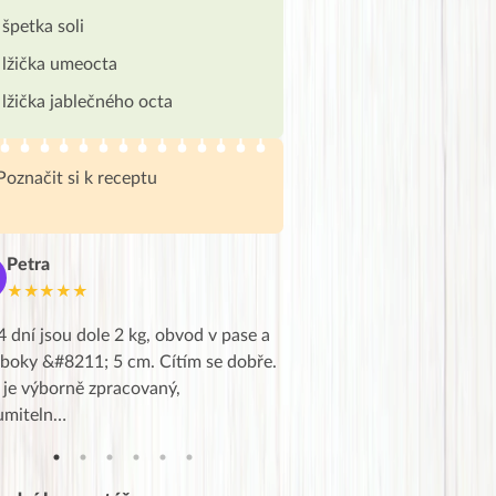
špetka soli
lžička umeocta
lžička jablečného octa
Poznačit si k receptu
Petra
Marie
M
★★★★★
★★★★★
4 dní jsou dole 2 kg, obvod v pase a
Dnes jsem to konečně vytáh
 boky &#8211; 5 cm. Cítím se dobře.
zapadlé pošty a poslechla j
 je výborně zpracovaný,
videa od EVY. Koho by nepř
umiteln…
tahl…