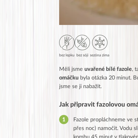
bez lepku
bez sóji
sezóna zima
Měli jsme
uvařené bílé fazole
, 
omáčku
byla otázka 20 minut. B
jsme se ji nabažit.
Jak připravit fazolovou om
Fazole propláchneme ve st
přes noc) namočit. Vodu s
kombu 45 minut v tlakovém 