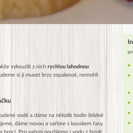
I
pr
takže vykouzlit z nich
rychlou lahodnou
udeme si ji muset brzy zopakovat, nemohli
áčku
udené vodě a dáme na několik hodin (klidně
lijeme, dáme novou a vaříme s kouskem řasy
hrnci. Pro vaření použijeme i vodu z fazolí,