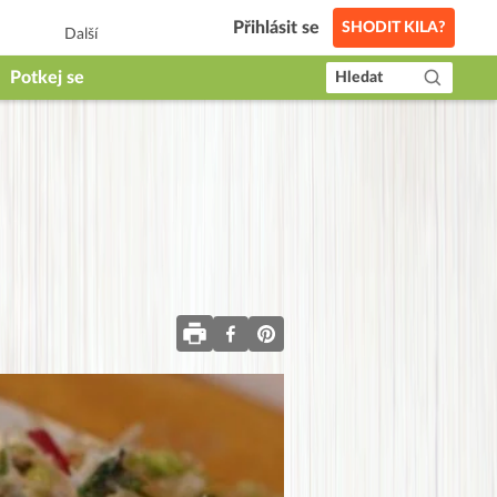
Přihlásit se
SHODIT KILA?
Další
Potkej se
Hledat