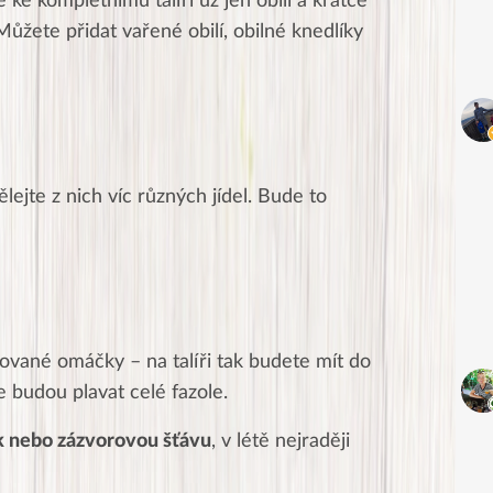
ke kompletnímu talíři už jen obilí a krátce
ůžete přidat vařené obilí, obilné knedlíky
lejte z nich víc různých jídel. Bude to
ované omáčky – na talíři tak budete mít do
 budou plavat celé fazole.
 nebo zázvorovou šťávu
, v létě nejraději