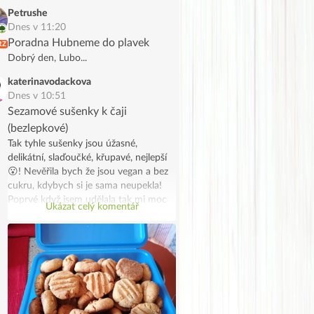
Petrushe
Dnes v 11:20
Poradna Hubneme do plavek
RZ
Dobrý den, Lubo...
katerinavodackova
Dnes v 10:51
Sezamové sušenky k čaji
(bezlepkové)
Tak tyhle sušenky jsou úžasné,
delikátní, slaďoučké, křupavé, nejlepší
😮! Nevěřila bych že jsou vegan a bez
cukru, kdybych si je sama neupekla!
Poprvé když jsem udělala tak mi moc
Ukázat celý komentář
chutnaly, tak jsem udělala dvojitou
dávku s úpravami protože mi došlo
tahini a rýžová mouka, takže jsou z
kukuřičné mouky a z půlky z tahini a z
půlky z mandlovo kokosového másla.
A jsou snad ještě lepší! Stále se
přesvědčuji, že zdravé je dobré😁😁.
Na vánoce je slepím marmeládou jako