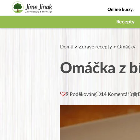
Online kurzy:
Jak na babičky
Recepty
Domů
>
Zdravé recepty
>
Omáčky
Omáčka z bí
9
Poděkování
14
Komentářů