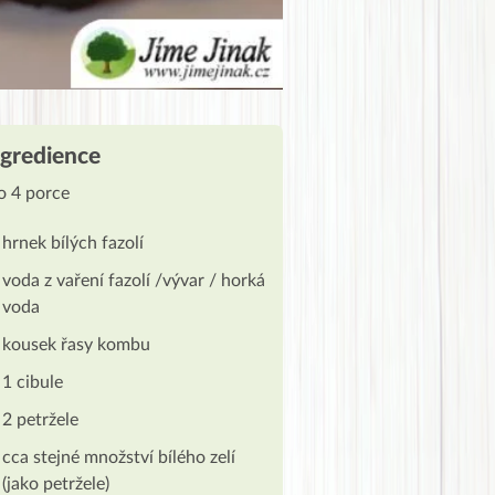
ngredience
o 4 porce
hrnek bílých fazolí
voda z vaření fazolí /vývar / horká
voda
kousek řasy kombu
1 cibule
2 petržele
cca stejné množství bílého zelí
(jako petržele)