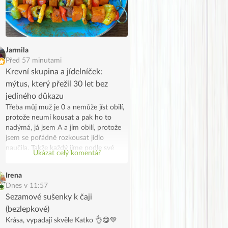
Jarmila
Před 57 minutami
Krevní skupina a jídelníček:
mýtus, který přežil 30 let bez
jediného důkazu
Třeba můj muž je 0 a nemůže jíst obilí,
protože neumí kousat a pak ho to
nadýmá, já jsem A a jím obilí, protože
jsem se pořádně rozkousat jídlo
naučila. Takže každý jíme podle své
Ukázat celý komentář
skupiny, on z lenosti a já protože se to
náhodou potkalo. Jen takový vtip.
Irena
Dnes v 11:57
Sezamové sušenky k čaji
(bezlepkové)
Krása, vypadají skvěle Katko 👌😋💚