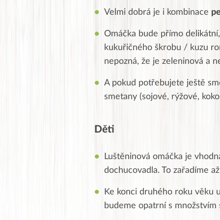
Velmi dobrá je i kombinace
pe
Omáčka bude přímo delikátní, 
kukuřičného škrobu / kuzu r
nepozná, že je zeleninová a 
A pokud potřebujete ještě smet
smetany (sojové, rýžové, kok
Děti
Luštěninová omáčka je vhodná
dochucovadla. To zařadíme až 
Ke konci druhého roku věku 
budeme opatrní s množstvím s