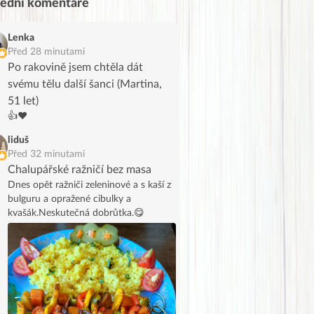
lední komentáře
Lenka
Před 28 minutami
Po rakovině jsem chtěla dát
svému tělu další šanci (Martina,
51 let)
👍❤️
liduš
Před 32 minutami
Chalupářské ražničí bez masa
Dnes opět ražniči zeleninové a s kaší z
bulguru a opražené cibulky a
kvašák.Neskutečná dobrůtka.😋