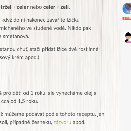
tržel + celer
nebo
celer + zelí
.
KU
když do ní nakonec zavaříte lžičku
omíchaného ve studené vodě. Nikdo pak
ne smetanová.
anou chuť, stačí přidat lžíce dvě rostlinné
osový krém apod.)
 pro děti od 1 roku, ale vynecháme olej a
cca od 1,5 roku.
už můžeme podávat podle tohoto receptu, jen
oli, případně česneku,
zázvoru
apod.