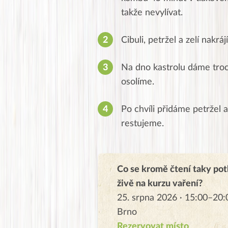
takže nevylívat.
Cibuli, petržel a zelí nakrá
Na dno kastrolu dáme troch
osolíme.
Po chvíli přidáme petržel 
restujeme.
Co se kromě čtení taky pot
živě na kurzu vaření?
25. srpna 2026 · 15:00–20:
Brno
Rezervovat místo