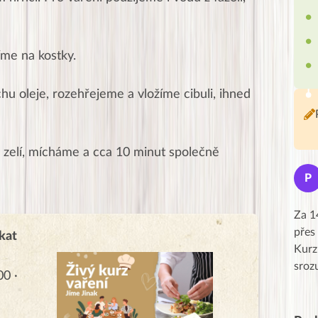
jíme na kostky.
u oleje, rozehřejeme a vložíme cibuli, ihned
a zelí, mícháme a cca 10 minut společně
Jana
J
P
★★★★★
Moc Vám všem děkuji za krásný pátek,
Za 1
obzvlášť velké poděkování, obdiv a
přes
kat
uznání pro hlavní dvojici Peťa a Gábi!! 👏
Kurz
Posílá…
sroz
00 ·