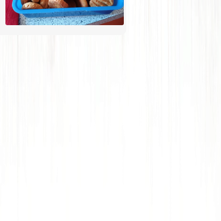
linecké, připomínají mi ho. Ale je
pravda, že běžným strávníkům asi
nechutnají (i když já nechápu jak
někomu můžou nechutnat), táta i
brácha říkali, že jsou hořké