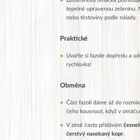
Luštěninová omáčka potřebuje 
tepelně upravenou zeleninu. M
nebo těstoviny podle nálady.
Praktické
Uvařte si fazole dopředu a udě
rychlovka!
Obměna
Část fazolí dáme až do rozmix
čeho kousnout, když v omáčce
V zimě často přidávám
česnek
čerstvý nasekaný kopr
.