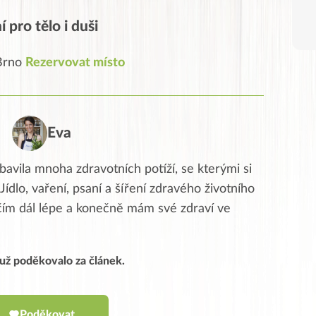
 pro tělo i duši
 Brno
Rezervovat místo
Eva
avila mnoha zdravotních potíží, se kterými si
ídlo, vaření, psaní a šíření zdravého životního
i čím dál lépe a konečně mám své zdraví ve
í už poděkovalo za článek.
Poděkovat