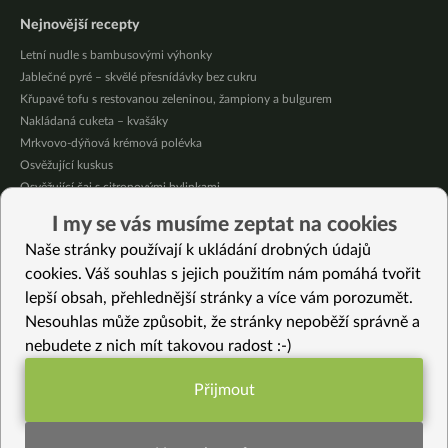
Nejnovější recepty
Letní nudle s bambusovými výhonky
Jablečné pyré – skvělé přesnídávky bez cukru
Křupavé tofu s restovanou zeleninou, žampiony a bulgurem
Nakládaná cuketa – kvašáky
Mrkvovo-dýňová krémová polévka
Osvěžující kuskus
Osvěžující čaj s citronovými bylinkami
Nepečený jablečný dort s rybízem
I my se vás musíme zeptat na cookies
Čokoládové muffiny s mangovým krémem
Naše stránky používají k ukládání drobných údajů
Meruňky a jablka v citrónovém želé
cookies. Váš souhlas s jejich použitím nám pomáhá tvořit
lepší obsah, přehlednější stránky a více vám porozumět.
Vybrané recepty
Nesouhlas může způsobit, že stránky nepoběží správně a
Japonský špenátový salát Hourensou no goma-ae
nebudete z nich mít takovou radost :-)
Jáhlovo-tofu dezert do skleničky s jablky a čokoládou (bez lepku)
Cuketové carpaccio
Přijmout
Amarantové Kedgeree s mungo fazolkou
Funkční nastavení potřebujeme (vždy
5x luxusní domácí čaje z čerstvého ovoce (ideální do chladného počasí)
aktivní)
Domácí sójovo-arašídový tempeh