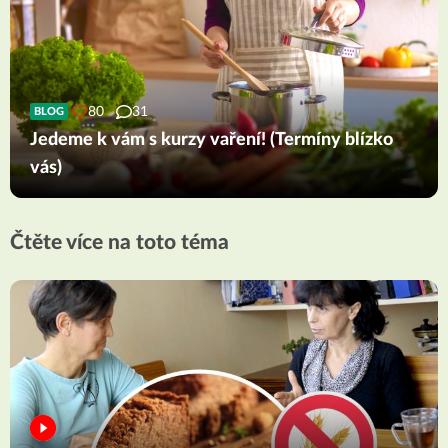
80
31
BLOG
Jedeme k vám s kurzy vaření! (Termíny blízko
vás)
Čtěte více na toto téma