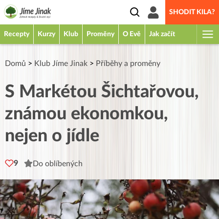
SHODIT KILA?
Recepty
Kurzy
Klub
Proměny
O Evě
Jak začít
Domů
>
Klub Jíme Jinak
>
Příběhy a proměny
S Markétou Šichtařovou,
známou ekonomkou,
nejen o jídle
9
Do oblíbených