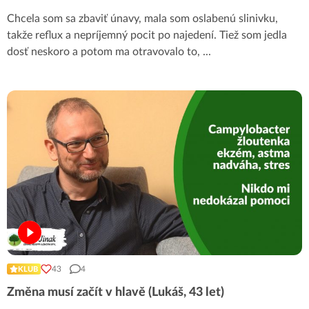
Chcela som sa zbaviť únavy, mala som oslabenú slinivku,
takže reflux a nepríjemný pocit po najedení. Tiež som jedla
dosť neskoro a potom ma otravovalo to,
...
43
4
KLUB
Změna musí začít v hlavě (Lukáš, 43 let)