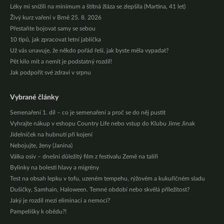
Léky mi snížili na minimum a štítná žláza se zlepšila (Martina, 41 let)
Živý kurz vaření v Brně 25. 8. 2026
Přestaňte bojovat samy se sebou
10 tipů, jak zpracovat letní jablíčka
Už vás unavuje, že někdo pořád řeší, jak byste měla vypadat?
Pět kilo mít a nemít je podstatný rozdíl!
Jak podpořit své zdraví v srpnu
Vybrané články
Semenaření 1. díl – co je semenaření a proč se do něj pustit
Vyhrajte nákup v eshopu Country Life nebo vstup do Klubu Jíme Jinak
Jídelníček na hubnutí při kojení
Nebojujte, ženy (Janina)
Válka osiv – dnešní důležitý film z festivalu Země na talíři
Bylinky na bolesti hlavy a migrény
Test na obsah lepku v tofu, uzeném tempehu, rýžovém a kukuřičném sladu
Dušičky, Samhain, Haloween. Temné období nebo skvělá příležitost?
Jaký je rozdíl mezi eliminací a nemocí?
Pampelišky k obědu?!