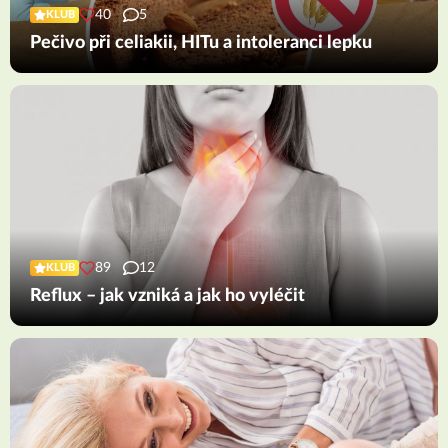
40
5
KLUB
Pečivo při celiakii, HITu a intoleranci lepku
89
12
KLUB
Reflux – jak vzniká a jak ho vyléčit