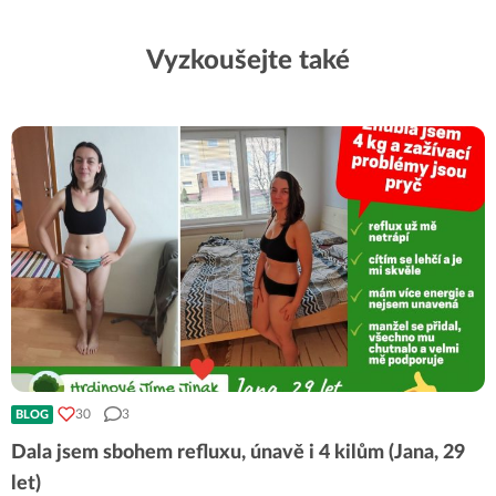
Vyzkoušejte také
30
3
BLOG
Dala jsem sbohem refluxu, únavě i 4 kilům (Jana, 29
let)