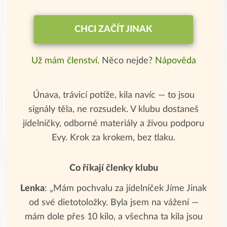
CHCI ZAČÍT JINAK
Už mám členství.
Něco nejde?
Nápověda
Únava, trávicí potíže, kila navíc — to jsou
signály těla, ne rozsudek. V klubu dostaneš
jídelníčky, odborné materiály a živou podporu
Evy. Krok za krokem, bez tlaku.
Co říkají členky klubu
Lenka
: „Mám pochvalu za jídelníček Jíme Jinak
od své dietotoložky. Byla jsem na vážení —
mám dole přes 10 kilo, a všechna ta kila jsou