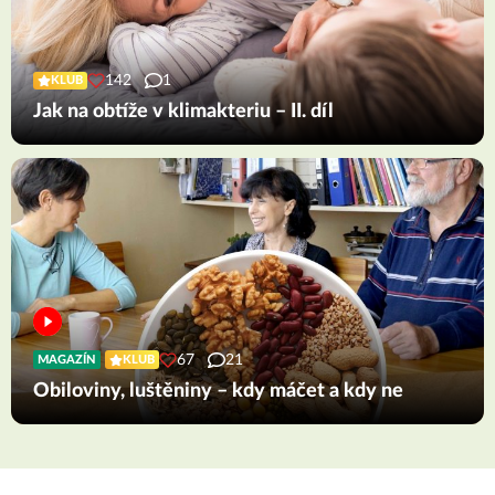
142
1
KLUB
Jak na obtíže v klimakteriu – II. díl
67
21
MAGAZÍN
KLUB
Obiloviny, luštěniny – kdy máčet a kdy ne