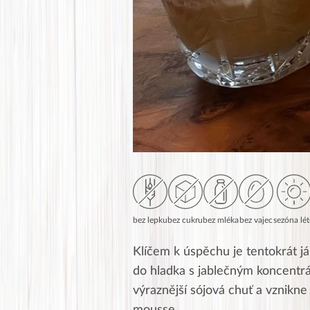
bez lepku
bez cukru
bez mléka
bez vajec
sezóna lé
Klíčem k úspěchu je tentokrát já
do hladka s jablečným koncentrá
výraznější sójová chuť a vznikn