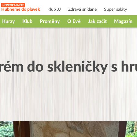
Hubneme do plavek
Klub JJ
Zdravá snídaně
Super saláty
Kurzy
Klub
Proměny
O Evě
Jak začít
Magazín
ém do skleničky s hr