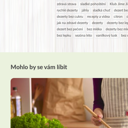
zdravá strava
sladké pohoštění
Klub Jíme J
rychlé dezerty
jáhly
sladká chuť
dezert be
dezerty bez cukru
recepty a videa
citron
jak na zdravé dezerty
dezerty
dezerty bez l
dezert bez pečení
bez mléka
dezerty bez ml
bez lepku
sezóna léto
vanilkový lusk
bez 
Mohlo by se vám líbit