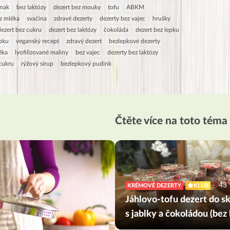
inak
bez laktózy
dezert bez mouky
tofu
ABKM
z mléka
svačina
zdravé dezerty
dezerty bez vajec
hrušky
dezert bez cukru
dezert bez laktózy
čokoláda
dezert bez lepku
epku
veganský recept
zdravý dezert
bezlepkové dezerty
éka
lyofilizované maliny
bez vajec
dezerty bez laktózy
cukru
rýžový sirup
bezlepkový pudink
Čtěte více na toto téma
43
KRÉMOVÉ DEZERTY
KLUB
Jáhlovo-tofu dezert do s
s jablky a čokoládou (bez