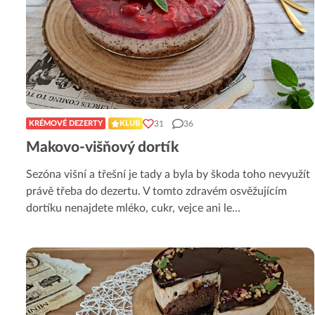
31
36
KRÉMOVÉ DEZERTY
KLUB
Makovo-višňový dortík
Sezóna višní a třešní je tady a byla by škoda toho nevyužít
právě třeba do dezertu. V tomto zdravém osvěžujícím
dortíku nenajdete mléko, cukr, vejce ani le
...