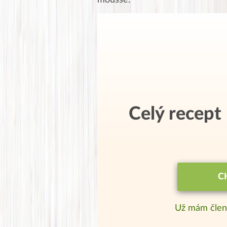
mousse.
Celý recept
C
Už mám člen