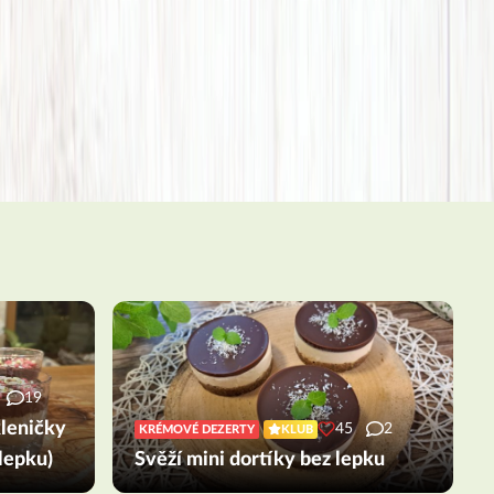
19
kleničky
45
2
KRÉMOVÉ DEZERTY
KLUB
 lepku)
Svěží mini dortíky bez lepku