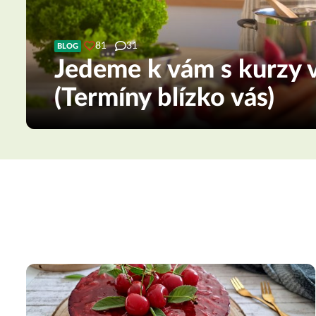
81
31
BLOG
Jedeme k vám s kurzy v
(Termíny blízko vás)