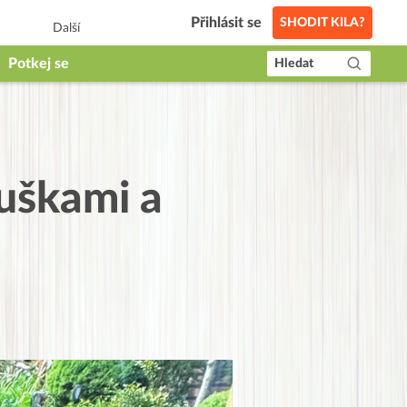
Přihlásit se
SHODIT KILA?
Další
Potkej se
Hledat
uškami a