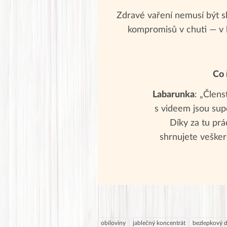
Zdravé vaření nemusí být sl
kompromisů v chuti — v 
Co 
Labarunka
: „Člens
s videem jsou supe
Díky za tu prác
shrnujete vešker
obiloviny
jablečný koncentrát
bezlepkový d