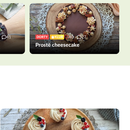
41
40
27
DORTY
KLUB
Prostě cheesecake