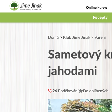
Online kurzy:
Jak na babičky
Recepty
Domů
>
Klub Jíme Jinak
>
Vaření
Sametový kr
jahodami
26
Poděkování
Do oblíbených