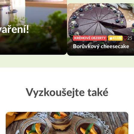
aření!
25
KRÉMOVÉ DEZERTY
KLUB
Borůvkový cheesecake
Vyzkoušejte také