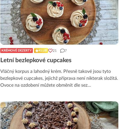
21
7
KRÉMOVÉ DEZERTY
KLUB
Letní bezlepkové cupcakes
Vláčný korpus a lahodný krém. Přesně takové jsou tyto
bezlepkové cupcakes, jejichž příprava není nikterak složitá.
Ovoce na ozdobení můžete obměnit dle sez
...