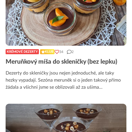
34
2
KRÉMOVÉ DEZERTY
KLUB
Meruňkový míša do skleničky (bez lepku)
Dezerty do skleničky jsou nejen jednoduché, ale taky
hezky vypadají. Sezóna meruněk si o jeden takový přímo
žádala a všichni jsme se oblizovali až za ušima
...