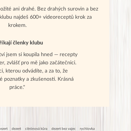
ožité ani drahé. Bez drahých surovin a bez
klubu najdeš 600+ videoreceptů krok za
krokem.
říkají členky klubu
tví jsem si koupila hned — recepty
r, zvlášť pro mě jako začátečnici.
i, kterou odvádíte, a za to, že
é poznatky a zkušenosti. Krásná
práce."
ezert
dezert
citrónová kůra
dezert bez vajec
rychlovka