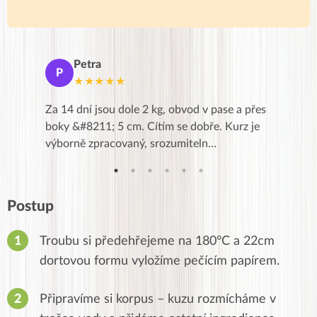
Petra
Ma
P
M
★★★★★
★
k,
Za 14 dní jsou dole 2 kg, obvod v pase a přes
Dnes jse
znání pro
boky &#8211; 5 cm. Cítím se dobře. Kurz je
zapadlé p
…
výborně zpracovaný, srozumiteln…
od EVY. 
Postup
Troubu si předehřejeme na 180°C a 22cm
dortovou formu vyložíme pečícím papírem.
Připravíme si korpus – kuzu rozmícháme v