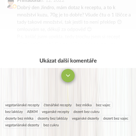
Primadona
8. 12. 2022
Dobrý den Jindro, mám dotaz k receptu, a to k
množství kuzu, 70g je to dobře? Všude čtu o 1 lžičce a
tady takové množství, tak jestli to není překlep 😊
omlouvám se, děkuji za odpověď 😊
P.s. koláč jsem upekla, tedy trochu jsem si recept
přizpůsobila, jablíčka nevařila a dala rovnou na
korpus 😋
Ukázat další komentáře
Komentovat
vegetariánské recepty
čtenářské recepty
bez mléka
bez vajec
bez laktózy
ABKM
veganské recepty
dezert bez cukru
dezerty bez mléka
dezerty bez laktózy
veganské dezerty
dezert bez vajec
vegetariánské dezerty
bez cukru