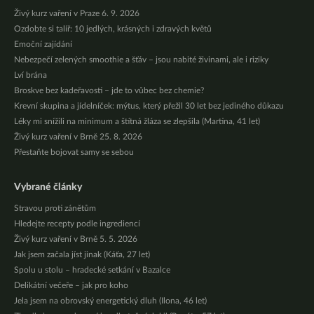
Živý kurz vaření v Praze 6. 9. 2026
Ozdobte si talíř: 10 jedlých, krásných i zdravých květů
Emoční zajídání
Nebezpečí zelených smoothie a šťáv – jsou nabité živinami, ale i riziky
Lví brána
Broskve bez kadeřavosti – jde to vůbec bez chemie?
Krevní skupina a jídelníček: mýtus, který přežil 30 let bez jediného důkazu
Léky mi snížili na minimum a štítná žláza se zlepšila (Martina, 41 let)
Živý kurz vaření v Brně 25. 8. 2026
Přestaňte bojovat samy se sebou
Vybrané články
Stravou proti zánětům
Hledejte recepty podle ingrediencí
Živý kurz vaření v Brně 5. 5. 2026
Jak jsem začala jíst jinak (Káťa, 27 let)
Spolu u stolu – hradecké setkání v Bazalce
Delikátní večeře – jak pro koho
Jela jsem na obrovský energetický dluh (Ilona, 46 let)