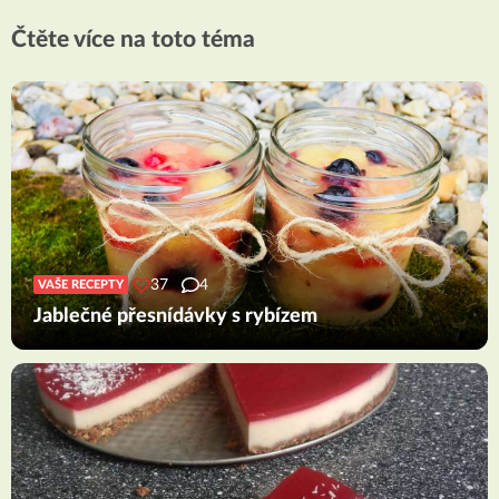
Čtěte více na toto téma
37
4
VAŠE RECEPTY
Jablečné přesnídávky s rybízem