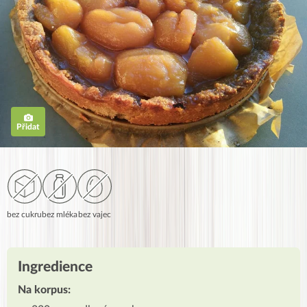
Přidat
bez cukru
bez mléka
bez vajec
Ingredience
Na korpus: