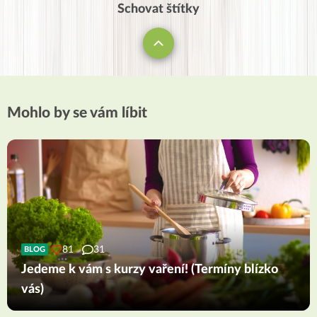
Schovat štítky
Mohlo by se vám líbit
81
31
BLOG
Jedeme k vám s kurzy vaření! (Termíny blízko
vás)