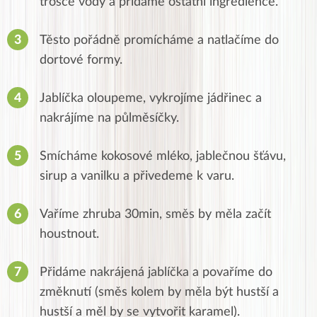
trošce vody a přidáme ostatní ingredience.
Těsto pořádně promícháme a natlačíme do
dortové formy.
Jablíčka oloupeme, vykrojíme jádřinec a
nakrájíme na půlměsíčky.
Smícháme kokosové mléko, jablečnou šťávu,
sirup a vanilku a přivedeme k varu.
Vaříme zhruba 30min, směs by měla začít
houstnout.
Přidáme nakrájená jablíčka a povaříme do
změknutí (směs kolem by měla být hustší a
hustší a měl by se vytvořit karamel).