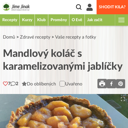
SHODIT KILA?
Recepty
Kurzy
Klub
Proměny
O Evě
Jak začít
Domů
>
Zdravé recepty
>
Vaše recepty a fotky
Mandlový koláč s
karamelizovanými jablíčky
7
2
Do oblíbených
Uvařeno