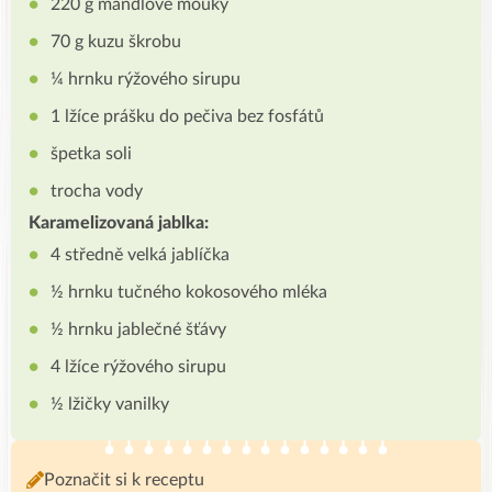
220 g mandlové mouky
70 g kuzu škrobu
¼ hrnku rýžového sirupu
1 lžíce prášku do pečiva bez fosfátů
špetka soli
trocha vody
Karamelizovaná jablka:
4 středně velká jablíčka
½ hrnku tučného kokosového mléka
½ hrnku jablečné šťávy
4 lžíce rýžového sirupu
½ lžičky vanilky
Poznačit si k receptu