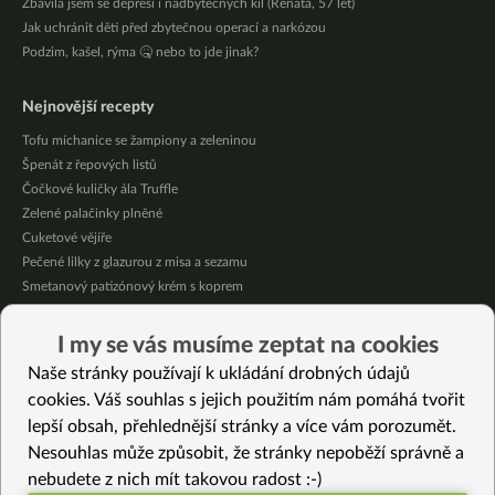
Zbavila jsem se depresí i nadbytečných kil (Renáta, 57 let)
Jak uchránit děti před zbytečnou operací a narkózou
Podzim, kašel, rýma 🤒 nebo to jde jinak?
Nejnovější recepty
Tofu míchanice se žampiony a zeleninou
Špenát z řepových listů
Čočkové kuličky ála Truffle
Zelené palačinky plněné
Cuketové vějíře
Pečené lilky z glazurou z misa a sezamu
Smetanový patizónový krém s koprem
Domácí broskvová marmeláda bez cukru
Pikantní mexická kukuřice se “sýrovou” omáčkou
I my se vás musíme zeptat na cookies
Citrónové jablečné muffiny se sójovou šlehačkou
Naše stránky používají k ukládání drobných údajů
cookies. Váš souhlas s jejich použitím nám pomáhá tvořit
Vybrané recepty
lepší obsah, přehlednější stránky a více vám porozumět.
Jarní pohankový kuba
Nesouhlas může způsobit, že stránky nepoběží správně a
Online vaření 2 – Mungo polévka, sladká zeleninová omáčka, dýňová
nebudete z nich mít takovou radost :-)
tempura a presovaná zelenina