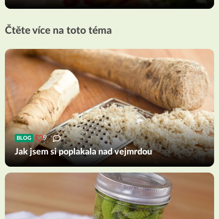
Čtěte více na toto téma
9
BLOG
Jak jsem si poplakala nad vejmrdou