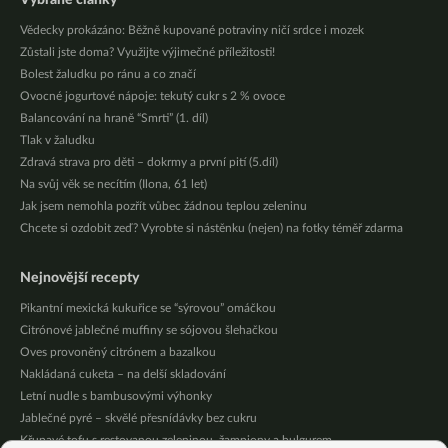
Vybrané články
Vědecky prokázáno: Běžně kupované potraviny ničí srdce i mozek
Zůstali jste doma? Využijte výjimečné příležitosti!
Bolest žaludku po ránu a co značí
Ovocné jogurtové nápoje: tekutý cukr s 2 % ovoce
Balancování na hraně “Smrti” (1. díl)
Tlak v žaludku
Zdravá strava pro děti – dokrmy a první pití (5.díl)
Na svůj věk se necítím (Ilona, 61 let)
Jak jsem nemohla pozřít vůbec žádnou teplou zeleninu
Chcete si ozdobit zeď? Vyrobte si nástěnku (nejen) na fotky téměř zdarma
Nejnovější recepty
Pikantní mexická kukuřice se “sýrovou” omáčkou
Citrónové jablečné muffiny se sójovou šlehačkou
Oves provoněný citrónem a bazalkou
Nakládaná cuketa – na delší skladování
Letní nudle s bambusovými výhonky
Jablečné pyré – skvělé přesnídávky bez cukru
Křupavé tofu s restovanou zeleninou, žampiony a bulgurem