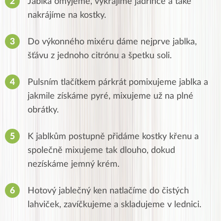
Jablka omyjeme, vykrájíme jadřince a také
nakrájíme na kostky.
Do výkonného mixéru dáme nejprve jablka,
šťávu z jednoho citrónu a špetku soli.
Pulsním tlačítkem párkrát pomixujeme jablka a
jakmile získáme pyré, mixujeme už na plné
obrátky.
K jablkům postupně přidáme kostky křenu a
společně mixujeme tak dlouho, dokud
nezískáme jemný krém.
Hotový jablečný ken natlačíme do čistých
lahviček, zavíčkujeme a skladujeme v lednici.