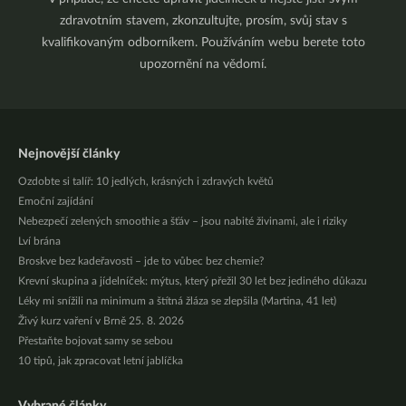
zdravotním stavem, zkonzultujte, prosím, svůj stav s
kvalifikovaným odborníkem. Používáním webu berete toto
upozornění na vědomí.
Nejnovější články
Ozdobte si talíř: 10 jedlých, krásných i zdravých květů
Emoční zajídání
Nebezpečí zelených smoothie a šťáv – jsou nabité živinami, ale i riziky
Lví brána
Broskve bez kadeřavosti – jde to vůbec bez chemie?
Krevní skupina a jídelníček: mýtus, který přežil 30 let bez jediného důkazu
Léky mi snížili na minimum a štítná žláza se zlepšila (Martina, 41 let)
Živý kurz vaření v Brně 25. 8. 2026
Přestaňte bojovat samy se sebou
10 tipů, jak zpracovat letní jablíčka