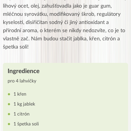
lihový ocet, olej, zahušťovadla jako je guar gum,
mléčnou syrovátku, modifikovaný škrob, regulátory
kyselosti, disiřičitan sodný či jiný antioxidant a
přírodní aroma, o kterém se nikdy nedozvíte, co je to
vlastně zač. Nám budou stačit jablka, křen, citrón a
špetka soli!
Ingredience
pro 4 lahvičky
1 křen
1 kg jablek
1 citrón
1 špetka soli