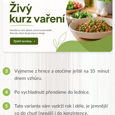
Vyjmeme z hrnce a otočíme ještě na 10 minut
dnem vzhůru.
Po vychladnutí přendáme do lednice.
Tato varianta vám vydrží rok i déle, je jemnější
co do chuti (nepálí) i do konzistence.