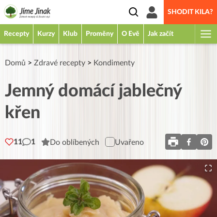
SHODIT KILA?
Recepty
Kurzy
Klub
Proměny
O Evě
Jak začít
Domů
>
Zdravé recepty
>
Kondimenty
Jemný domácí jablečný
křen
11
1
Do oblíbených
Uvařeno