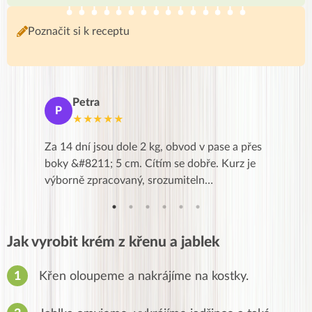
Poznačit si k receptu
Petra
Ma
P
M
★★★★★
★
k,
Za 14 dní jsou dole 2 kg, obvod v pase a přes
Dnes jse
znání pro
boky &#8211; 5 cm. Cítím se dobře. Kurz je
zapadlé p
…
výborně zpracovaný, srozumiteln…
od EVY. 
Jak vyrobit krém z křenu a jablek
Křen oloupeme a nakrájíme na kostky.