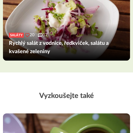
20
17
SALÁTY
Rychlý salát z vodnice, ředkviček, salátu a
kvašené zeleniny
Vyzkoušejte také