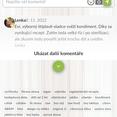
Lenka
8. 11. 2022
Evi, výborný štiplavě-sladce-svěží kondiment. Díky za
vynikající recept. Zatím teda velký říz i po sterilizaci,
ale zkusím tedy povařit ještě trochu dýl a uvidím.
Lenka
Ukázat další komentáře
Komentovat
rychlovka
fitness strava
vegan
vejmrda
vegetariánské recepty
bezlepková dieta
děti od 2 let
vitariánství
jablka
vitarián
kondiment
celiak
celiakie
fit strava
raw
bez sóji
raw food
bez laktózy
citron
ABKM
křen
alergie na mléko
original JJ
citronová šťáva
sezóna zima
jablečný křen
bez lepku
syrová strava