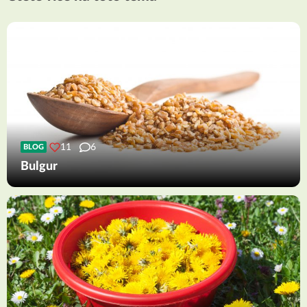
11
6
BLOG
Bulgur