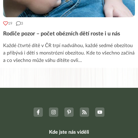
19
3
Rodiče pozor – počet obézních dětí roste i u nás
Každé čtvrté dítě v ČR trpí nadváhou, každé sedmé obezitou
a přibývá i dětí s monstrózní obezitou. Kde to všechno začíná
a co všechno může váhu dítěte ovli
...
Kde jste nás viděli