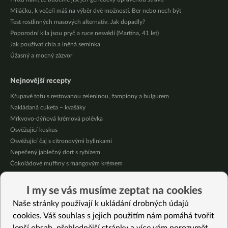
Miláčku, k večeři máš na výběr dvě možnosti. Ber nebo nech být
Test rostlinných masových alternativ. Jak dopadly?
Poporodní kila jsou pryč a ruce nesvědí (Martina, 41 let)
Jak používat chia a lněná semínka
Úžasný a mocný zázvor
Nejnovější recepty
Křupavé tofu s restovanou zeleninou, žampiony a bulgurem
Nakládaná cuketa – kvašáky
Mrkvovo-dýňová krémová polévka
Osvěžující kuskus
Osvěžující čaj s citronovými bylinkami
Nepečený jablečný dort s rybízem
Čokoládové muffiny s mangovým krémem
Meruňky a jablka v citrónovém želé
Krémová zeleninová polévka s koprem a vločkami
I my se vás musíme zeptat na cookies
Celozrnná rýže basmati se zeleninou
Naše stránky používají k ukládání drobných údajů
cookies. Váš souhlas s jejich použitím nám pomáhá tvořit
Vybrané recepty