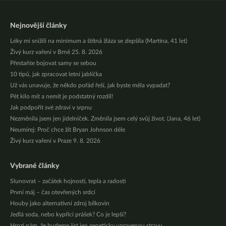
Nejnovější články
Léky mi snížili na minimum a štítná žláza se zlepšila (Martina, 41 let)
Živý kurz vaření v Brně 25. 8. 2026
Přestaňte bojovat samy se sebou
10 tipů, jak zpracovat letní jablíčka
Už vás unavuje, že někdo pořád řeší, jak byste měla vypadat?
Pět kilo mít a nemít je podstatný rozdíl!
Jak podpořit své zdraví v srpnu
Nezměnila jsem jen jídelníček. Změnila jsem celý svůj život. (Jana, 46 let)
Neumírej: Proč chce žít Bryan Johnson déle
Živý kurz vaření v Praze 9. 8. 2026
Vybrané články
Slunovrat – začátek hojnosti, tepla a radosti
První máj – čas otevřených srdcí
Houby jako alternativní zdroj bílkovin
Jedlá soda, nebo kypřící prášek? Co je lepší?
Hrozí nám, že budeme jíst jen geneticky upravenou stravu