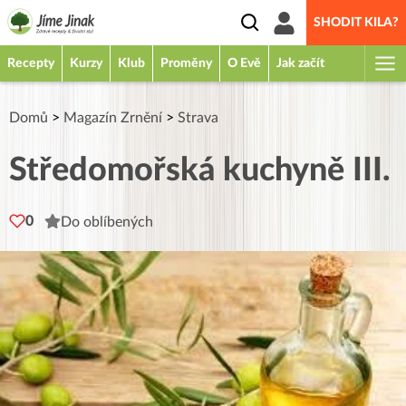
SHODIT KILA?
Recepty
Kurzy
Klub
Proměny
O Evě
Jak začít
Domů
>
Magazín Zrnění
>
Strava
Středomořská kuchyně III.
0
Do oblíbených