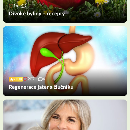
16
Divoké byliny – recepty
207
4
KLUB
Regenerace jater a žlučníku