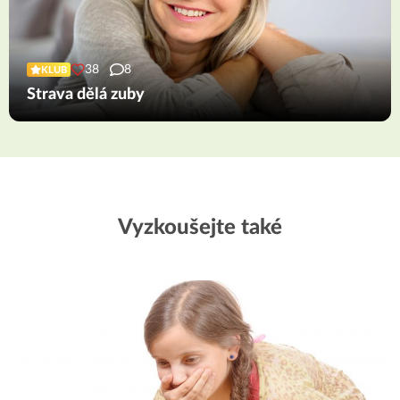
38
8
KLUB
Strava dělá zuby
Vyzkoušejte také