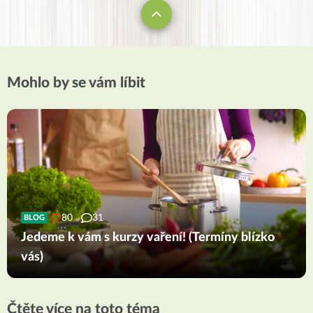
Mohlo by se vám líbit
80
31
BLOG
Jedeme k vám s kurzy vaření! (Termíny blízko
vás)
Čtěte více na toto téma