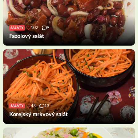
102
9
SALÁTY
Fazolový salát
43
13
SALÁTY
Korejský mrkvový salát