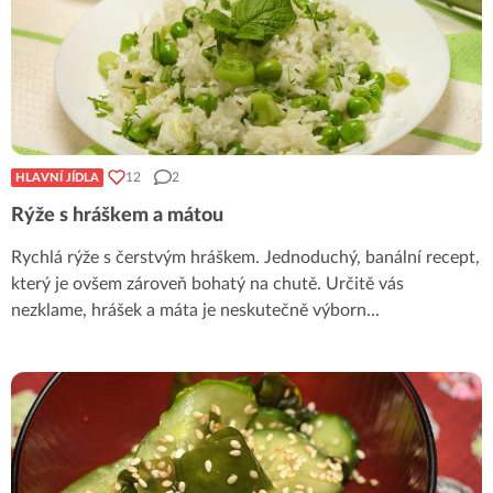
12
2
HLAVNÍ JÍDLA
Rýže s hráškem a mátou
Rychlá rýže s čerstvým hráškem. Jednoduchý, banální recept,
který je ovšem zároveň bohatý na chutě. Určitě vás
nezklame, hrášek a máta je neskutečně výborn
...