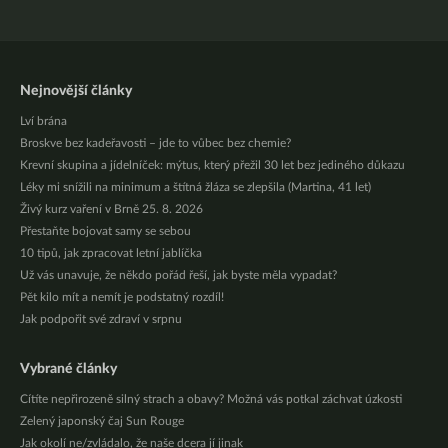
Nejnovější články
Lví brána
Broskve bez kadeřavosti – jde to vůbec bez chemie?
Krevní skupina a jídelníček: mýtus, který přežil 30 let bez jediného důkazu
Léky mi snížili na minimum a štítná žláza se zlepšila (Martina, 41 let)
Živý kurz vaření v Brně 25. 8. 2026
Přestaňte bojovat samy se sebou
10 tipů, jak zpracovat letní jablíčka
Už vás unavuje, že někdo pořád řeší, jak byste měla vypadat?
Pět kilo mít a nemít je podstatný rozdíl!
Jak podpořit své zdraví v srpnu
Vybrané články
Cítíte nepřirozeně silný strach a obavy? Možná vás potkal záchvat úzkosti
Zelený japonský čaj Sun Rouge
Jak okolí ne/zvládalo, že naše dcera jí jinak