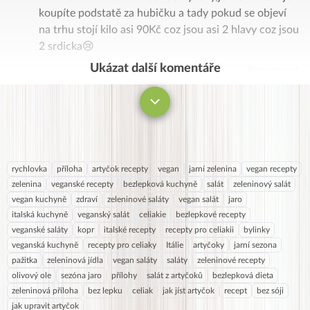
koupíte podstatě za hubičku a tady pokud se objeví
na trhu stojí kilo asi 90Kč coz jsou asi 2 hlavy coz jsou
2 srdicka😢
Ukázat další komentáře
Komentovat
rychlovka
příloha
artyčok recepty
vegan
jarní zelenina
vegan recepty
zelenina
veganské recepty
bezlepková kuchyně
salát
zeleninový salát
vegan kuchyně
zdraví
zeleninové saláty
vegan salát
jaro
italská kuchyně
veganský salát
celiakie
bezlepkové recepty
veganské saláty
kopr
italské recepty
recepty pro celiakii
bylinky
veganská kuchyně
recepty pro celiaky
Itálie
artyčoky
jarní sezona
pažitka
zeleninová jídla
vegan saláty
saláty
zeleninové recepty
olivový ole
sezóna jaro
přílohy
salát z artyčoků
bezlepková dieta
zeleninová příloha
bez lepku
celiak
jak jíst artyčok
recept
bez sóji
jak upravit artyčok