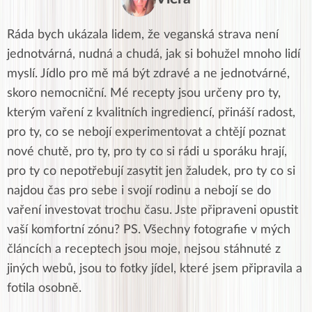
Ráda bych ukázala lidem, že veganská strava není
jednotvárná, nudná a chudá, jak si bohužel mnoho lidí
myslí. Jídlo pro mě má být zdravé a ne jednotvárné,
skoro nemocniční. Mé recepty jsou určeny pro ty,
kterým vaření z kvalitních ingrediencí, přináší radost,
pro ty, co se nebojí experimentovat a chtějí poznat
nové chutě, pro ty, pro ty co si rádi u sporáku hrají,
pro ty co nepotřebují zasytit jen žaludek, pro ty co si
najdou čas pro sebe i svojí rodinu a nebojí se do
vaření investovat trochu času. Jste připraveni opustit
vaší komfortní zónu? PS. Všechny fotografie v mých
článcích a receptech jsou moje, nejsou stáhnuté z
jiných webů, jsou to fotky jídel, které jsem připravila a
fotila osobně.