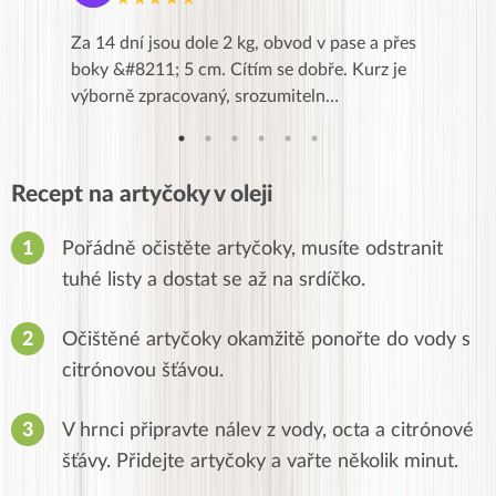
k,
Za 14 dní jsou dole 2 kg, obvod v pase a přes
Dnes jse
znání pro
boky &#8211; 5 cm. Cítím se dobře. Kurz je
zapadlé p
…
výborně zpracovaný, srozumiteln…
od EVY. 
Recept na artyčoky v oleji
Pořádně očistěte artyčoky, musíte odstranit
tuhé listy a dostat se až na srdíčko.
Očištěné artyčoky okamžitě ponořte do vody s
citrónovou šťávou.
V hrnci připravte nálev z vody, octa a citrónové
šťávy. Přidejte artyčoky a vařte několik minut.