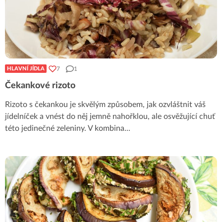
7
1
HLAVNÍ JÍDLA
Čekankové rizoto
Rizoto s čekankou je skvělým způsobem, jak ozvláštnit váš
jídelníček a vnést do něj jemně nahořklou, ale osvěžující chuť
této jedinečné zeleniny. V kombina
...