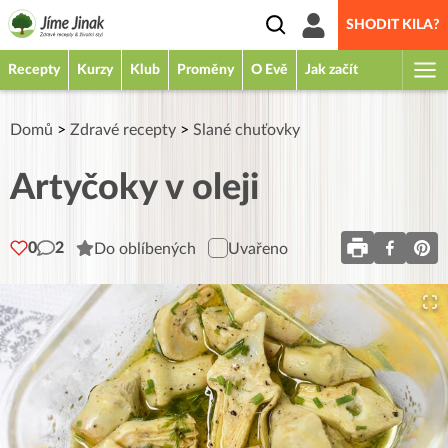
SHODIT KILA?
Recepty
Kurzy
Klub
Proměny
O Evě
Jak začít
Domů
>
Zdravé recepty
>
Slané chuťovky
Artyčoky v oleji
0
2
Do oblíbených
Uvařeno