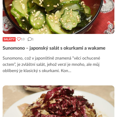
13
1
SALÁTY
Sunomono – japonský salát s okurkami a wakame
Sunomono, což v japonštině znamená “věci ochucené
octem”, je zvláštní salát, jehož verzí je mnoho, ale můj
oblíbený je klasický s okurkami. Kon
...