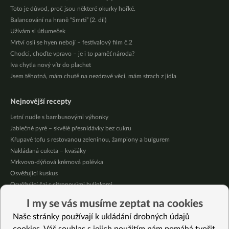
Toto je důvod, proč jsou některé okurky hořké.
Balancování na hraně “Smrti” (2. díl)
Užívám si útlumeček
Mrtví osli se hyen nebojí – festivalový film č.2
Chodci, choďte vpravo – je i to paměť národa?
Iva chytla nový vítr do plachet
Jsem těhotná, mám chutě na nezdravé věci, mám strach z jídla
Nejnovější recepty
Letní nudle s bambusovými výhonky
Jablečné pyré – skvělé přesnídávky bez cukru
Křupavé tofu s restovanou zeleninou, žampiony a bulgurem
Nakládaná cuketa – kvašáky
Mrkvovo-dýňová krémová polévka
Osvěžující kuskus
Osvěžující čaj s citronovými bylinkami
Nepečený jablečný dort s rybízem
I my se vás musíme zeptat na cookies
Čokoládové muffiny s mangovým krémem
Naše stránky používají k ukládání drobných údajů
Meruňky a jablka v citrónovém želé