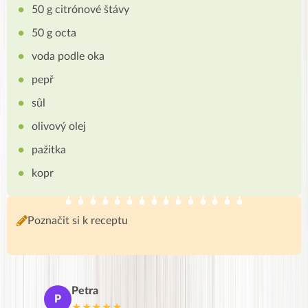
50 g citrónové štávy
50 g octa
voda podle oka
pepř
sůl
olivový olej
pažitka
kopr
Poznačit si k receptu
Petra
Ma
P
M
★★★★★
★