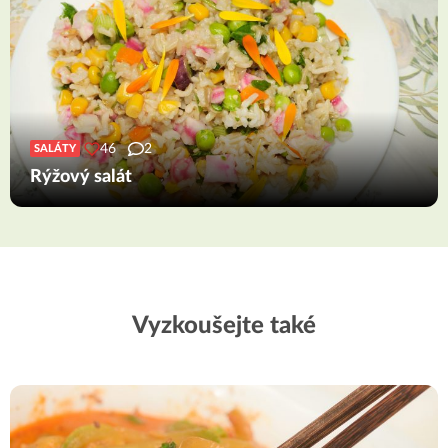
46
2
SALÁTY
Rýžový salát
Vyzkoušejte také