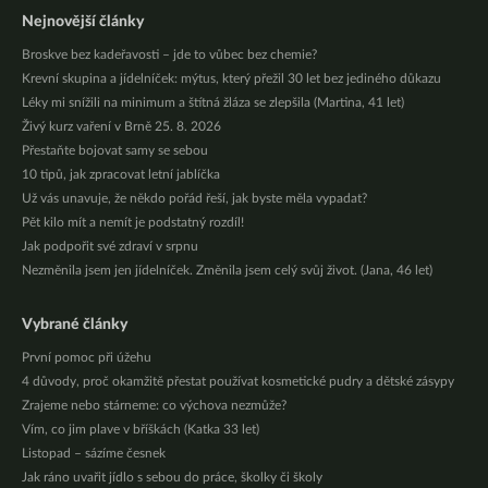
Nejnovější články
Broskve bez kadeřavosti – jde to vůbec bez chemie?
Krevní skupina a jídelníček: mýtus, který přežil 30 let bez jediného důkazu
Léky mi snížili na minimum a štítná žláza se zlepšila (Martina, 41 let)
Živý kurz vaření v Brně 25. 8. 2026
Přestaňte bojovat samy se sebou
10 tipů, jak zpracovat letní jablíčka
Už vás unavuje, že někdo pořád řeší, jak byste měla vypadat?
Pět kilo mít a nemít je podstatný rozdíl!
Jak podpořit své zdraví v srpnu
Nezměnila jsem jen jídelníček. Změnila jsem celý svůj život. (Jana, 46 let)
Vybrané články
První pomoc při úžehu
4 důvody, proč okamžitě přestat používat kosmetické pudry a dětské zásypy
Zrajeme nebo stárneme: co výchova nezmůže?
Vím, co jim plave v bříškách (Katka 33 let)
Listopad – sázíme česnek
Jak ráno uvařit jídlo s sebou do práce, školky či školy