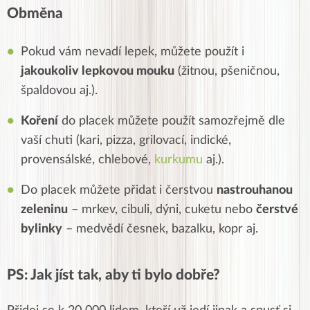
Obměna
Pokud vám nevadí lepek, můžete použít i
jakoukoliv lepkovou mouku
(žitnou, pšeničnou,
špaldovou aj.).
Koření
do placek můžete použít samozřejmě dle
vaší chuti (kari, pizza, grilovací, indické,
provensálské, chlebové,
kurkumu
aj.).
Do placek můžete přidat i čerstvou
nastrouhanou
zeleninu
– mrkev, cibuli, dýni, cuketu nebo
čerstvé
bylinky
– medvědí česnek, bazalku, kopr aj.
PS: Jak jíst tak, aby ti bylo dobře?