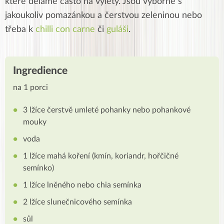
které děláme často na výlety. Jsou výborné s
jakoukoliv pomazánkou a čerstvou zeleninou nebo
třeba k
chilli con carne
či
guláši
.
Ingredience
na 1 porci
3 lžíce čerstvě umleté pohanky nebo pohankové
mouky
voda
1 lžíce mahá koření (kmín, koriandr, hořčičné
semínko)
1 lžíce lněného nebo chia semínka
2 lžíce slunečnicového semínka
sůl