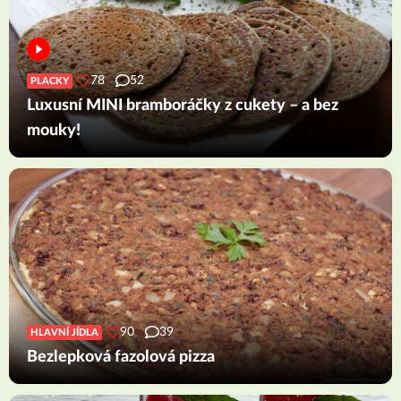
78
52
PLACKY
Luxusní MINI bramboráčky z cukety – a bez
mouky!
90
39
HLAVNÍ JÍDLA
Bezlepková fazolová pizza