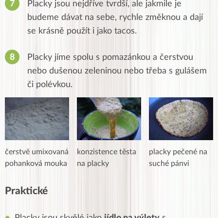
Placky jsou nejdříve tvrdší, ale jakmile je
budeme dávat na sebe, rychle změknou a dají
se krásně použít i jako tacos.
Placky jíme spolu s pomazánkou a čerstvou
nebo dušenou zeleninou nebo třeba s gulášem
či polévkou.
čerstvě umixovaná
konzistence těsta
placky pečené na
pohanková mouka
na placky
suché pánvi
Praktické