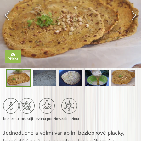
Přidat
bez lepku
bez sóji
sezóna podzim
sezóna zima
Jednoduché a velmi variabilní bezlepkové placky,