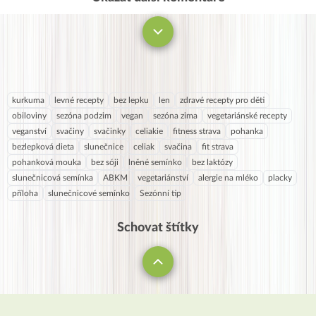
kurkuma
levné recepty
bez lepku
len
zdravé recepty pro děti
obiloviny
sezóna podzim
vegan
sezóna zima
vegetariánské recepty
veganství
svačiny
svačinky
celiakie
fitness strava
pohanka
bezlepková dieta
slunečnice
celiak
svačina
fit strava
pohanková mouka
bez sóji
lněné semínko
bez laktózy
slunečnicová semínka
ABKM
vegetariánství
alergie na mléko
placky
příloha
slunečnicové semínko
Sezónní tip
Schovat štítky