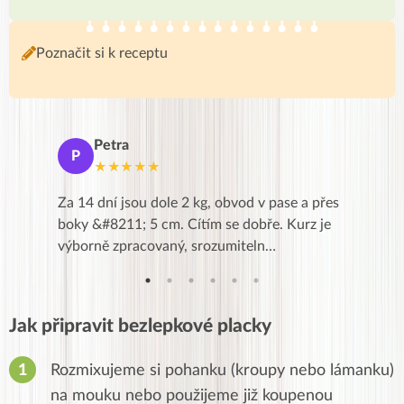
Poznačit si k receptu
Petra
Ma
P
M
★★★★★
★
k,
Za 14 dní jsou dole 2 kg, obvod v pase a přes
Dnes jse
znání pro
boky &#8211; 5 cm. Cítím se dobře. Kurz je
zapadlé p
…
výborně zpracovaný, srozumiteln…
od EVY. 
Jak připravit bezlepkové placky
Rozmixujeme si pohanku (kroupy nebo lámanku)
na mouku nebo použijeme již koupenou