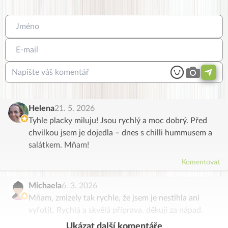
Helena
21. 5. 2026
Tyhle placky miluju! Jsou rychlý a moc dobrý. Před
chvilkou jsem je dojedla – dnes s chilli hummusem a
salátkem. Mňam!
Komentovat
Michaela
6. 3. 2026
Mňam, zmizely tak rychle, že jsem je nestihla ani
vyfotit. Rychlá a skvělá příprava. děkuji za nápad.
Ukázat další komentáře
Komentovat