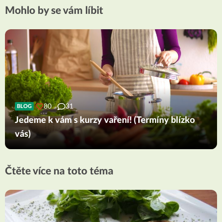
Mohlo by se vám líbit
80
31
BLOG
Jedeme k vám s kurzy vaření! (Termíny blízko
vás)
Čtěte více na toto téma