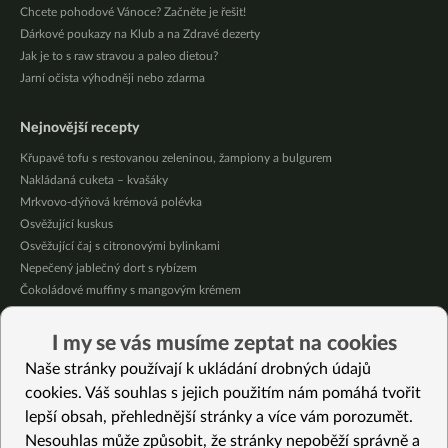
Chcete pohodové Vánoce? Začněte je řešit!
Dárkové poukazy na Klub a na Zdravé dezerty
Jak je to s raw stravou a paleo dietou?
Jarní očista výhodněji nebo zdarma
Nejnovější recepty
Křupavé tofu s restovanou zeleninou, žampiony a bulgurem
Nakládaná cuketa – kvašáky
Mrkvovo-dýňová krémová polévka
Osvěžující kuskus
Osvěžující čaj s citronovými bylinkami
Nepečený jablečný dort s rybízem
Čokoládové muffiny s mangovým krémem
Meruňky a jablka v citrónovém želé
Krémová zeleninová polévka s koprem a vločkami
I my se vás musíme zeptat na cookies
Celozrnná rýže basmati se zeleninou
Naše stránky používají k ukládání drobných údajů
cookies. Váš souhlas s jejich použitím nám pomáhá tvořit
Vybrané recepty
lepší obsah, přehlednější stránky a více vám porozumět.
Kynutý štrúdl z kvásku
Nesouhlas může způsobit, že stránky nepoběží správně a