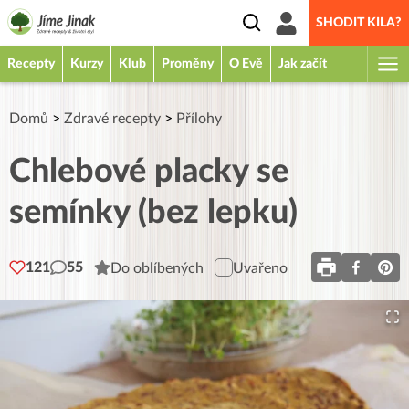
SHODIT KILA?
Recepty
Kurzy
Klub
Proměny
O Evě
Jak začít
Domů
>
Zdravé recepty
>
Přílohy
Chlebové placky se
semínky (bez lepku)
121
55
Do oblíbených
Uvařeno