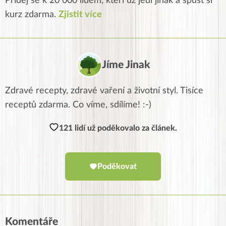
Přidej se k 20 000 lidem, kteří už jedí jinak a spusť si
kurz zdarma.
Zjistit více
Jíme Jinak
Zdravé recepty, zdravé vaření a životní styl. Tisíce
receptů zdarma. Co víme, sdílíme! :-)
121 lidí už poděkovalo za článek.
Poděkovat
Komentáře