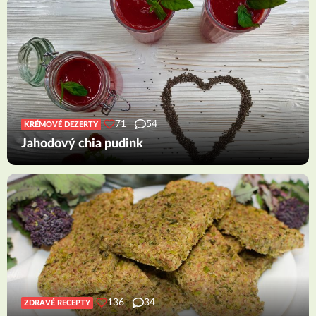
71
54
KRÉMOVÉ DEZERTY
Jahodový chia pudink
136
34
ZDRAVÉ RECEPTY