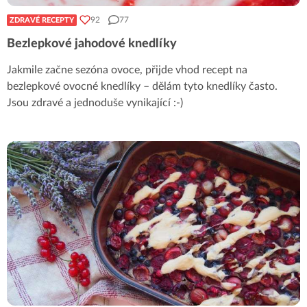
92
77
ZDRAVÉ RECEPTY
Bezlepkové jahodové knedlíky
Jakmile začne sezóna ovoce, přijde vhod recept na
bezlepkové ovocné knedlíky – dělám tyto knedlíky často.
Jsou zdravé a jednoduše vynikající :-)