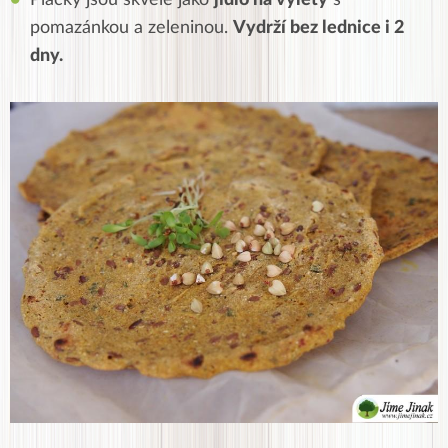
Placky jsou skvělé jako
jídlo na výlety
s
pomazánkou a zeleninou.
Vydrží bez lednice i 2
dny.