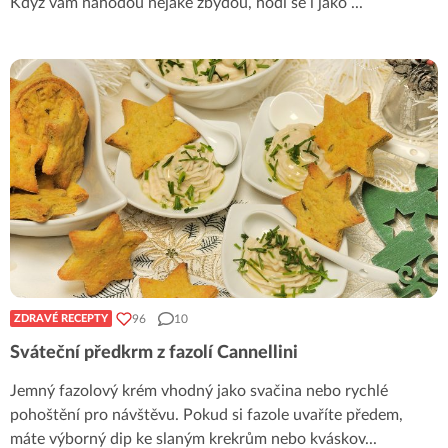
Když vám náhodou nějaké zbydou, hodí se i jako
...
96
10
ZDRAVÉ RECEPTY
Sváteční předkrm z fazolí Cannellini
Jemný fazolový krém vhodný jako svačina nebo rychlé
pohoštění pro návštěvu. Pokud si fazole uvaříte předem,
máte výborný dip ke slaným krekrům nebo kváskov
...