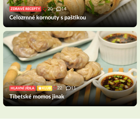
20
14
ZDRAVÉ RECEPTY
Celozrnné kornouty s paštikou
22
11
HLAVNÍ JÍDLA
KLUB
Tibetské momos jinak