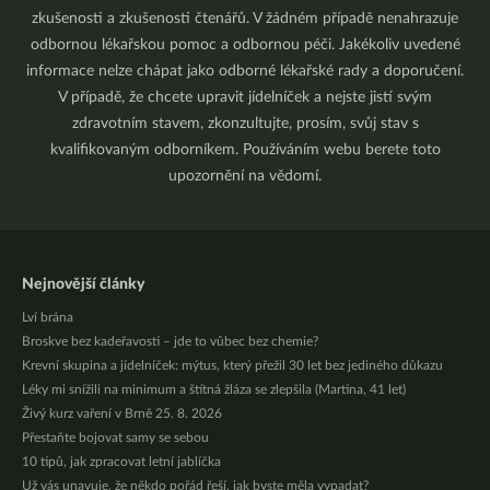
zkušenosti a zkušenosti čtenářů. V žádném případě nenahrazuje
odbornou lékařskou pomoc a odbornou péči. Jakékoliv uvedené
informace nelze chápat jako odborné lékařské rady a doporučení.
V případě, že chcete upravit jídelníček a nejste jistí svým
zdravotním stavem, zkonzultujte, prosím, svůj stav s
kvalifikovaným odborníkem. Používáním webu berete toto
upozornění na vědomí.
Nejnovější články
Lví brána
Broskve bez kadeřavosti – jde to vůbec bez chemie?
Krevní skupina a jídelníček: mýtus, který přežil 30 let bez jediného důkazu
Léky mi snížili na minimum a štítná žláza se zlepšila (Martina, 41 let)
Živý kurz vaření v Brně 25. 8. 2026
Přestaňte bojovat samy se sebou
10 tipů, jak zpracovat letní jablíčka
Už vás unavuje, že někdo pořád řeší, jak byste měla vypadat?