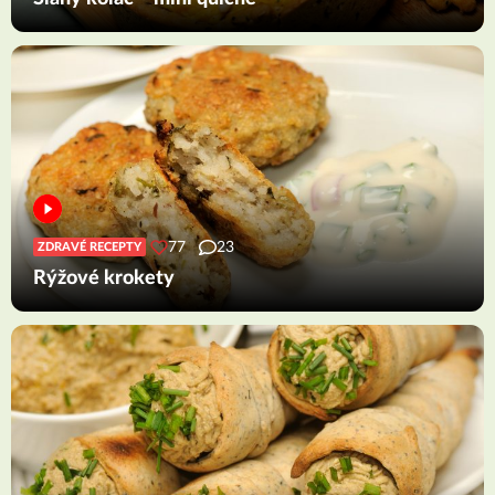
77
23
ZDRAVÉ RECEPTY
Rýžové krokety