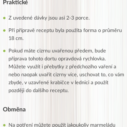
Praktické
Z uvedené dávky jsou asi 2-3 porce.
Při přípravě receptu byla použita forma o průměru
18 cm.
Pokud máte cizrnu uvařenou předem, bude
příprava tohoto dortu opravdová rychlovka.
Můžete využít i přebytky z předchozího vaření a
nebo naopak uvařit cizrny více, uschovat to, co vám
zbyde, v uzavřené krabičce v lednici a použít
později do dalšího receptu.
Obměna
Na potření můžete použít jakoukoliv marmeládu