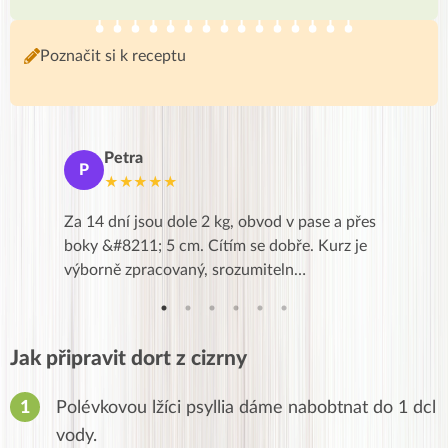
Poznačit si k receptu
Petra
Ma
P
M
★★★★★
★
k,
Za 14 dní jsou dole 2 kg, obvod v pase a přes
Dnes jse
znání pro
boky &#8211; 5 cm. Cítím se dobře. Kurz je
zapadlé p
…
výborně zpracovaný, srozumiteln…
od EVY. 
Jak připravit dort z cizrny
Polévkovou lžíci psyllia dáme nabobtnat do 1 dcl
vody.