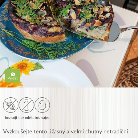
Přidat
bez sóji
bez mléka
bez vajec
Vyzkoušejte tento úžasný a velmi chutný netradiční