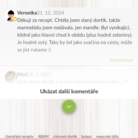
Veronika
21. 12. 2024
Děkuji za recept. Chtěla jsem slaný dortík, takže
marmeládu jsem nedávala, jen mandle. Byl vynikající,
klidně jako hlavní chod k obědu (plus hodně zeleniny).
Je hodně sytý. Taky by šel jako svačina na cesty, může
se jíst rukama :)
Komentovat
liduš
28. 5. 2021
Je to slaný dortík a je tam marmeláda bez cukru…🤍
Ukázat další komentáře
Komentovat
čtenářské recepty
ABKM
cizrnový dortík
bulgur
veganské jídlo