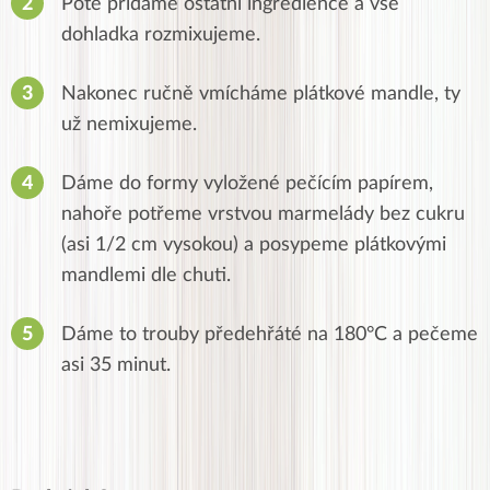
Poté přidáme ostatní ingredience a vše
dohladka rozmixujeme.
Nakonec ručně vmícháme plátkové mandle, ty
už nemixujeme.
Dáme do formy vyložené pečícím papírem,
nahoře potřeme vrstvou marmelády bez cukru
(asi 1/2 cm vysokou) a posypeme plátkovými
mandlemi dle chuti.
Dáme to trouby předehřáté na 180°C a pečeme
asi 35 minut.