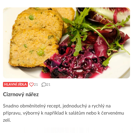
21
21
HLAVNÍ JÍDLA
Cizrnový nářez
Snadno obměnitelný recept, jednoduchý a rychlý na
přípravu, výborný k například k salátům nebo k červenému
zelí.