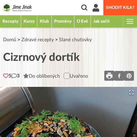
SHODIT KILA?
Recepty
Kurzy
Klub
Proměny
O Evě
Jak začít
Domů
>
Zdravé recepty
>
Slané chuťovky
Cizrnový dortík
5
3
Do oblíbených
Uvařeno