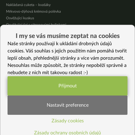
Nakládaná cuketa – kvašáky
Mrkvovo-dýňová krémová polévka
Osvěžující kuskus
Osvěžující čaj s citronovými bylinkami
Nepečený jablečný dort s rybízem
I my se vás musíme zeptat na cookies
Čokoládové muffiny s mangovým krémem
Naše stránky používají k ukládání drobných údajů
Meruňky a jablka v citrónovém želé
cookies. Váš souhlas s jejich použitím nám pomáhá tvořit
lepší obsah, přehlednější stránky a více vám porozumět.
Vybrané recepty
Nesouhlas může způsobit, že stránky nepoběží správně a
Luštěninový nákyp
nebudete z nich mít takovou radost :-)
Plněná zapečená rýže
Osvěžující citrónovo-kokosový pudink z jáhel
Přijmout
Rýže s pumfu
Funkční nastavení potřebujeme (vždy
Sytá zahřívací polévka
aktivní)
Kari kuličky bezlepkové
Nastavit preference
Ořechovo kávový krém à la Nutella
Anýzovo fenyklové sušenky
Zásady cookies
Statistiky pro lepší obsah
Květákové kung pao
Zeleninová směs s tofu
Zásady ochrany osobních údajů