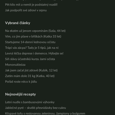
Pět kilo mít a nemít je podstatný rozdíl!
Jak podpořit své zdraví v srpnu
Vybrané články
Na ekzém už jenom vzpomínám (Saša, 44 let)
Vím, co jim plave v bříškách (Katka 33 let)
Startujeme 14-denní lednovou očistu
Trápí vás zácpa? Tady je 5 tipů, jak na ni
Levná léčba deprese i demence. Hýbejte se!
Síň slávy účastníků kurzu Jarní očista
Mononukleóza
Jak jsem začal jíst zdravě (Kubík, 12 let)
Zatím mám dole 31 kg (Katka, 40 let)
Pořád roste něco k jídlu
Nejnovější recepty
Letní nudle s bambusovými výhonky
Jablečné pyré – skvělé přesnídávky bez cukru
Křupavé tofu s restovanou zeleninou, žampiony a bulgurem