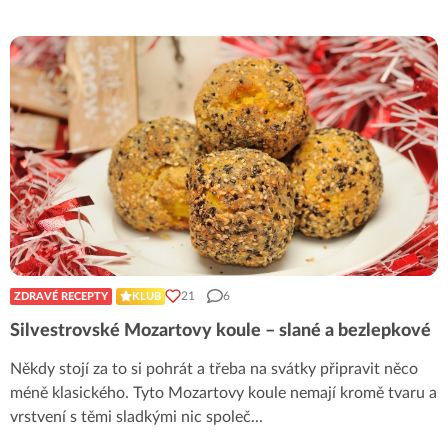
21
6
ZDRAVÉ RECEPTY
KLUB
Silvestrovské Mozartovy koule – slané a bezlepkové
Někdy stojí za to si pohrát a třeba na svátky připravit něco
méně klasického. Tyto Mozartovy koule nemají kromě tvaru a
vrstvení s těmi sladkými nic společ
...