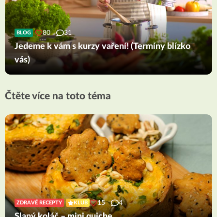
80
31
BLOG
Jedeme k vám s kurzy vaření! (Termíny blízko
vás)
Čtěte více na toto téma
15
4
ZDRAVÉ RECEPTY
KLUB
Slaný koláč – mini quiche