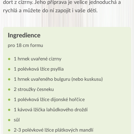
dort z cizrny. Jeho příprava je velice jednoduchá a
rychlá a můžete do ní zapojit i vaše děti.
Ingredience
pro 18 cm formu
1 hrnek uvařené cizrny
1 polévková lžíce psyllia
1 hrnek uvařeného bulguru (nebo kuskusu)
2 stroužky česneku
1 polévková lžíce dijonské hořčice
1 kávová lžička lahůdkového droždí
sůl
2-3 polévkové lžíce plátkových mandlí