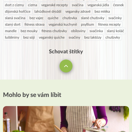
dort z cizrny
cizrna
veganské recepty
svačina
veganská jídla
česnek
dijonská hořčice
lahůdkové droždí
vegansky zdravě
bez mléka
slaná svačina
bez vajec
quiche
chuťovka
slané chuťovky
svačinky
slaný dort
fitness strava
veganská kuchyně
psyllium
fitness recepty
mandle
bez mouky
fitness chuťovky
obiloviny
svačinka
slaný koláč
luštěniny
bez sóji
veganský quiche
svačiny
bez laktózy
chuťovky
Schovat štítky
Mohlo by se vám líbit