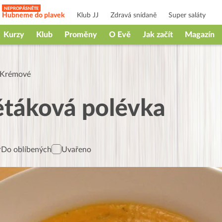
Hubneme do plavek
Klub JJ
Zdravá snídaně
Super saláty
Kurzy
Klub
Proměny
O Evě
Jak začít
Magazín
Krémové
táková polévka
Do oblíbených
Uvařeno