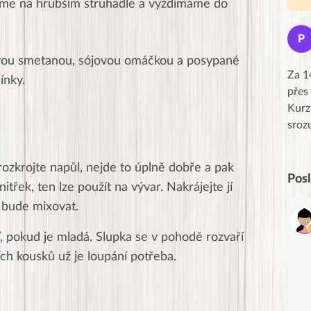
me na hrubším struhadle a vyždímáme do
Jana
J
P
★★★★★
ou smetanou, sójovou omáčkou a posypané
Moc Vám všem děkuji za krásný pátek,
Za 1
ínky.
obzvlášť velké poděkování, obdiv a
přes
uznání pro hlavní dvojici Peťa a Gábi!! 👏
Kurz
Posílá…
sroz
ozkrojte napůl, nejde to úplně dobře a pak
Pos
třek, ten lze použít na vývar. Nakrájejte jí
e bude mixovat.
šť, pokud je mladá. Slupka se v pohodě rozvaří
ích kousků už je loupání potřeba.