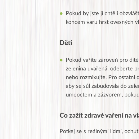
Pokud by jste jí chtěli obzvláš
koncem varu hrst ovesných vl
Děti
Pokud vaříte zároveň pro dítě
zelenina uvařená, odeberte pr
nebo rozmixujte. Pro ostatní d
aby se sůl zabudovala do zele
umeoctem a zázvorem, pokud m
Co zažít zdravé vaření na vl
Potkej se s reálnými lidmi, ochutn