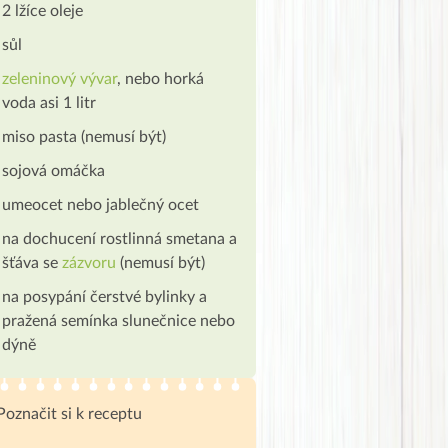
2 lžíce oleje
sůl
zeleninový vývar
, nebo horká
voda asi 1 litr
miso pasta (nemusí být)
sojová omáčka
umeocet nebo jablečný ocet
na dochucení rostlinná smetana a
šťáva se
zázvoru
(nemusí být)
na posypání čerstvé bylinky a
pražená semínka slunečnice nebo
dýně
Poznačit si k receptu