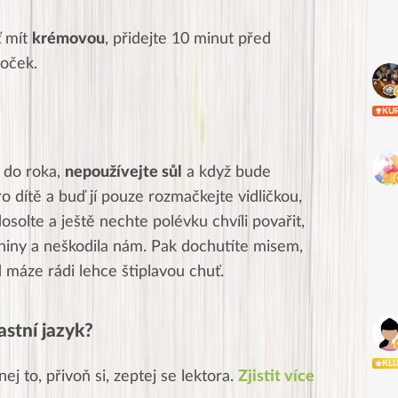
ť mít
krémovou
, přidejte 10 minut před
oček.
KU
 do roka,
nepoužívejte sůl
a když bude
o dítě a buď jí pouze rozmačkejte vidličkou,
osolte a ještě nechte polévku chvíli povařit,
niny a neškodila nám. Pak dochutíte misem,
áze rádi lehce štiplavou chuť.
astní jazyk?
KL
ej to, přivoň si, zeptej se lektora.
Zjistit více