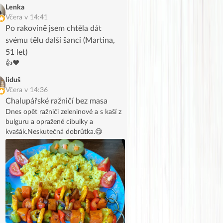
Lenka
Včera v 14:41
Po rakovině jsem chtěla dát
svému tělu další šanci (Martina,
51 let)
👍❤️
liduš
Včera v 14:36
Chalupářské ražničí bez masa
Dnes opět ražniči zeleninové a s kaší z
bulguru a opražené cibulky a
kvašák.Neskutečná dobrůtka.😋