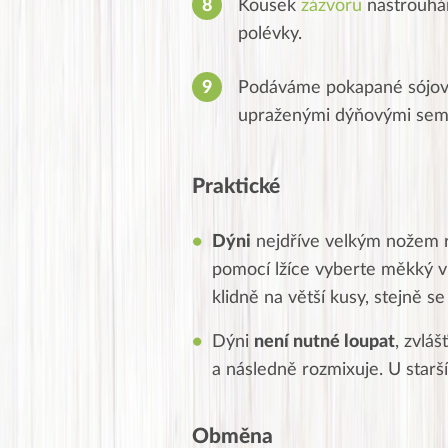
Kousek
zázvoru
nastrouhá
polévky.
Podáváme pokapané sójov
upraženými dýňovými sem
Praktické
Dýni
nejdříve velkým nožem r
pomocí lžíce vyberte měkký vni
klidně na větší kusy, stejně s
Dýni
není nutné loupat
, zvlá
a následně rozmixuje. U starš
Obměna