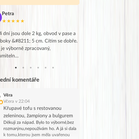
Petra
Marie
M
★★★★★
★★★★★
4 dní jsou dole 2 kg, obvod v pase a
Dnes jsem to konečně vytáh
 boky &#8211; 5 cm. Cítím se dobře.
zapadlé pošty a poslechla j
 je výborně zpracovaný,
videa od EVY. Koho by nepř
umiteln…
tahl…
lední komentáře
Věra
Včera v 22:04
Křupavé tofu s restovanou
zeleninou, žampiony a bulgurem
Děkuji za nápad. Bylo to výborné,bez
rozmarýnu,nepoužívám ho. A já si dala
k tomu,kterou jsem měla uvařenou