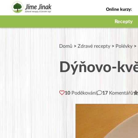
Online kurzy:
Jak na babičky
Recepty
Domů
>
Zdravé recepty
>
Polévky
>
Dýňovo-kvě
10
Poděkování
17
Komentářů