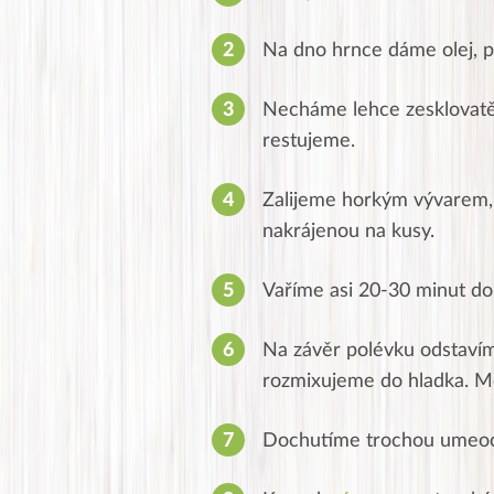
Na dno hrnce dáme olej, př
Necháme lehce zesklovatě
restujeme.
Zalijeme horkým vývarem,
nakrájenou na kusy.
Vaříme asi 20-30 minut do
Na závěr polévku odstavím
rozmixujeme do hladka. Mě
Dochutíme trochou umeocta