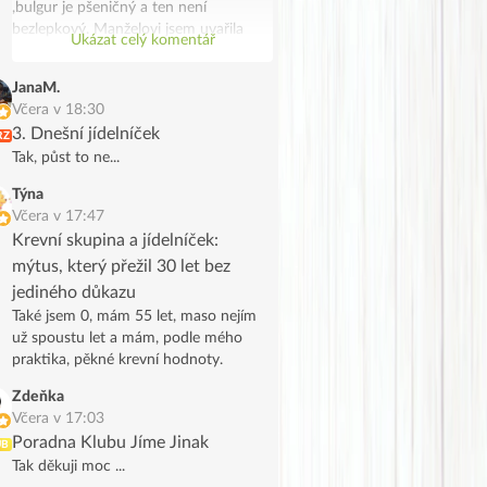
,bulgur je pšeničný a ten není
bezlepkový. Manželovi jsem uvařila
Ukázat celý komentář
bramborové noky .Bylo to chutné a
syté jídlo,já jsem potřebovala
JanaM.
spotřebovat žampiony a tak se stalo.
Včera v 18:30
Děkuji, manžel na tofu říkal že vypadá
3. Dnešní jídelníček
RZ
jak škvarky,měla jsem marinované a
Tak, půst to ne...
ochutila jsem ho trochu Tamaris.
Týna
Včera v 17:47
Krevní skupina a jídelníček:
mýtus, který přežil 30 let bez
jediného důkazu
Také jsem 0, mám 55 let, maso nejím
už spoustu let a mám, podle mého
praktika, pěkné krevní hodnoty.
Zdeňka
Včera v 17:03
Poradna Klubu Jíme Jinak
UB
Tak děkuji moc ...