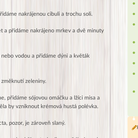
idáme nakrájenou cibuli a trochu soli.
t a přidáme nakrájeno mrkev a dvě minuty
 nebo vodou a přidáme dýni a květák
 změknutí zeleniny.
e, přidáme sójovou omáčku a lžíci misa a
la by vzniknout krémová hustá polévka.
, pozor, je zároveň slaný.