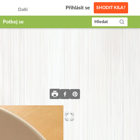
Přihlásit se
SHODIT KILA?
Další
Potkej se
Hledat