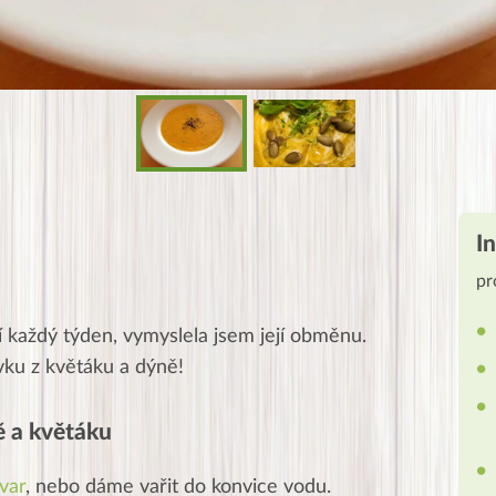
I
pr
í každý týden, vymyslela jsem její obměnu.
vku z květáku a dýně!
ě a květáku
var
, nebo dáme vařit do konvice vodu.