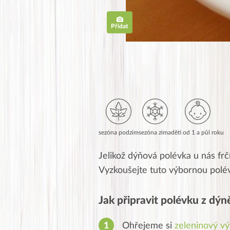
Přidat
sezóna podzim
sezóna zima
děti od 1 a půl roku
Jelikož dýňová polévka u nás frč
Vyzkoušejte tuto výbornou polé
Jak připravit polévku z dýn
Ohřejeme si
zeleninový vý