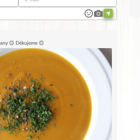
etany 😊 Děkujeme 😊