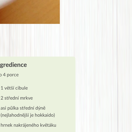
ngredience
o 4 porce
1 větší cibule
2 střední mrkve
asi půlka střední dýně
(nejlahodnější je hokkaido)
hrnek nakrájeného květáku