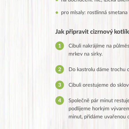
na dochucení: nic, lžička bí
pro mlsaly: rostlinná smetan
Jak připravit cizrnový kotlík
Cibuli nakrájíme na půlměsí
mrkev na sirky.
Do kastrolu dáme trochu ole
Cibuli orestujeme do sklov
Společně pár minut restuj
podlijeme horkým vývarem
minut, přidáme uvařenou c