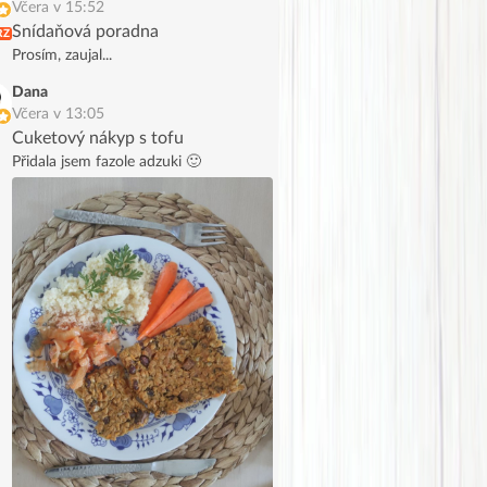
Včera v 15:52
Snídaňová poradna
RZ
Prosím, zaujal...
Dana
Včera v 13:05
Cuketový nákyp s tofu
Přidala jsem fazole adzuki 🙂