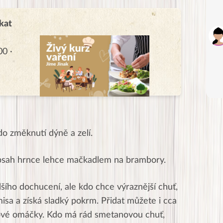
kat
00 ·
do změknutí dýně a zelí.
bsah hrnce lehce mačkadlem na brambory.
šího dochucení, ale kdo chce výraznější chuť,
misa a získá sladký pokrm. Přidat můžete i cca
jové omáčky. Kdo má rád smetanovou chuť,