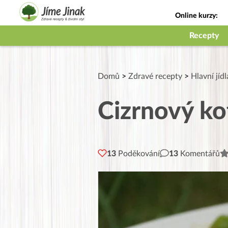
Online kurzy:
Jak na babičky
Recepty
Domů
>
Zdravé recepty
>
Hlavní jídl
Cizrnový ko
13
Poděkování
13
Komentářů