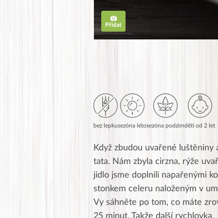
Přidat
bez lepku
sezóna léto
sezóna podzim
děti od 2 let
Když zbudou uvařené luštěniny a
tata. Nám zbyla cirzna, rýže u
jídlo jsme doplnili napařenými 
stonkem celeru naloženým v umeo
Vy sáhněte po tom, co máte zrovn
25 minut. Takže další rychlovka.