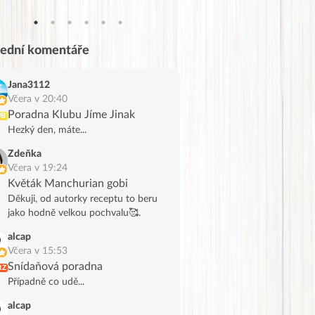
lední komentáře
Jana3112
Včera v 20:40
Poradna Klubu Jíme Jinak
UB
Hezký den, máte...
Zdeňka
Včera v 19:24
Květák Manchurian gobi
Děkuji, od autorky receptu to beru
jako hodně velkou pochvalu🥰.
alcap
Včera v 15:53
Snídaňová poradna
RZ
Případně co udě...
alcap