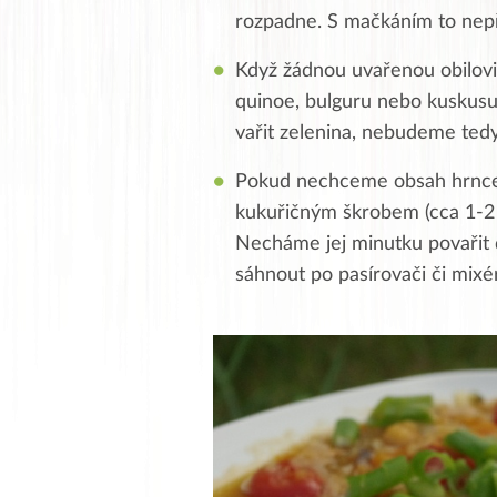
rozpadne. S mačkáním to nep
Když žádnou uvařenou obilovi
quinoe, bulguru nebo kuskusu.
vařit zelenina, nebudeme tedy
Pokud nechceme obsah hrnce
kukuřičným škrobem (cca 1-2 
Necháme jej minutku povařit 
sáhnout po pasírovači či mixé