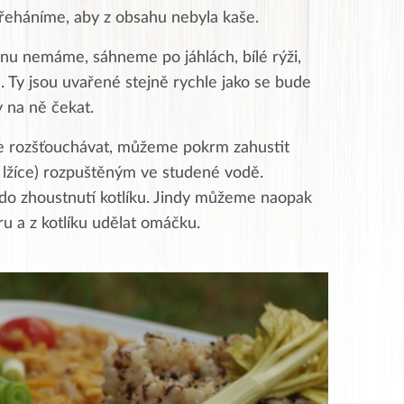
řeháníme, aby z obsahu nebyla kaše.
nu nemáme, sáhneme po jáhlách, bílé rýži,
 Ty jsou uvařené stejně rychle jako se bude
 na ně čekat.
 rozšťouchávat, můžeme pokrm zahustit
lžíce) rozpuštěným ve studené vodě.
do zhoustnutí kotlíku. Jindy můžeme naopak
ru a z kotlíku udělat omáčku.