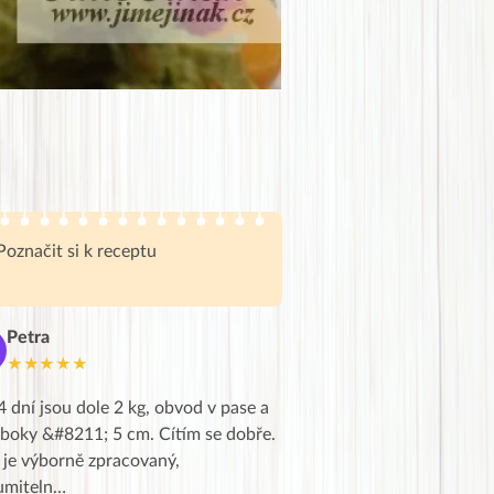
Poznačit si k receptu
Petra
Marie
M
★★★★★
★★★★★
4 dní jsou dole 2 kg, obvod v pase a
Dnes jsem to konečně vytáh
 boky &#8211; 5 cm. Cítím se dobře.
zapadlé pošty a poslechla j
 je výborně zpracovaný,
videa od EVY. Koho by nepř
umiteln…
tahl…