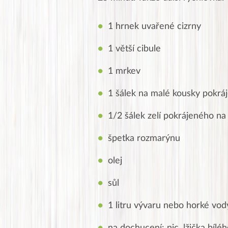
1 hrnek uvařené cizrny
1 větší cibule
1 mrkev
1 šálek na malé kousky pokráj
1/2 šálek zelí pokrájeného na
špetka rozmarýnu
olej
sůl
1 litru vývaru nebo horké vod