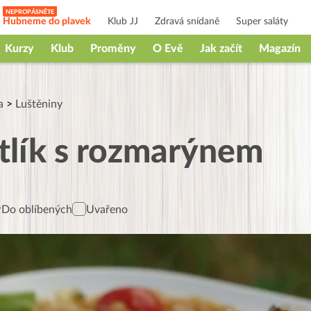
Hubneme do plavek
Klub JJ
Zdravá snídaně
Super saláty
Kurzy
Klub
Proměny
O Evě
Jak začít
Magazín
a
>
Luštěniny
tlík s rozmarýnem
Do oblíbených
Uvařeno