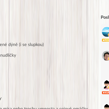
Pos
KL
ené dýně (i se slupkou)
 nudličky
KU
y