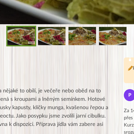
 nějaké to obilí, je večeře nebo oběd na to
Jana
J
P
vařená s kroupami a lněným semínkem. Hotové
★★★★★
kousky kapusty, klíčky munga, kvašenou řepou a
Moc Vám všem děkuji za krásný pátek,
Za 1
ctu. Jako posypku jsme zvolili jarní cibulku.
obzvlášť velké poděkování, obdiv a
přes
a k dispozici. Příprava jídla vám zabere asi
uznání pro hlavní dvojici Peťa a Gábi!! 👏
Kurz
Posílá…
sroz