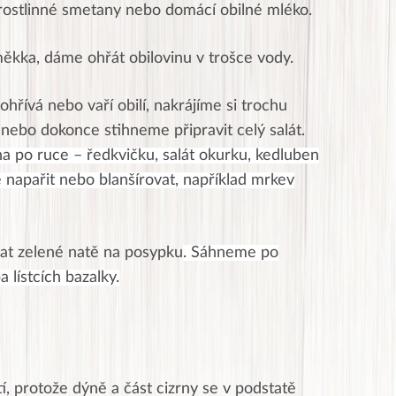
 rostlinné smetany nebo domácí obilné mléko.
měkka, dáme ohřát obilovinu v trošce vody.
ohřívá nebo vaří obilí, nakrájíme si trochu
nebo dokonce stihneme připravit celý salát.
 po ruce – ředkvičku, salát okurku, kedluben
 napařit nebo blanšírovat, například mrkev
at zelené natě na posypku
. Sáhneme po
a lístcích bazalky.
, protože dýně a část cizrny se v podstatě