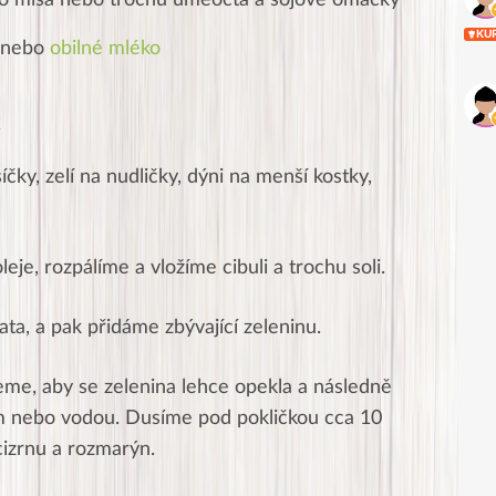
lého misa nebo trochu umeocta a sojové omáčky
KU
a nebo
obilné mléko
čky, zelí na nudličky, dýni na menší kostky,
je, rozpálíme a vložíme cibuli a trochu soli.
ata, a pak přidáme zbývající zeleninu.
eme, aby se zelenina lehce opekla a následně
 nebo vodou. Dusíme pod pokličkou cca 10
izrnu a rozmarýn.