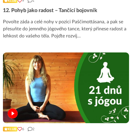
9
1
KLUB
12. Pohyb jako radost – Tančící bojovník
Povolte záda a celé nohy v pozici Paščimottásana, a pak se
přesuňte do jemného jógového tance, který přinese radost a
lehkost do vašeho těla. Pojďte rozvíj
...
6
2
KLUB