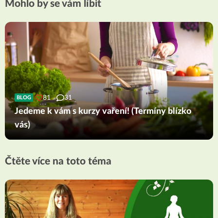
Mohlo by se vám líbit
81
31
BLOG
Jedeme k vám s kurzy vaření! (Termíny blízko
vás)
Čtěte více na toto téma