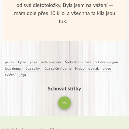
od své dietotoložky. Byla jsem na vážení —
mám dole přes 10 kilo, a všechna ta kila jsou
tuk. "
pánev
kyčle
yoga
video cvičení
Šárka Kohoutová
21 dnů s jógou
jóga doma
jóga cviky
jóga cvičení doma
Klub Jíme Jinak
video
cvičení
jóga
Schovat štítky