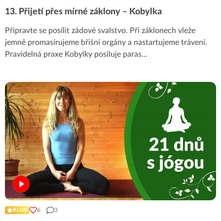
13. Přijetí přes mírné záklony – Kobylka
Připravte se posílit zádové svalstvo. Při záklonech vleže
jemně promasírujeme břišní orgány a nastartujeme trávení.
Pravidelná praxe Kobylky posiluje paras
...
6
3
KLUB