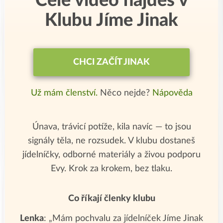
Celé video najdeš v
Klubu Jíme Jinak
CHCI ZAČÍT JINAK
Už mám členství.
Něco nejde?
Nápověda
Únava, trávicí potíže, kila navíc — to jsou
signály těla, ne rozsudek. V klubu dostaneš
jídelníčky, odborné materiály a živou podporu
Evy. Krok za krokem, bez tlaku.
Co říkají členky klubu
Lenka
: „Mám pochvalu za jídelníček Jíme Jinak