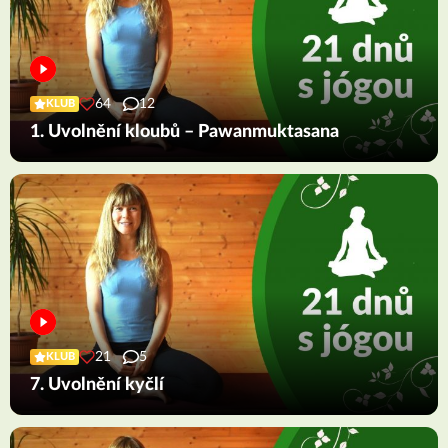
64
12
KLUB
1. Uvolnění kloubů – Pawanmuktasana
21
5
KLUB
7. Uvolnění kyčlí