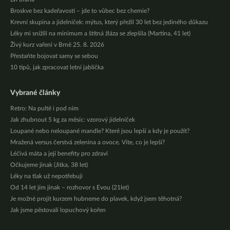
Broskve bez kadeřavosti – jde to vůbec bez chemie?
Krevní skupina a jídelníček: mýtus, který přežil 30 let bez jediného důkazu
Léky mi snížili na minimum a štítná žláza se zlepšila (Martina, 41 let)
Živý kurz vaření v Brně 25. 8. 2026
Přestaňte bojovat samy se sebou
10 tipů, jak zpracovat letní jablíčka
Vybrané články
Retro: Na pultě i pod ním
Jak zhubnout 5 kg za měsíc: vzorový jídelníček
Loupané nebo neloupané mandle? Které jsou lepší a kdy je použít?
Mražená versus čerstvá zelenina a ovoce. Víte, co je lepší?
Léčivá máta a její benefity pro zdraví
Očkujeme jinak (Jitka, 38 let)
Léky na tlak už nepotřebuji
Od 14 let jím jinak – rozhovor s Evou (21let)
Je možné projít kurzem hubneme do plavek, když jsem těhotná?
Jak jsme pěstovali lopuchový kořen