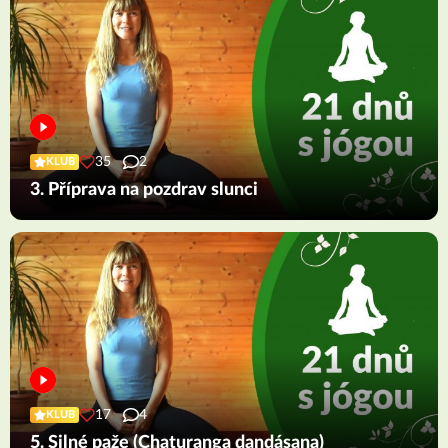
35
2
KLUB
3. Příprava na pozdrav slunci
17
4
KLUB
5. Silné paže (Chaturanga dandásana)