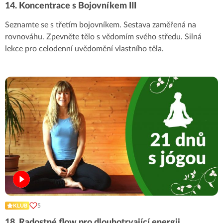
14. Koncentrace s Bojovníkem III
Seznamte se s třetím bojovníkem. Sestava zaměřená na
rovnováhu. Zpevněte tělo s vědomím svého středu. Silná
lekce pro celodenní uvědomění vlastního těla.
5
KLUB
18. Radostné flow pro dlouhotrvající energii