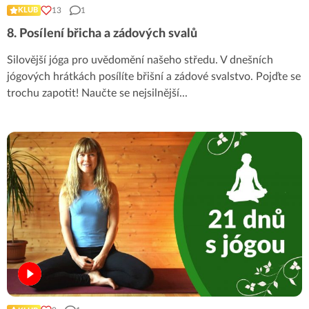
13
1
KLUB
8. Posílení břicha a zádových svalů
Silovější jóga pro uvědomění našeho středu. V dnešních
jógových hrátkách posílíte břišní a zádové svalstvo. Pojďte se
trochu zapotit! Naučte se nejsilnější
...