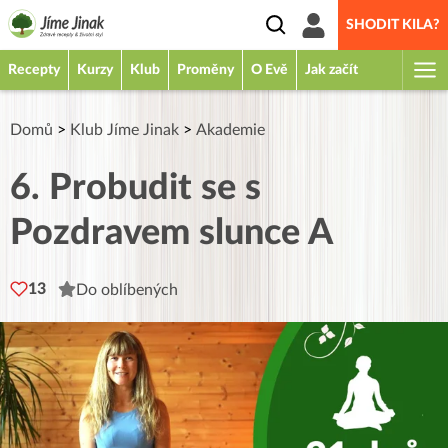
SHODIT KILA?
Recepty
Kurzy
Klub
Proměny
O Evě
Jak začít
Domů
>
Klub Jíme Jinak
>
Akademie
6. Probudit se s
Pozdravem slunce A
13
Do oblíbených