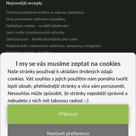
Nejnovější recepty
Citrónové jablečné muffiny se sójovou šlehačkou
Oves provoněný citrónem a bazalkou
Nakládaná cuketa – na delší skladování
Letní nudle s bambusovými výhonky
Jablečné pyré – skvělé přesnídávky bez cukru
Křupavé tofu s restovanou zeleninou, žampiony a bulgurem
Nakládaná cuketa – kvašáky
Mrkvovo-dýňová krémová polévka
I my se vás musíme zeptat na cookies
Osvěžující kuskus
Naše stránky používají k ukládání drobných údajů
Osvěžující čaj s citronovými bylinkami
cookies. Váš souhlas s jejich použitím nám pomáhá tvořit
lepší obsah, přehlednější stránky a více vám porozumět.
Vybrané recepty
Nesouhlas může způsobit, že stránky nepoběží správně a
Dýňový indický Thoran
nebudete z nich mít takovou radost :-)
Pórková polévka s žampiony a fazolovými lusky
Jak udělat domácí kvašenou zeleninu se solí (pickles ze zelí a mrkve)
Přijmout
Hustá podzimní miso polévka z bedel
Funkční nastavení potřebujeme (vždy
Tofu v krustě s kokosovou rýží (bez lepku)
aktivní)
Batát z fritézy
Nastavit preference