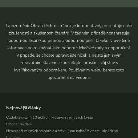
Upozornění: Obsah těchto stránek je informativní, prezentuje naše
zkušenosti a zkušenosti čtenářů. V žádném případě nenahrazuje
odbornou lékařskou pomoc a odbornou péči. Jakékoliv uvedené
informace nelze chápat jako odborné lékařské rady a doporučení.
V případě, že chcete upravit jídelníček a nejste jistí svým
zdravotním stavem, zkonzultujte, prosím, svůj stav s
kvalifikovaným odborníkem. Používáním webu berete toto
upozornění na vědomí.
Nejnovější články
Ozdobte si talíř: 10 jedlých, krásných i zdravých květů
Emoční zajídání
Nebezpečí zelených smoothie a šťáv – jsou nabité živinami, ale i riziky
Lví brána