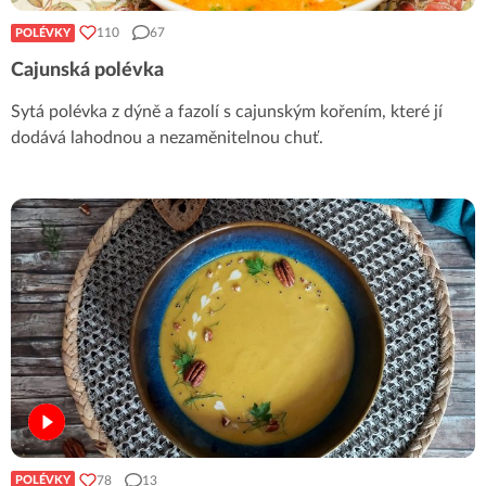
110
67
POLÉVKY
Cajunská polévka
Sytá polévka z dýně a fazolí s cajunským kořením, které jí
dodává lahodnou a nezaměnitelnou chuť.
78
13
POLÉVKY