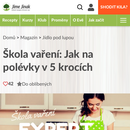
SHODIT KILA?
Recepty
Kurzy
Klub
Proměny
O Evě
Jak začít
Domů
>
Magazín
>
Jídlo pod lupou
Škola vaření: Jak na
polévky v 5 krocích
42
Do oblíbených