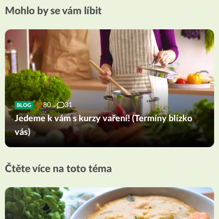
Mohlo by se vám líbit
80
31
BLOG
Jedeme k vám s kurzy vaření! (Termíny blízko
vás)
Čtěte více na toto téma