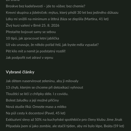
Broskve bez kadeřavosti – jde to vůbec bez chemie?
Krevní skupina a jídelníček: mýtus, který přežil 30 let bez jediného důkazu
Léky mi snížili na minimum a štítná žláza se zlepšila (Martina, 41 let)
Živý kurz vaření v Brně 25. 8. 2026
Přestaňte bojovat samy se sebou
10 tipů, jak zpracovat letní jablíčka
Už vás unavuje, že někdo pořád řeší, jak byste měla vypadat?
Pět kilo mít a nemít je podstatný rozdíl!
Jak podpořit své zdraví v srpnu
Vybrané články
Jak dětem naservírovat zeleninu, aby ji milovaly
13 chyb, kterým se chceme při detoxikaci vyhnout
Tlouštíci se léčí z chřipky déle. I z covidu.
Bolest žaludku a její možné příčiny
Nová studie říká: Omezte maso a mléko
Na půl cesty k docentovi (Pavel, 45 let)
Exkluzivní slevy až 50% na kuchyňské spotřebiče pro členy klubu Jíme Jinak
Připadala jsem si jako zombie, ale stačil týden, aby mi bylo lépe, Beáta (59 let)