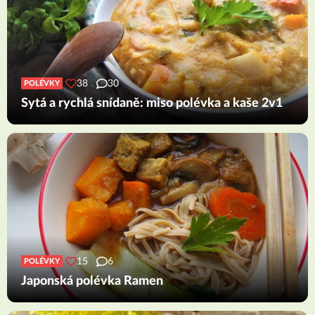
38
30
POLÉVKY
Sytá a rychlá snídaně: miso polévka a kaše 2v1
15
6
POLÉVKY
Japonská polévka Ramen