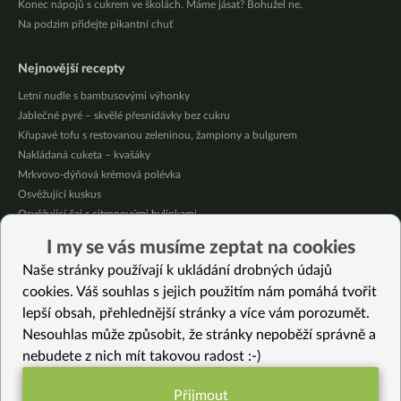
Konec nápojů s cukrem ve školách. Máme jásat? Bohužel ne.
Na podzim přidejte pikantní chuť
Nejnovější recepty
Letní nudle s bambusovými výhonky
Jablečné pyré – skvělé přesnídávky bez cukru
Křupavé tofu s restovanou zeleninou, žampiony a bulgurem
Nakládaná cuketa – kvašáky
Mrkvovo-dýňová krémová polévka
Osvěžující kuskus
Osvěžující čaj s citronovými bylinkami
Nepečený jablečný dort s rybízem
I my se vás musíme zeptat na cookies
Čokoládové muffiny s mangovým krémem
Naše stránky používají k ukládání drobných údajů
Meruňky a jablka v citrónovém želé
cookies. Váš souhlas s jejich použitím nám pomáhá tvořit
lepší obsah, přehlednější stránky a více vám porozumět.
Vybrané recepty
Nesouhlas může způsobit, že stránky nepoběží správně a
Nepečený jablečný dort s rybízem
nebudete z nich mít takovou radost :-)
Ranní miso polévka s květákem, mrkví a řapíkatým celerem
Červená čočka s uzenou paprikou
Přijmout