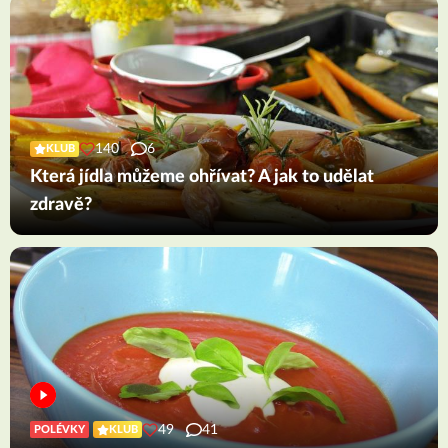
140
6
KLUB
Která jídla můžeme ohřívat? A jak to udělat
zdravě?
49
41
POLÉVKY
KLUB