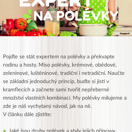
Pojďte se stát expertem na polévky a překvapte
rodinu a hosty. Miso polévky, krémové, obědové,
zeleninové, luštěninové, tradiční i netradiční. Naučte
se základní jednoduchý princip, buďte si jistí v
kramflecích a začnete sami tvořit nepřeberné
množství vlastních kombinací. My polévky milujeme a
zde je náš vychytaný návod, jak na ně.
V článku dále zjistíte:
Jaké jsou druhy polévek a styly jejich přípravy