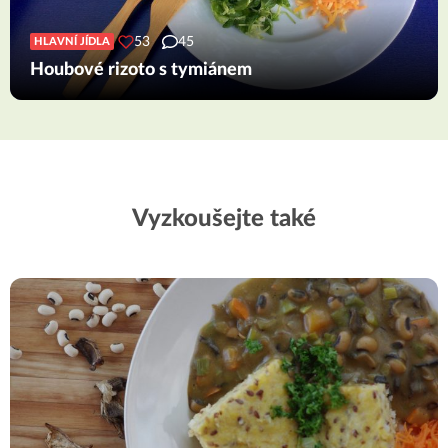
53
45
HLAVNÍ JÍDLA
Houbové rizoto s tymiánem
Vyzkoušejte také