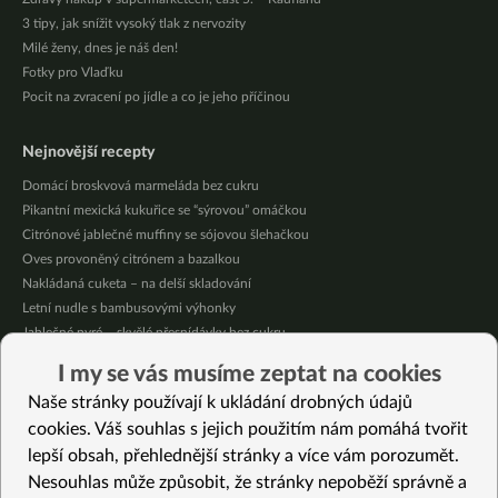
3 tipy, jak snížit vysoký tlak z nervozity
Milé ženy, dnes je náš den!
Fotky pro Vlaďku
Pocit na zvracení po jídle a co je jeho příčinou
Nejnovější recepty
Domácí broskvová marmeláda bez cukru
Pikantní mexická kukuřice se “sýrovou” omáčkou
Citrónové jablečné muffiny se sójovou šlehačkou
Oves provoněný citrónem a bazalkou
Nakládaná cuketa – na delší skladování
Letní nudle s bambusovými výhonky
Jablečné pyré – skvělé přesnídávky bez cukru
Křupavé tofu s restovanou zeleninou, žampiony a bulgurem
I my se vás musíme zeptat na cookies
Nakládaná cuketa – kvašáky
Naše stránky používají k ukládání drobných údajů
Mrkvovo-dýňová krémová polévka
cookies. Váš souhlas s jejich použitím nám pomáhá tvořit
lepší obsah, přehlednější stránky a více vám porozumět.
Vybrané recepty
Nesouhlas může způsobit, že stránky nepoběží správně a
Rýžové vafle