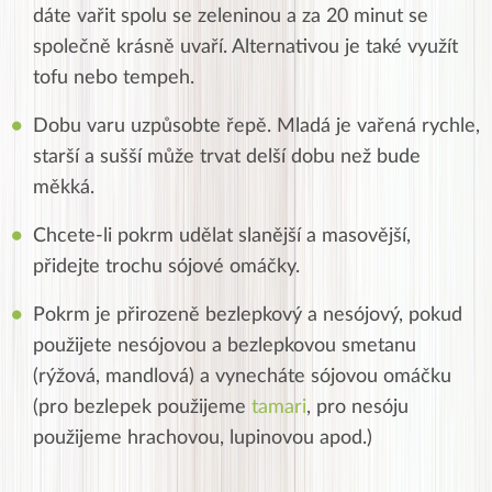
dáte vařit spolu se zeleninou a za 20 minut se
společně krásně uvaří. Alternativou je také využít
tofu nebo tempeh.
Dobu varu uzpůsobte řepě. Mladá je vařená rychle,
starší a sušší může trvat delší dobu než bude
měkká.
Chcete-li pokrm udělat slanější a masovější,
přidejte trochu sójové omáčky.
Pokrm je přirozeně bezlepkový a nesójový, pokud
použijete nesójovou a bezlepkovou smetanu
(rýžová, mandlová) a vynecháte sójovou omáčku
(pro bezlepek použijeme
tamari
, pro nesóju
použijeme hrachovou, lupinovou apod.)