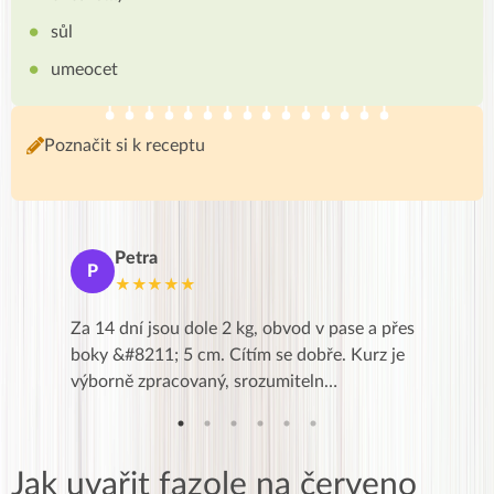
sůl
umeocet
Poznačit si k receptu
Petra
Ma
P
M
★★★★★
★
k,
Za 14 dní jsou dole 2 kg, obvod v pase a přes
Dnes jse
znání pro
boky &#8211; 5 cm. Cítím se dobře. Kurz je
zapadlé p
…
výborně zpracovaný, srozumiteln…
od EVY. 
Jak uvařit fazole na červeno