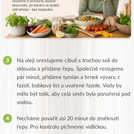
Na oleji orestujeme cibuli s trochou soli do
sklovata a přidáme řepu. Společně restujeme
pár minut, přidáme tymián a hrnek vývaru z
fazolí, bobkový list a uvařené fazole. Vody by
mělo být tolik, aby celá směs byla ponořená pod
vodou.
Necháme povařit asi 20 minut do změknutí
řepy. Pro kontrolu píchneme vidličkou.