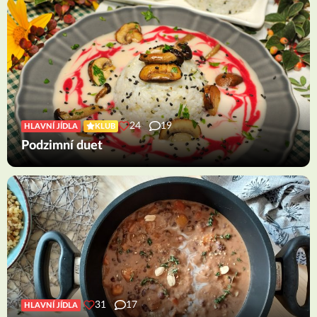
24
19
HLAVNÍ JÍDLA
KLUB
Podzimní duet
31
17
HLAVNÍ JÍDLA