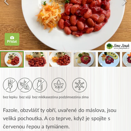
Přidat
bez lepku
bez sóji
bez mléka
sezóna podzim
sezóna zima
Fazole, obzvlášť ty obří, uvařené do máslova, jsou
veliká pochoutka. A co teprve, když je spojíte s
červenou řepou a tymiánem.