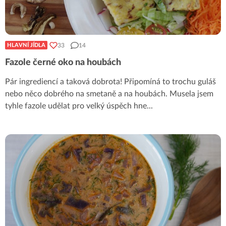
33
14
HLAVNÍ JÍDLA
Fazole černé oko na houbách
Pár ingrediencí a taková dobrota! Připomíná to trochu guláš
nebo něco dobrého na smetaně a na houbách. Musela jsem
tyhle fazole udělat pro velký úspěch hne
...