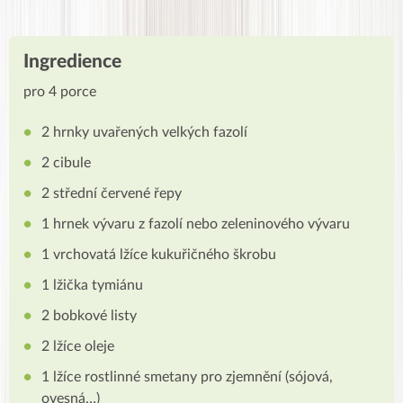
Ingredience
pro 4 porce
2 hrnky uvařených velkých fazolí
2 cibule
2 střední červené řepy
1 hrnek vývaru z fazolí nebo zeleninového vývaru
1 vrchovatá lžíce kukuřičného škrobu
1 lžička tymiánu
2 bobkové listy
2 lžíce oleje
1 lžíce rostlinné smetany pro zjemnění (sójová,
ovesná…)