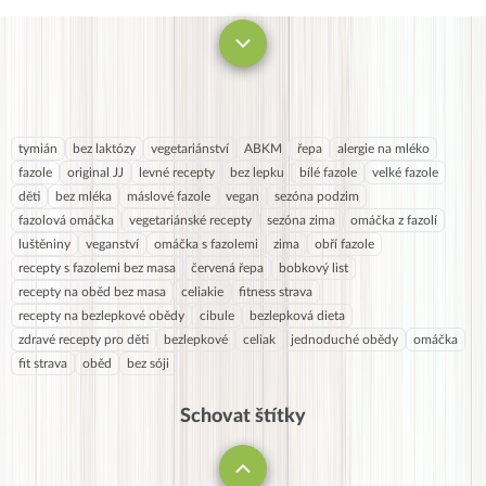
tymián
bez laktózy
vegetariánství
ABKM
řepa
alergie na mléko
fazole
original JJ
levné recepty
bez lepku
bílé fazole
velké fazole
děti
bez mléka
máslové fazole
vegan
sezóna podzim
fazolová omáčka
vegetariánské recepty
sezóna zima
omáčka z fazolí
luštěniny
veganství
omáčka s fazolemi
zima
obří fazole
recepty s fazolemi bez masa
červená řepa
bobkový list
recepty na oběd bez masa
celiakie
fitness strava
recepty na bezlepkové obědy
cibule
bezlepková dieta
zdravé recepty pro děti
bezlepkové
celiak
jednoduché obědy
omáčka
fit strava
oběd
bez sóji
Schovat štítky