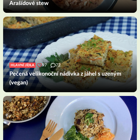
Arašídové stew
97
72
HLAVNÍ JÍDLA
Pečená velikonoční nádivka z jáhel s uzeným
(vegan)