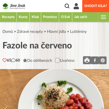
SHODIT KILA?
Recepty
Kurzy
Klub
Proměny
O Evě
Jak začít
Domů
>
Zdravé recepty
>
Hlavní jídla
>
Luštěniny
Fazole na červeno
65
60
Do oblíbených
Uvařeno