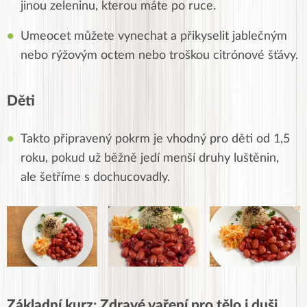
jinou zeleninu, kterou máte po ruce.
Umeocet můžete vynechat a přikyselit jablečným
nebo rýžovým octem nebo troškou citrónové šťávy.
Děti
Takto připravený pokrm je vhodný pro děti od 1,5
roku, pokud už běžně jedí menší druhy luštěnin,
ale šetříme s dochucovadly.
Základní kurz: Zdravé vaření pro tělo i duši