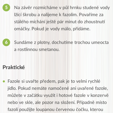
Na závěr rozmícháme v půl hrnku studené vody
lžící škrobu a nalijeme k fazolím. Povaříme za
stálého míchání ještě pár minut do zhoustnutí
omáčky. Pokud je vody málo, přidáme.
Sundáme z plotny, dochutíme trochou umeocta
a rostlinnou smetanou.
Praktické
Fazole si uvařte předem, pak je to velmi rychlé
jídlo. Pokud nemáte namočené ani uvařené fazole,
můžete v začátku využít i hotové fazole v konzervě
nebo ve skle, ale pozor na složení. Případně místo
fazolí použijte loupanou červenou čočku, kterou