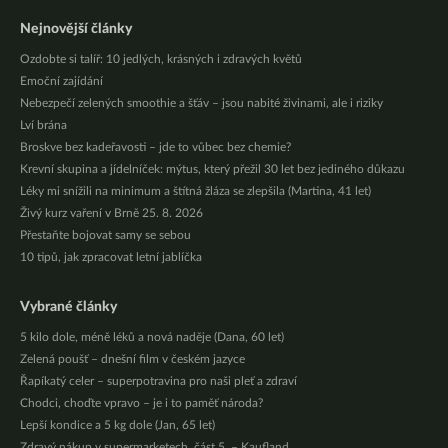
Nejnovější články
Ozdobte si talíř: 10 jedlých, krásných i zdravých květů
Emoční zajídání
Nebezpečí zelených smoothie a šťáv – jsou nabité živinami, ale i riziky
Lví brána
Broskve bez kadeřavosti – jde to vůbec bez chemie?
Krevní skupina a jídelníček: mýtus, který přežil 30 let bez jediného důkazu
Léky mi snížili na minimum a štítná žláza se zlepšila (Martina, 41 let)
Živý kurz vaření v Brně 25. 8. 2026
Přestaňte bojovat samy se sebou
10 tipů, jak zpracovat letní jablíčka
Vybrané články
5 kilo dole, méně léků a nová naděje (Dana, 60 let)
Zelená poušť – dnešní film v českém jazyce
Řapíkatý celer – superpotravina pro naši pleť a zdraví
Chodci, choďte vpravo – je i to paměť národa?
Lepší kondice a 5 kg dole (Jan, 65 let)
Zdravý nákup v supermarketech, část 5. – Kaufland