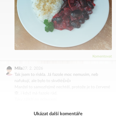
Komentovat
Mila
27. 2. 2026
Tak jsem to riskla. Já fazole moc nemusím, neb
nafukují, ale bylo to skvělé👍👍
Manžel to samozřejmě nechtěl, protože je to červené
🙈, i když má fazole rád.
Taky záleží na ochucení.
Díky 🤗
Ukázat další komentáře
Komentovat