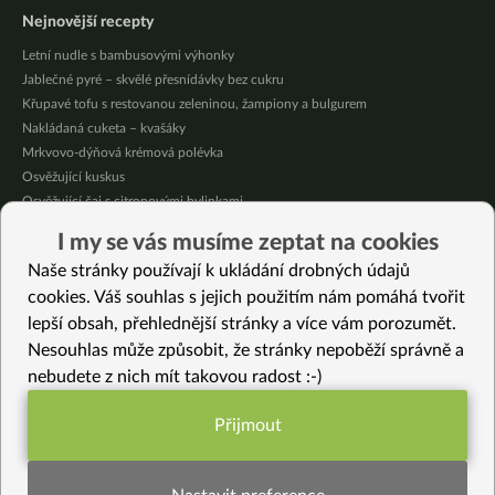
Nejnovější recepty
Letní nudle s bambusovými výhonky
Jablečné pyré – skvělé přesnídávky bez cukru
Křupavé tofu s restovanou zeleninou, žampiony a bulgurem
Nakládaná cuketa – kvašáky
Mrkvovo-dýňová krémová polévka
Osvěžující kuskus
Osvěžující čaj s citronovými bylinkami
Nepečený jablečný dort s rybízem
I my se vás musíme zeptat na cookies
Čokoládové muffiny s mangovým krémem
Naše stránky používají k ukládání drobných údajů
Meruňky a jablka v citrónovém želé
cookies. Váš souhlas s jejich použitím nám pomáhá tvořit
lepší obsah, přehlednější stránky a více vám porozumět.
Vybrané recepty
Nesouhlas může způsobit, že stránky nepoběží správně a
Luxusní cuketové lodičky s maso-sýrovou náplní (vegan)
nebudete z nich mít takovou radost :-)
Podzimní linguine s kaštany
Sázavské kimchi – jednoduchý recept z lokální zeleniny
Přijmout
Špagety s rajčatovo-kokosovou omáčkou z jednoho hrnce
Funkční nastavení potřebujeme (vždy
Jarní palačinky bez lepku
aktivní)
Indická cibulová Kulcha