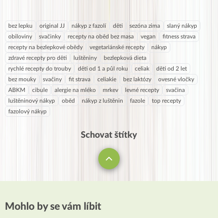
bez lepku
original JJ
nákyp z fazolí
děti
sezóna zima
slaný nákyp
obiloviny
svačinky
recepty na oběd bez masa
vegan
fitness strava
recepty na bezlepkové obědy
vegetariánské recepty
nákyp
zdravé recepty pro děti
luštěniny
bezlepková dieta
rychlé recepty do trouby
děti od 1 a půl roku
celiak
děti od 2 let
bez mouky
svačiny
fit strava
celiakie
bez laktózy
ovesné vločky
ABKM
cibule
alergie na mléko
mrkev
levné recepty
svačina
luštěninový nákyp
oběd
nákyp z luštěnin
fazole
top recepty
fazolový nákyp
Schovat štítky
Mohlo by se vám líbit