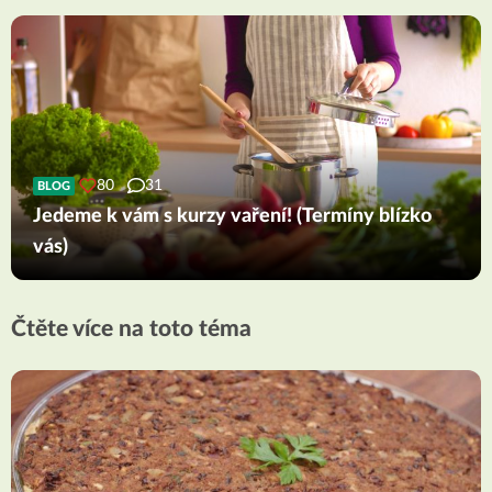
80
31
BLOG
Jedeme k vám s kurzy vaření! (Termíny blízko
vás)
Čtěte více na toto téma