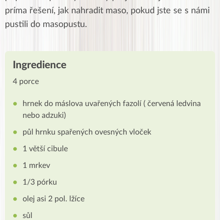
príma řešení, jak nahradit maso, pokud jste se s námi
pustili do masopustu.
Ingredience
4 porce
hrnek do máslova uvařených fazolí ( červená ledvina
nebo adzuki)
půl hrnku spařených ovesných vloček
1 větší cibule
1 mrkev
1/3 pórku
olej asi 2 pol. lžíce
sůl