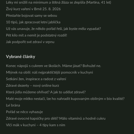
Léky mi snížili na minimum a štítná žláza se zlepšila (Martina, 41 let)
Živý kurz vaření v Brně 25. 8. 2026
Přestaňte bojovat samy se sebou
10 tipů, jak zpracovat letní jablíčka
Už vás unavuje, že někdo pořád řeší, jak byste měla vypadat?
Pět kilo mít a nemít je podstatný rozdíl!
Jak podpořit své zdraví v srpnu
Vybrané články
Konec nápojů s cukrem ve školách. Máme jásat? Bohužel ne.
Mlýnek na obilí: náš nejpraktičtější pomocník v kuchyni
Setkání žen, inspirace a radost z vaření
Zdravé dezerty – nový online kurz
Která jídla můžeme ohřívat? A jak to udělat zdravě?
Malé moje mléko nestačí, lze ho nahradit kupovaným obilným v bio kvalitě?
Lví brána
Pořád se něco vyhazuje
Zdravé ovocné kapsičky pro děti? Málo vitamínů a hodně cukru
Vlčí mák v kuchyni – 4 tipy kam s ním