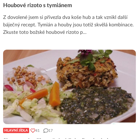
Houbové rizoto s tymiánem
Z dovolené jsem si přivezla dva koše hub a tak vznikl další
báječný recept. Tymián a houby jsou totiž skvělá kombinace.
Zkuste toto božské houbové rizoto p
...
41
17
HLAVNÍ JÍDLA