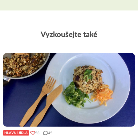
Vyzkoušejte také
53
45
HLAVNÍ JÍDLA