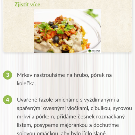
Zjistit více
Mrkev nastrouháme na hrubo, pórek na
kolečka.
Uvařené fazole smícháme s vyždímanými a
spařenými ovesnými vločkami, cibulkou, syrovou
mrkví a pórkem, přidáme česnek rozmačkaný
listem, posypeme majoránkou a dochutíme
sojovou omáčkou, aby bylo jídlo slané.