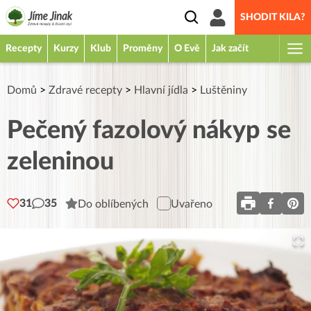
SHODIT KILA?
Recepty
Kurzy
Klub
Proměny
O Evě
Jak začít
Domů
>
Zdravé recepty
>
Hlavní jídla
>
Luštěniny
Pečený fazolový nákyp se
zeleninou
31
35
Do oblíbených
Uvařeno