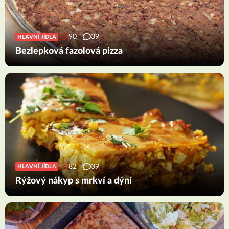
90
39
HLAVNÍ JÍDLA
Bezlepková fazolová pizza
82
39
HLAVNÍ JÍDLA
Rýžový nákyp s mrkví a dýní