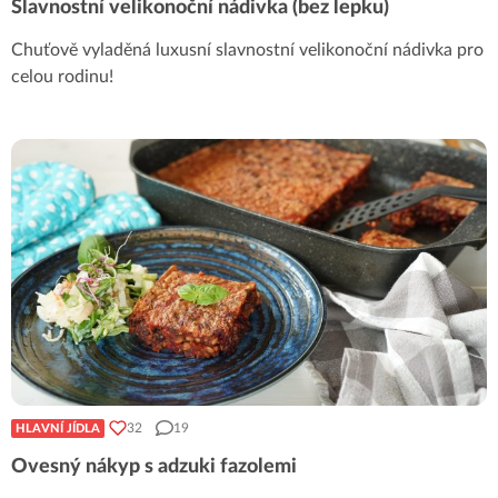
Slavnostní velikonoční nádivka (bez lepku)
Chuťově vyladěná luxusní slavnostní velikonoční nádivka pro
celou rodinu!
32
19
HLAVNÍ JÍDLA
Ovesný nákyp s adzuki fazolemi