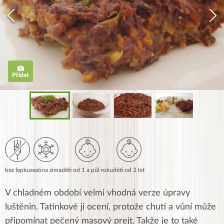
Přidat
bez lepku
sezóna zima
děti od 1 a půl roku
děti od 2 let
V chladném období velmi vhodná verze úpravy
luštěnin. Tatínkové ji ocení, protože chutí a vůní může
připomínat pečený masový prejt. Takže je to také