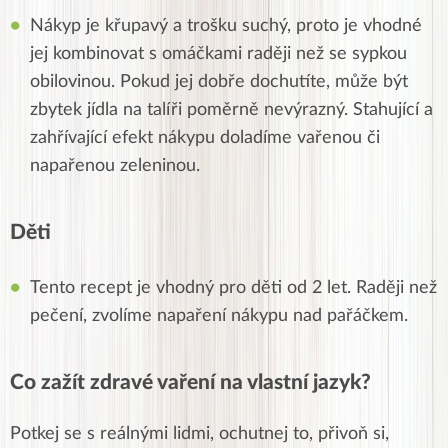
Nákyp je křupavý a trošku suchý, proto je vhodné
jej kombinovat s omáčkami raději než se sypkou
obilovinou. Pokud jej dobře dochutíte, může být
zbytek jídla na talíři poměrně nevýrazný. Stahující a
zahřívající efekt nákypu doladíme vařenou či
napařenou zeleninou.
Děti
Tento recept je vhodný pro děti od 2 let. Raději než
pečení, zvolíme napaření nákypu nad pařáčkem.
Co zažít zdravé vaření na vlastní jazyk?
Potkej se s reálnými lidmi, ochutnej to, přivoň si,