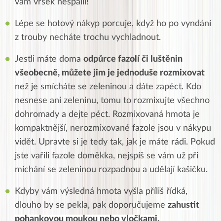
vám vršek nespálil!
Lépe se hotový nákyp porcuje, když ho po vyndání
z trouby necháte trochu vychladnout.
Jestli máte doma
odpůrce fazolí či luštěnin
všeobecně, můžete jim je jednoduše rozmixovat
než je smícháte se zeleninou a dáte zapéct. Kdo
nesnese ani zeleninu, tomu to rozmixujte všechno
dohromady a dejte péct. Rozmixovaná hmota je
kompaktnější, nerozmixované fazole jsou v nákypu
vidět. Upravte si je tedy tak, jak je máte rádi. Pokud
jste vařili fazole doměkka, nejspíš se vám už při
míchání se zeleninou rozpadnou a udělají kašičku.
Kdyby vám výsledná hmota vyšla příliš řídká,
dlouho by se pekla, pak doporučujeme
zahustit
pohankovou moukou nebo vločkami.