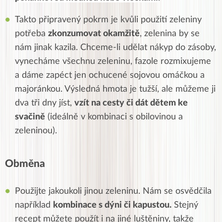
Takto připravený pokrm je kvůli použití zeleniny
potřeba
zkonzumovat okamžitě
, zelenina by se
nám jinak kazila. Chceme-li udělat nákyp do zásoby,
vynecháme všechnu zeleninu, fazole rozmixujeme
a dáme zapéct jen ochucené sojovou omáčkou a
majoránkou. Výsledná hmota je tužší, ale můžeme ji
dva tři dny jíst,
vzít na cesty či dát dětem ke
svačině
(ideálně v kombinaci s obilovinou a
zeleninou).
Obměna
Použijte jakoukoli jinou zeleninu. Nám se osvědčila
například
kombinace s dýni či kapustou.
Stejný
recept můžete použít i na jiné luštěniny, takže