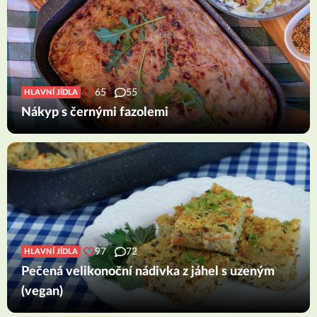
65
55
HLAVNÍ JÍDLA
Nákyp s černými fazolemi
97
72
HLAVNÍ JÍDLA
Pečená velikonoční nádivka z jáhel s uzeným
(vegan)