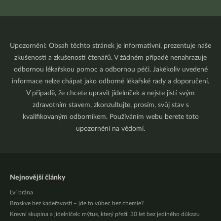
Upozornění: Obsah těchto stránek je informativní, prezentuje naše
zkušenosti a zkušenosti čtenářů. V žádném případě nenahrazuje
odbornou lékařskou pomoc a odbornou péči. Jakékoliv uvedené
informace nelze chápat jako odborné lékařské rady a doporučení.
V případě, že chcete upravit jídelníček a nejste jistí svým
zdravotním stavem, zkonzultujte, prosím, svůj stav s
kvalifikovaným odborníkem. Používáním webu berete toto
upozornění na vědomí.
Nejnovější články
Lví brána
Broskve bez kadeřavosti – jde to vůbec bez chemie?
Krevní skupina a jídelníček: mýtus, který přežil 30 let bez jediného důkazu