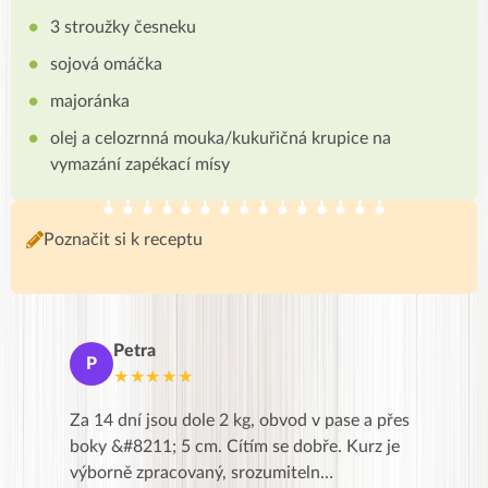
3 stroužky česneku
sojová omáčka
majoránka
olej a celozrnná mouka/kukuřičná krupice na
vymazání zapékací mísy
Poznačit si k receptu
Petra
Ma
P
M
★★★★★
★
k,
Za 14 dní jsou dole 2 kg, obvod v pase a přes
Dnes jse
znání pro
boky &#8211; 5 cm. Cítím se dobře. Kurz je
zapadlé p
…
výborně zpracovaný, srozumiteln…
od EVY. 