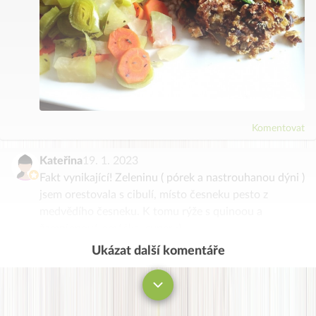
Komentovat
Kateřina
19. 1. 2023
Fakt vynikající! Zeleninu ( pórek a nastrouhanou dýni )
jsem orestovala s cibulí, místo česneku pesto z
medvědího česneku. K tomu rýže s quinoou a
žampionová omáčka, super :)
Ukázat další komentáře
Komentovat