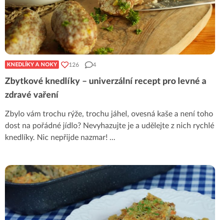
126
4
KNEDLÍKY A NOKY
Zbytkové knedlíky – univerzální recept pro levné a
zdravé vaření
Zbylo vám trochu rýže, trochu jáhel, ovesná kaše a není toho
dost na pořádné jídlo? Nevyhazujte je a udělejte z nich rychlé
knedlíky. Nic nepřijde nazmar!
...