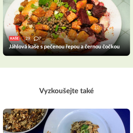
29
7
KAŠE
Jáhlová kaše s pečenou řepou a černou čočkou
Vyzkoušejte také