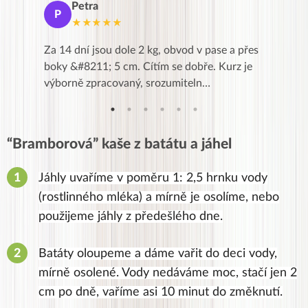
Petra
Ma
P
M
★★★★★
★
k,
Za 14 dní jsou dole 2 kg, obvod v pase a přes
Dnes jse
znání pro
boky &#8211; 5 cm. Cítím se dobře. Kurz je
zapadlé p
…
výborně zpracovaný, srozumiteln…
od EVY. 
“Bramborová” kaše z batátu a jáhel
Jáhly uvaříme v poměru 1: 2,5 hrnku vody
(rostlinného mléka) a mírně je osolíme, nebo
použijeme jáhly z předešlého dne.
Batáty oloupeme a dáme vařit do deci vody,
mírně osolené. Vody nedáváme moc, stačí jen 2
cm po dně, vaříme asi 10 minut do změknutí.