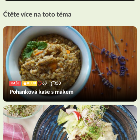
Čtěte více na toto téma
69
53
KAŠE
KLUB
Pohanková kaše s mákem