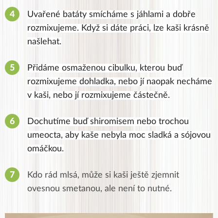
Uvařené batáty smícháme s jáhlami a dobře
rozmixujeme. Když si dáte práci, lze kaši krásně
našlehat.
Přidáme osmaženou cibulku, kterou buď
rozmixujeme dohladka, nebo jí naopak necháme
v kaši, nebo jí rozmixujeme částečně.
Dochutíme buď shiromisem nebo trochou
umeocta, aby kaše nebyla moc sladká a sójovou
omáčkou.
Kdo rád mlsá, může si kaši ještě zjemnit
ovesnou smetanou, ale není to nutné.