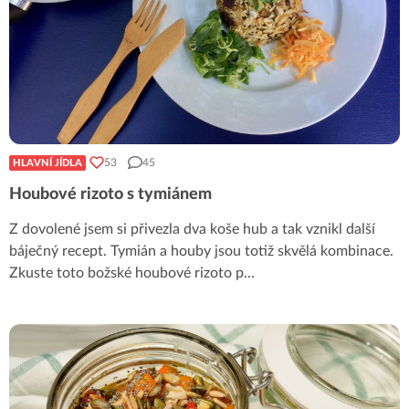
53
45
HLAVNÍ JÍDLA
Houbové rizoto s tymiánem
Z dovolené jsem si přivezla dva koše hub a tak vznikl další
báječný recept. Tymián a houby jsou totiž skvělá kombinace.
Zkuste toto božské houbové rizoto p
...