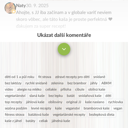
Naty
30. 9. 2025
Ahojte, s JJ iba začínam a v globale variť neviem
skoro vôbec, ale táto kaša je proste perfektná ❤️
ďakujem za super recept!
Ukázat další komentáře
Komentovat
děti od 1 a půl roku
fit strava
zdravé recepty pro děti
snídaně
bez laktózy
rychlé snídaně
zelenina
bez brambor
jáhly
ABKM
video
alergie na mléko
celiakie
příloha
cibule
obilná kaše
vegetariánství
slaná kaše
bez lepku
batát
snídaňová kaše
děti
top recepty
jáhlová kaše
obiloviny
original JJ
kaše naslano
rychlovka
sezóna podzim
levné recepty
kaše
veganství
bramborová kaše
vegan
fitness strava
batátová kaše
vegetariánské recepty
bezlepková dieta
kaše z jáhel
batáty
celiak
jáhelná kaše