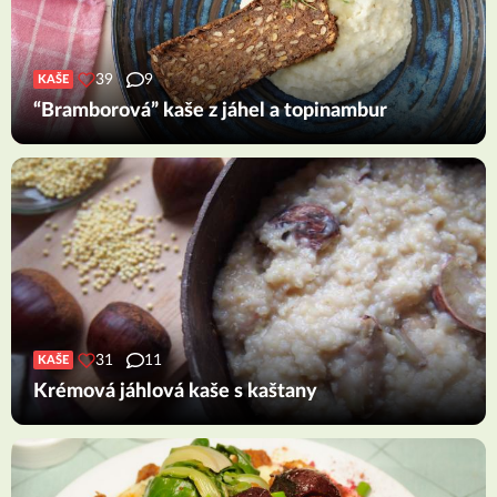
39
9
KAŠE
“Bramborová” kaše z jáhel a topinambur
31
11
KAŠE
Krémová jáhlová kaše s kaštany