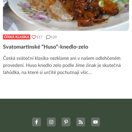
117
129
ČESKÁ KLASIKA
Svatomartinské “Huso”-knedlo-zelo
Česká sváteční klasika nezklame ani v našem odlehčeném
provedení. Huso knedlo zelo podle Jíme Jinak je skutečná
lahůdka, na které si určitě pochutnají všic
...