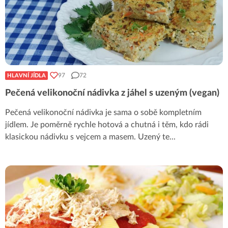
97
72
HLAVNÍ JÍDLA
Pečená velikonoční nádivka z jáhel s uzeným (vegan)
Pečená velikonoční nádivka je sama o sobě kompletním
jídlem. Je poměrně rychle hotová a chutná i těm, kdo rádi
klasickou nádivku s vejcem a masem. Uzený te
...