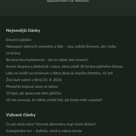
upozornění na vědomí.
Nejnovější články
Emoční zajídání
Nebezpečí zelených smoothie a šťáv – jsou nabité živinami, ale i riziky
Lví brána
Broskve bez kadeřavosti – jde to vůbec bez chemie?
Krevní skupina a jídelníček: mýtus, který přežil 30 let bez jediného důkazu
Léky mi snížili na minimum a štítná žláza se zlepšila (Martina, 41 let)
Živý kurz vaření v Brně 25. 8. 2026
Přestaňte bojovat samy se sebou
10 tipů, jak zpracovat letní jablíčka
Už vás unavuje, že někdo pořád řeší, jak byste měla vypadat?
Vybrané články
Co pít místo kávy? Kávové alternativy mají různé složení!
Svatojánská noc – bylinky, ohně a oslava života