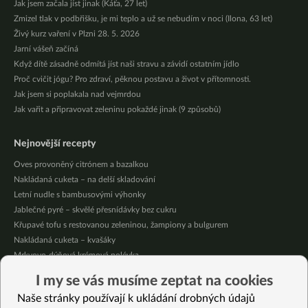
Jak jsem začala jíst jinak (Káťa, 27 let)
Zmizel tlak v podbřišku, je mi teplo a už se nebudím v noci (Ilona, 63 let)
Živý kurz vaření v Plzni 28. 5. 2026
Jarní vášeň začíná
Když dítě zásadně odmítá jíst naši stravu a závidí ostatním jídlo
Proč cvičit jógu? Pro zdraví, pěknou postavu a život v přítomnosti.
Jak jsem si poplakala nad vejmrdou
Jak vařit a připravovat zeleninu pokaždé jinak (9 způsobů)
Nejnovější recepty
Oves provoněný citrónem a bazalkou
Nakládaná cuketa – na delší skladování
Letní nudle s bambusovými výhonky
Jablečné pyré – skvělé přesnídávky bez cukru
Křupavé tofu s restovanou zeleninou, žampiony a bulgurem
Nakládaná cuketa – kvašáky
Mrkvovo-dýňová krémová polévka
Osvěžující kuskus
I my se vás musíme zeptat na cookies
Osvěžující čaj s citronovými bylinkami
Naše stránky používají k ukládání drobných údajů
Nepečený jablečný dort s rybízem