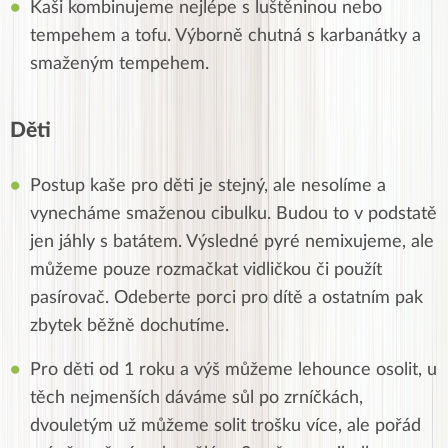
Kaši kombinujeme nejlépe s luštěninou nebo
tempehem a tofu. Výborně chutná s karbanátky a
smaženým tempehem.
Děti
Postup kaše pro děti je stejný, ale nesolíme a
vynecháme smaženou cibulku. Budou to v podstatě
jen jáhly s batátem. Výsledné pyré nemixujeme, ale
můžeme pouze rozmačkat vidličkou či použít
pasírovač. Odeberte porci pro dítě a ostatním pak
zbytek běžně dochutíme.
Pro děti od 1 roku a výš můžeme lehounce osolit, u
těch nejmenších dáváme sůl po zrníčkách,
dvouletým už můžeme solit trošku více, ale pořád