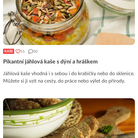
55
50
KAŠE
Pikantní jáhlová kaše s dýní a hráškem
Jáhlová kaše vhodná i s sebou i do krabičky nebo do sklenice.
Můžete si ji vzít na cesty, do práce nebo výlet do přírody.