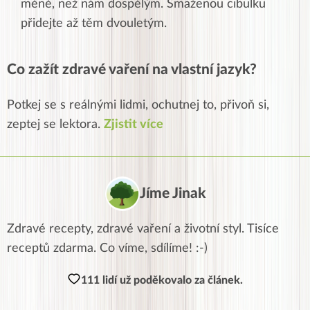
méně, než nám dospělým. Smaženou cibulku
přidejte až těm dvouletým.
Co zažít zdravé vaření na vlastní jazyk?
Potkej se s reálnými lidmi, ochutnej to, přivoň si,
zeptej se lektora.
Zjistit více
Jíme Jinak
Zdravé recepty, zdravé vaření a životní styl. Tisíce
receptů zdarma. Co víme, sdílíme! :-)
111 lidí už poděkovalo za článek.