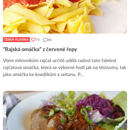
74
86
ČESKÁ KLASIKA
“Rajská omáčka” z červené řepy
Všem milovníkům rajčat určitě udělá radost tato falešná
rajčatová omáčka, která se výborně hodí jak na těstoviny, tak
jako omáčka ke knedlíkům a seitanu. P
...