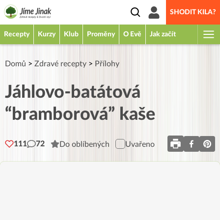
SHODIT KILA?
Recepty
Kurzy
Klub
Proměny
O Evě
Jak začít
Domů
>
Zdravé recepty
>
Přílohy
Jáhlovo-batátová
“bramborová” kaše
111
72
Do oblíbených
Uvařeno