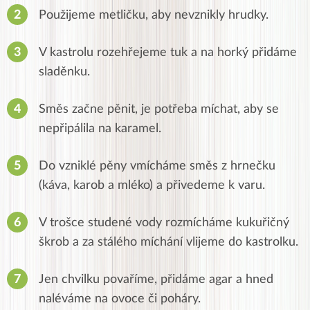
Použijeme metličku, aby nevznikly hrudky.
V kastrolu rozehřejeme tuk a na horký přidáme
sladěnku.
Směs začne pěnit, je potřeba míchat, aby se
nepřipálila na karamel.
Do vzniklé pěny vmícháme směs z hrnečku
(káva, karob a mléko) a přivedeme k varu.
V trošce studené vody rozmícháme kukuřičný
škrob a za stálého míchání vlijeme do kastrolku.
Jen chvilku povaříme, přidáme agar a hned
naléváme na ovoce či poháry.