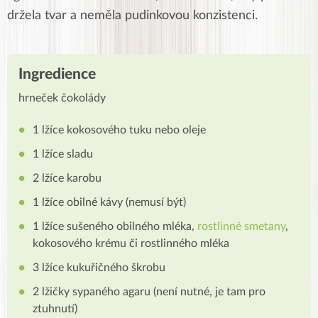
držela tvar a neměla pudinkovou konzistenci.
Ingredience
hrneček čokolády
1 lžíce kokosového tuku nebo oleje
1 lžíce sladu
2 lžíce karobu
1 lžíce obilné kávy (nemusí být)
1 lžíce sušeného obilného mléka,
rostlinné smetany
,
kokosového krému či rostlinného mléka
3 lžíce kukuřičného škrobu
2 lžičky sypaného agaru (není nutné, je tam pro
ztuhnutí)