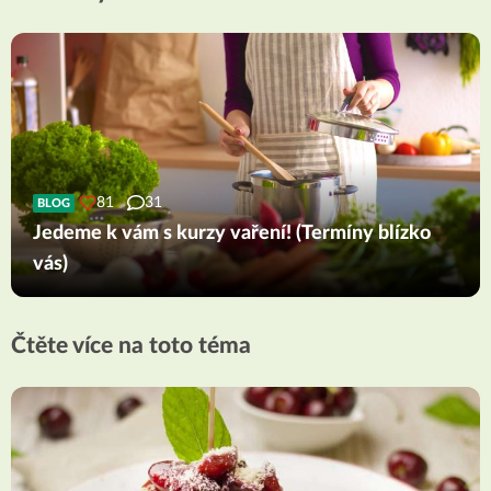
81
31
BLOG
Jedeme k vám s kurzy vaření! (Termíny blízko
vás)
Čtěte více na toto téma