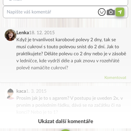
Lenka
18. 12. 2015
Když je trvanlivost karobové polevy 2 dny, tak se
musí cukroví s touto polevou sníst do 2 dní. Jak to
praktikujete? Děláte polevu co 2 dny nebo je v zásobě
v ledničce, kde vydrží déle a pak znovu v rozehřáté
polevě namáčíte cukroví?
Komentovat
kaca
1. 3. 2015
Prosím jak je to s agarem? V postupu je uveden 2x, v
prvním a posledním řádku, dává se na začátku či na
konci? Nebo je to 1?
Ukázat další komentáře
Komentovat