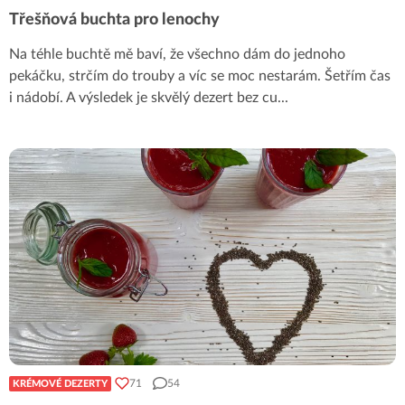
Třešňová buchta pro lenochy
Na téhle buchtě mě baví, že všechno dám do jednoho
pekáčku, strčím do trouby a víc se moc nestarám. Šetřím čas
i nádobí. A výsledek je skvělý dezert bez cu
...
71
54
KRÉMOVÉ DEZERTY