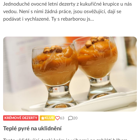
Jednoduché ovocné letní dezerty z kukuřičné krupice u nás
vedou. Není s nimi žádná práce, jsou osvěžující, dají se
podávat i vychlazené. Ty s rebarborou js
...
63
20
KRÉMOVÉ DEZERTY
KLUB
Teplé pyré na uklidnění