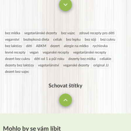
bez mléka
vegetariánské dezerty
bez vajec
zdravé recepty pro děti
veganství
bezlepková dieta
celiak
bez lepku
bez sóji
bez cukru
bez laktózy
děti
ABKM
dezert
alergie na mléko
rychlovka
levné recepty
vegan
veganské recepty
vegetariánské recepty
dezert bez cukru
děti od 1 a půl roku
dezerty bez mléka
celiakie
dezerty bez laktózy
vegetariánství
veganské dezerty
original JJ
dezert bez vajec
Schovat štítky
Mohlo by se vám líbit