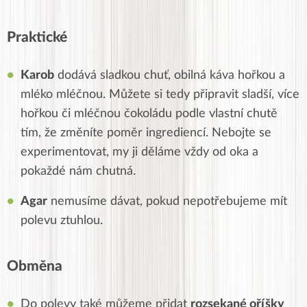
Praktické
Karob
dodává sladkou chuť, obilná káva hořkou a
mléko mléčnou. Můžete si tedy připravit sladší, více
hořkou či mléčnou čokoládu podle vlastní chutě
tím, že změníte poměr ingrediencí. Nebojte se
experimentovat, my ji děláme vždy od oka a
pokaždé nám chutná.
Agar
nemusíme dávat, pokud nepotřebujeme mít
polevu ztuhlou.
Obměna
Do polevy také můžeme přidat
rozsekané oříšky