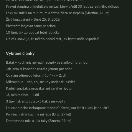
Broskve bez kadeřavosti – jde to vůbec bez chemie?
Krevní skupina a jídelníček: mýtus, který přežil 30 let bez jediného důkazu
Léky mi snížili na minimum a štítná žláza se zlepšila (Martina, 41 let)
Živý kurz vaření v Brně 25. 8. 2026
Přestaňte bojovat samy se sebou
10 tipů, jak zpracovat letní jablíčka
Už vás unavuje, že někdo pořád řeší, jak byste měla vypadat?
Vybrané články
Batát v kuchyni: nejlepší recepty ze sladkých brambor
Jak jsem si konečně uvařila jenom pro sebe
Co nám přinesou letošní úplňky – 2. díl
Mikrovlnka – vše, co jste kdy (ne)chtěli vědět
Raději smažák z mrazáku než čerstvé rizoto
Já, minimalista – II.díl
3 tipy, jak snížit vysoký tlak z nervozity
Loupané nebo neloupané mandle? Které jsou lepší a kdy je použít?
Po všech stránkách je mi lépe (Dita, 29 let)
Dermatitida mizí a kila taky (Žaneta, 39 let)