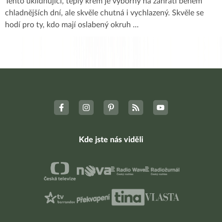
Tento uklidňující, teplý krém je výborný na zahřátí během
chladnějších dní, ale skvěle chutná i vychlazený. Skvěle se
hodí pro ty, kdo mají oslabený okruh
...
Kde jste nás viděli