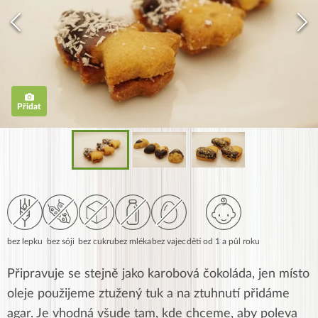
Přidat
bez lepku
bez sóji
bez cukru
bez mléka
bez vajec
děti od 1 a půl roku
Připravuje se stejně jako karobová čokoláda, jen místo
oleje použijeme ztužený tuk a na ztuhnutí přidáme
agar. Je vhodná všude tam, kde chceme, aby poleva