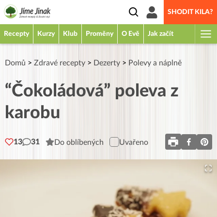
SHODIT KILA?
Recepty
Kurzy
Klub
Proměny
O Evě
Jak začít
Domů
>
Zdravé recepty
>
Dezerty
>
Polevy a náplně
“Čokoládová” poleva z
karobu
13
31
Do oblíbených
Uvařeno