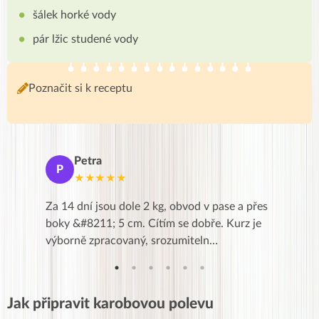
šálek horké vody
pár lžic studené vody
Poznačit si k receptu
Petra
Ma
P
M
★★★★★
★
k,
Za 14 dní jsou dole 2 kg, obvod v pase a přes
Dnes jse
znání pro
boky &#8211; 5 cm. Cítím se dobře. Kurz je
zapadlé p
…
výborně zpracovaný, srozumiteln…
od EVY. 
Jak připravit karobovou polevu