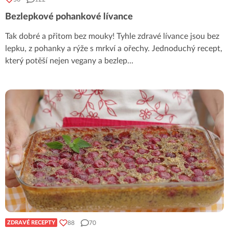
Bezlepkové pohankové lívance
Tak dobré a přitom bez mouky! Tyhle zdravé lívance jsou bez
lepku, z pohanky a rýže s mrkví a ořechy. Jednoduchý recept,
který potěší nejen vegany a bezlep
...
88
70
ZDRAVÉ RECEPTY