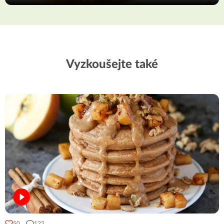
Vyzkoušejte také
50
122