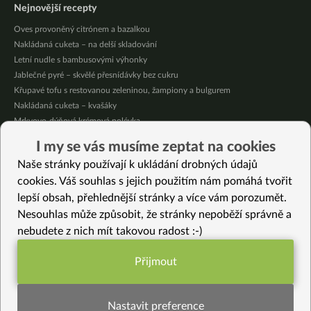
Nejnovější recepty
Oves provoněný citrónem a bazalkou
Nakládaná cuketa – na delší skladování
Letní nudle s bambusovými výhonky
Jablečné pyré – skvělé přesnídávky bez cukru
Křupavé tofu s restovanou zeleninou, žampiony a bulgurem
Nakládaná cuketa – kvašáky
Mrkvovo-dýňová krémová polévka
Osvěžující kuskus
I my se vás musíme zeptat na cookies
Osvěžující čaj s citronovými bylinkami
Naše stránky používají k ukládání drobných údajů
Nepečený jablečný dort s rybízem
cookies. Váš souhlas s jejich použitím nám pomáhá tvořit
lepší obsah, přehlednější stránky a více vám porozumět.
Vybrané recepty
Nesouhlas může způsobit, že stránky nepoběží správně a
Tzatziki
nebudete z nich mít takovou radost :-)
Květák na tamarindu
Zdravý cuketový perník: Sladký recept bez lepku
Přijmout
Zelená omeleta pečená
Funkční nastavení potřebujeme (vždy
Zdravý nanuk bez cukru
aktivní)
Pistáciové sušenky bezlepkové
Nastavit preference