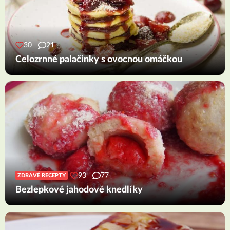
30
21
Celozrnné palačinky s ovocnou omáčkou
93
77
ZDRAVÉ RECEPTY
Bezlepkové jahodové knedlíky