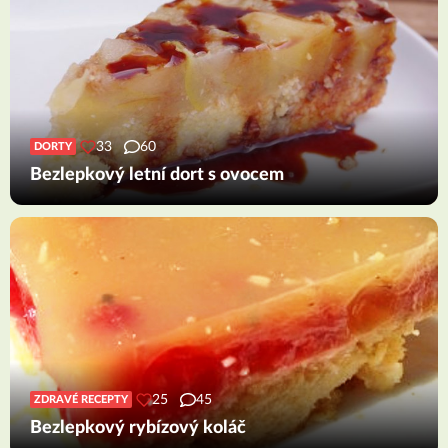
33
60
DORTY
Bezlepkový letní dort s ovocem
25
45
ZDRAVÉ RECEPTY
Bezlepkový rybízový koláč