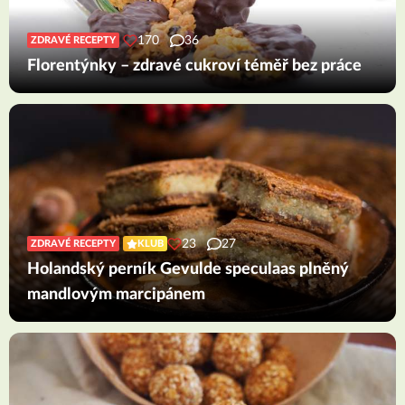
170
36
ZDRAVÉ RECEPTY
Florentýnky – zdravé cukroví téměř bez práce
23
27
ZDRAVÉ RECEPTY
KLUB
Holandský perník Gevulde speculaas plněný
mandlovým marcipánem