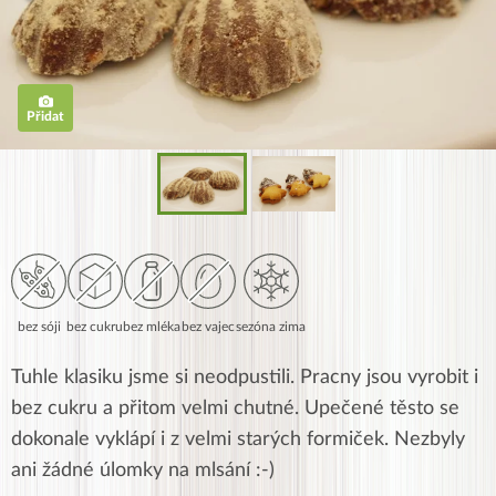
Přidat
bez sóji
bez cukru
bez mléka
bez vajec
sezóna zima
Tuhle klasiku jsme si neodpustili. Pracny jsou vyrobit i
bez cukru a přitom velmi chutné. Upečené těsto se
dokonale vyklápí i z velmi starých formiček. Nezbyly
ani žádné úlomky na mlsání :-)