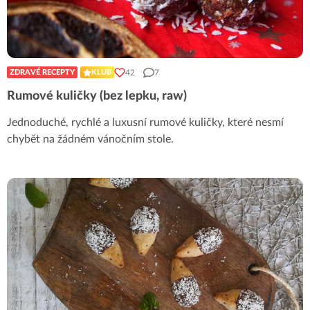
42
7
ZDRAVÉ RECEPTY
KLUB
Rumové kuličky (bez lepku, raw)
Jednoduché, rychlé a luxusní rumové kuličky, které nesmí
chybět na žádném vánočním stole.