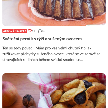
64
82
ZDRAVÉ RECEPTY
Sváteční perník s rýží a sušeným ovocem
Ten se tedy povedl! Mám pro vás velmi chutný tip jak
zužitkovat přebytky sušeného ovoce, které se ve zdravě se
stravujících rodinách během svátků snadno se
...