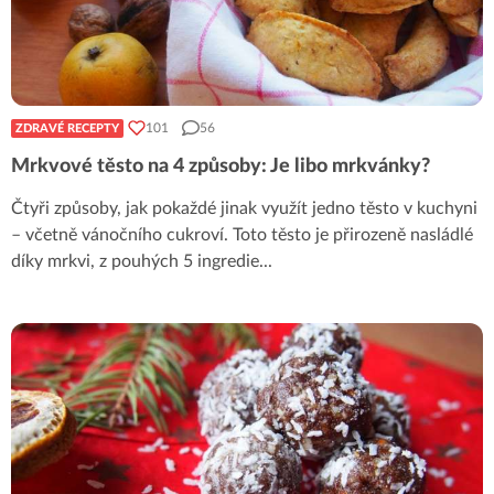
101
56
ZDRAVÉ RECEPTY
Mrkvové těsto na 4 způsoby: Je libo mrkvánky?
Čtyři způsoby, jak pokaždé jinak využít jedno těsto v kuchyni
– včetně vánočního cukroví. Toto těsto je přirozeně nasládlé
díky mrkvi, z pouhých 5 ingredie
...