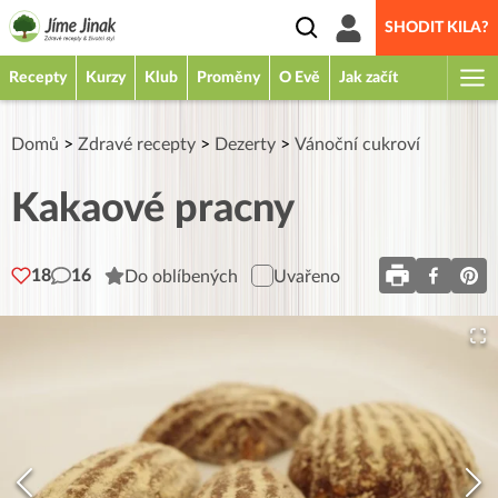
SHODIT KILA?
Recepty
Kurzy
Klub
Proměny
O Evě
Jak začít
Domů
>
Zdravé recepty
>
Dezerty
>
Vánoční cukroví
Kakaové pracny
18
16
Do oblíbených
Uvařeno