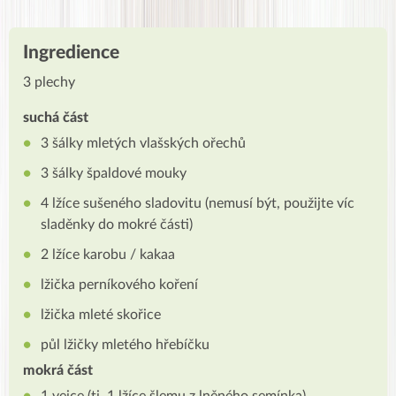
Ingredience
3 plechy
suchá část
3 šálky mletých vlašských ořechů
3 šálky špaldové mouky
4 lžíce sušeného sladovitu (nemusí být, použijte víc
sladěnky do mokré části)
2 lžíce karobu / kakaa
lžička perníkového koření
lžička mleté skořice
půl lžičky mletého hřebíčku
mokrá část