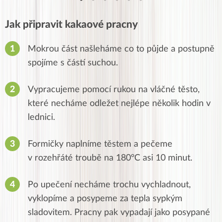
Jak připravit kakaové pracny
Mokrou část našleháme co to půjde a postupně
spojíme s částí suchou.
Vypracujeme pomocí rukou na vláčné těsto,
které necháme odležet nejlépe několik hodin v
lednici.
Formičky naplníme těstem a pečeme
v rozehřáté troubě na 180°C asi 10 minut.
Po upečení necháme trochu vychladnout,
vyklopíme a posypeme za tepla sypkým
sladovitem. Pracny pak vypadají jako posypané