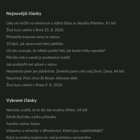
Nejnovější články
Léky mi snížili na minimum a štítná žláza se zlepšila (Martina, 41 let)
Živý kurz vaření v Brně 25. 8. 2026
Přestaňte bojovat samy se sebou
10 tipů, jak zpracovat letní jablíčka
Už vás unavuje, že někdo pořád řeší, jak byste měla vypadat?
Pět kilo mít a nemít je podstatný rozdíl!
Jak podpořit své zdraví v srpnu
Nezměnila jsem jen jídelníček. Změnila jsem celý svůj život. (Jana, 46 let)
Neumírej: Proč chce žít Bryan Johnson déle
Živý kurz vaření v Praze 9. 8. 2026
Vybrané články
Nemůžu uvěřit, že to šlo tak snadno (Petra, 34 let)
Zánět žlučníku a jeho příznaky
Fandím svému klubu
Vitamíny a minerály v těhotenství. Které jsou nejdůležitější?
Když se změny bojíme víc než problému samotného