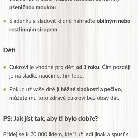
pšeničnou moukou
.
Sladěnku a sladovit klidně nahraďte
obilným nebo
rostlinným sirupem
.
Děti
Cukroví je vhodné pro děti
od 1 roku
. Čím později
je na sladké naučíme, tím lépe.
Pokud už vaše dítě jí
běžné sladkosti a pečivo
,
můžete mu toto zdravé cukroví bez obav dát.
PS: Jak jíst tak, aby ti bylo dobře?
Přidej se k 20 000 lidem, kteří už jedí jinak a spusť si