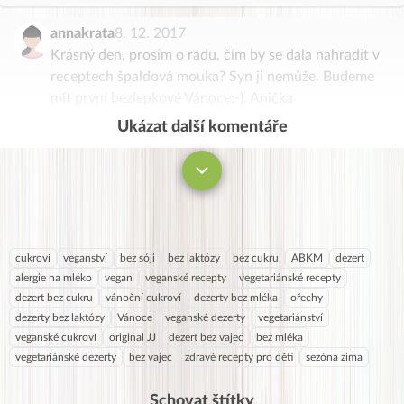
annakrata
8. 12. 2017
Krásný den, prosím o radu, čím by se dala nahradit v
receptech špaldová mouka? Syn ji nemůže. Budeme
mít první bezlepkové Vánoce:-). Anička
Ukázat další komentáře
Komentovat
cukroví
veganství
bez sóji
bez laktózy
bez cukru
ABKM
dezert
alergie na mléko
vegan
veganské recepty
vegetariánské recepty
dezert bez cukru
vánoční cukroví
dezerty bez mléka
ořechy
dezerty bez laktózy
Vánoce
veganské dezerty
vegetariánství
veganské cukroví
original JJ
dezert bez vajec
bez mléka
vegetariánské dezerty
bez vajec
zdravé recepty pro děti
sezóna zima
Schovat štítky