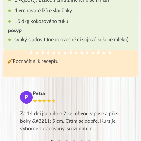
1 vejce (tj. 1 lžíce šlemu z lněného semínka)
4 vrchovaté lžíce sladěnky
15 dkg kokosového tuku
posyp
sypký sladovit (nebo ovesné či sojové sušené mléko)
Poznačit si k receptu
Petra
Ma
P
M
★★★★★
★
k,
Za 14 dní jsou dole 2 kg, obvod v pase a přes
Dnes jse
znání pro
boky &#8211; 5 cm. Cítím se dobře. Kurz je
zapadlé p
…
výborně zpracovaný, srozumiteln…
od EVY. 