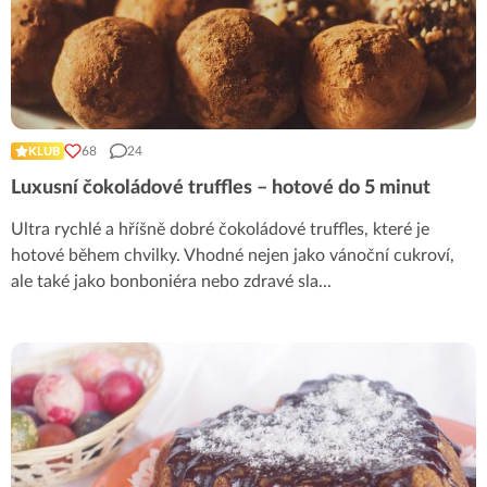
68
24
KLUB
Luxusní čokoládové truffles – hotové do 5 minut
Ultra rychlé a hříšně dobré čokoládové truffles, které je
hotové během chvilky. Vhodné nejen jako vánoční cukroví,
ale také jako bonboniéra nebo zdravé sla
...