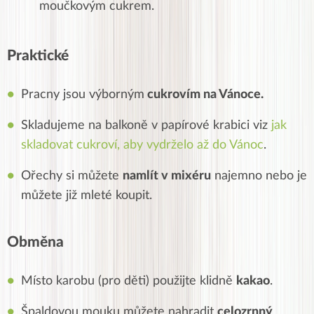
moučkovým cukrem.
Praktické
Pracny jsou výborným
cukrovím na Vánoce.
Skladujeme na balkoně v papírové krabici viz
jak
skladovat cukroví, aby vydrželo až do Vánoc
.
Ořechy si můžete
namlít v mixéru
najemno nebo je
můžete již mleté koupit.
Obměna
Místo karobu (pro děti) použijte klidně
kakao
.
Špaldovou mouku můžete nahradit
celozrnný