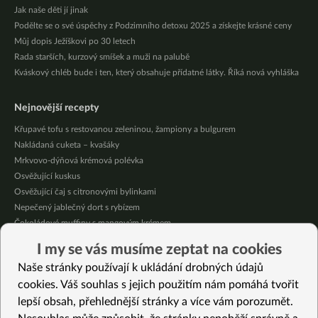
Jak naše děti jí jinak
Podělte se o své úspěchy z Podzimního detoxu 2025 a získejte krásné ceny
Můj dopis Ježíškovi po 30 letech
Rada starších, kurzový smíšek a muži na palubě
Kváskový chléb bude i ten, který obsahuje přídatné látky. Říká nová vyhláška
Nejnovější recepty
Křupavé tofu s restovanou zeleninou, žampiony a bulgurem
Nakládaná cuketa – kvašáky
Mrkvovo-dýňová krémová polévka
Osvěžující kuskus
Osvěžující čaj s citronovými bylinkami
Nepečený jablečný dort s rybízem
Čokoládové muffiny s mangovým krémem
Meruňky a jablka v citrónovém želé
I my se vás musíme zeptat na cookies
Krémová zeleninová polévka s koprem a vločkami
Naše stránky používají k ukládání drobných údajů
Celozrnná rýže basmati se zeleninou
cookies. Váš souhlas s jejich použitím nám pomáhá tvořit
lepší obsah, přehlednější stránky a více vám porozumět.
Vybrané recepty