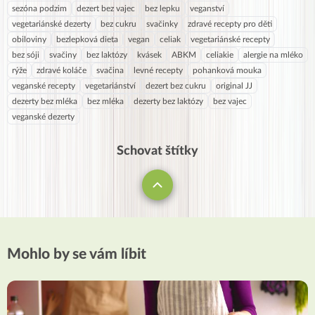
sezóna podzim
dezert bez vajec
bez lepku
veganství
vegetariánské dezerty
bez cukru
svačinky
zdravé recepty pro děti
obiloviny
bezlepková dieta
vegan
celiak
vegetariánské recepty
bez sóji
svačiny
bez laktózy
kvásek
ABKM
celiakie
alergie na mléko
rýže
zdravé koláče
svačina
levné recepty
pohanková mouka
veganské recepty
vegetariánství
dezert bez cukru
original JJ
dezerty bez mléka
bez mléka
dezerty bez laktózy
bez vajec
veganské dezerty
Schovat štítky
Mohlo by se vám líbit