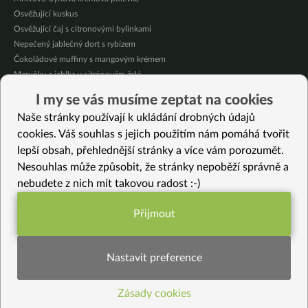
Osvěžující kuskus
Osvěžující čaj s citronovými bylinkami
Nepečený jablečný dort s rybízem
Čokoládové muffiny s mangovým krémem
Meruňky a jablka v citrónovém želé
Krémová zeleninová polévka s koprem a vločkami
I my se vás musíme zeptat na cookies
Celozrnná rýže basmati se zeleninou
Naše stránky používají k ukládání drobných údajů
Citrónové muffiny s borůvkovým krémem
cookies. Váš souhlas s jejich použitím nám pomáhá tvořit
lepší obsah, přehlednější stránky a více vám porozumět.
Vybrané recepty
Nesouhlas může způsobit, že stránky nepoběží správně a
Křupavá rýže
nebudete z nich mít takovou radost :-)
Jáhly s pohankou
Sladký amasaké nápoj – rychlé mléko
Přijmout
Zapékané cukety
Funkční nastavení potřebujeme (vždy
Naložené sedmikrásky
aktivní)
Tofu Katsu Curry
Nastavit preference
Lámané krekry
Indické Casserole s mungem
Zásady cookies
Statistiky pro lepší obsah
Gratinovaný batát