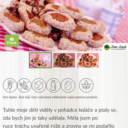
Přidat
bez lepku
bez sóji
bez cukru
bez mléka
bez vajec
sezóna podzim
Tuhle moje děti viděly v pohádce koláče a ptaly se,
zda bych jim je taky udělala. Měla jsem po
ruce trochu uvařené rýže a zrovna se mi podařilo