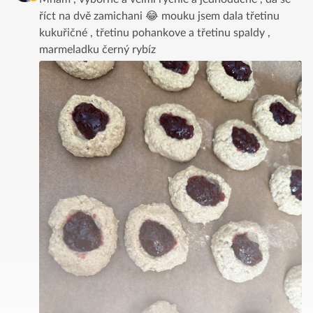
říct na dvě zamichani 😂 mouku jsem dala třetinu
kukuřičné , třetinu pohankove a třetinu spaldy ,
marmeladku černý rybíz