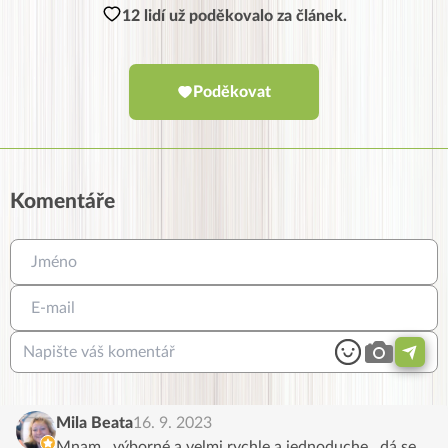
12 lidí už poděkovalo za článek.
Poděkovat
Komentáře
Mila Beata
16. 9. 2023
Mnam , výborné a velmi rychle a jednoduche , dá se