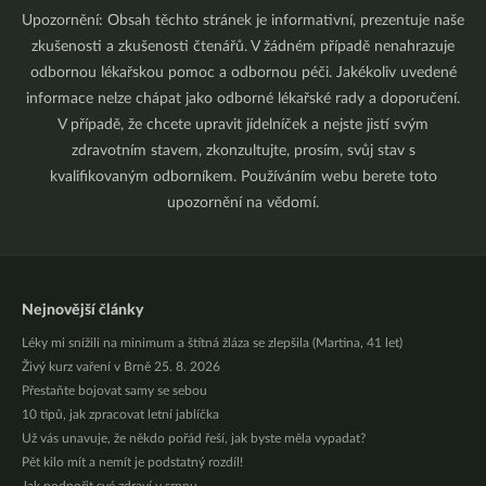
Upozornění: Obsah těchto stránek je informativní, prezentuje naše
zkušenosti a zkušenosti čtenářů. V žádném případě nenahrazuje
odbornou lékařskou pomoc a odbornou péči. Jakékoliv uvedené
informace nelze chápat jako odborné lékařské rady a doporučení.
V případě, že chcete upravit jídelníček a nejste jistí svým
zdravotním stavem, zkonzultujte, prosím, svůj stav s
kvalifikovaným odborníkem. Používáním webu berete toto
upozornění na vědomí.
Nejnovější články
Léky mi snížili na minimum a štítná žláza se zlepšila (Martina, 41 let)
Živý kurz vaření v Brně 25. 8. 2026
Přestaňte bojovat samy se sebou
10 tipů, jak zpracovat letní jablíčka
Už vás unavuje, že někdo pořád řeší, jak byste měla vypadat?
Pět kilo mít a nemít je podstatný rozdíl!