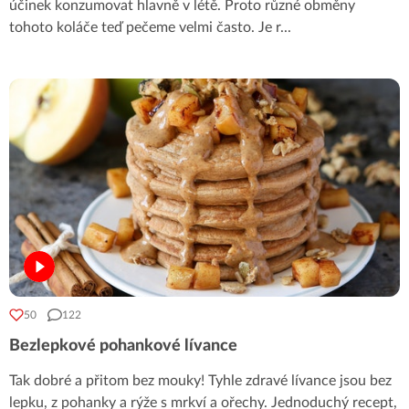
účinek konzumovat hlavně v létě. Proto různé obměny
tohoto koláče teď pečeme velmi často. Je r
...
50
122
Bezlepkové pohankové lívance
Tak dobré a přitom bez mouky! Tyhle zdravé lívance jsou bez
lepku, z pohanky a rýže s mrkví a ořechy. Jednoduchý recept,