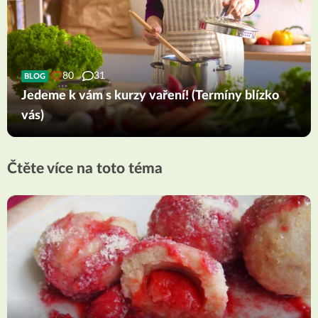
80
31
BLOG
Jedeme k vám s kurzy vaření! (Termíny blízko
vás)
Čtěte více na toto téma