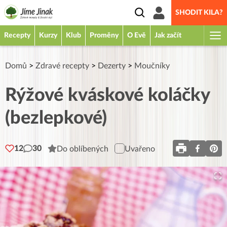
SHODIT KILA?
Recepty
Kurzy
Klub
Proměny
O Evě
Jak začít
Domů
>
Zdravé recepty
>
Dezerty
>
Moučníky
Rýžové kváskové koláčky
(bezlepkové)
12
30
Do oblíbených
Uvařeno