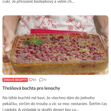
cukr. Je přirozeně bezlepkový a velmi ch
...
88
70
ZDRAVÉ RECEPTY
Třešňová buchta pro lenochy
Na téhle buchtě mě baví, že všechno dám do jednoho
pekáčku, strčím do trouby a víc se moc nestarám. Šetřím čas
i nádobí. A výsledek je skvělý dezert bez cu
...