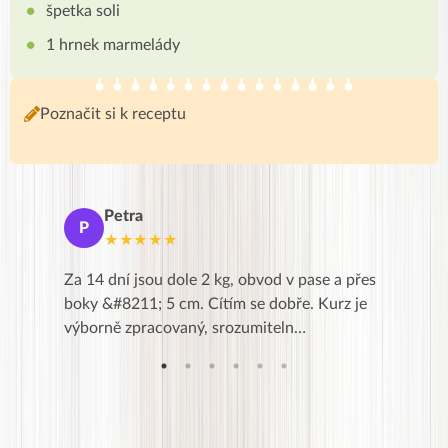
špetka soli
1 hrnek marmelády
Poznačit si k receptu
Petra
Ma
P
M
★★★★★
★
k,
Za 14 dní jsou dole 2 kg, obvod v pase a přes
Dnes jse
znání pro
boky &#8211; 5 cm. Cítím se dobře. Kurz je
zapadlé p
…
výborně zpracovaný, srozumiteln…
od EVY. 