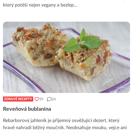
který potěší nejen vegany a bezlep
...
39
24
ZDRAVÉ RECEPTY
Reveňová bublanina
Rebarborový jahleník je příjemný osvěžující dezert, který
hravě nahradí běžný moučník. Neobsahuje mouku, vejce ani