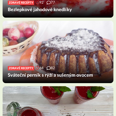
92
77
ZDRAVÉ RECEPTY
Bezlepkové jahodové knedlíky
64
82
ZDRAVÉ RECEPTY
Sváteční perník s rýží a sušeným ovocem