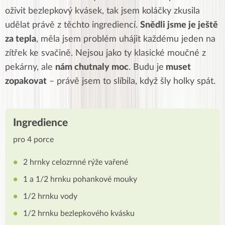
oživit bezlepkový kvásek, tak jsem koláčky zkusila
udělat právě z těchto ingrediencí.
Snědli jsme je ještě
za tepla
, měla jsem problém uhájit každému jeden na
zítřek ke svačině. Nejsou jako ty klasické moučné z
pekárny, ale
nám chutnaly moc
. Budu je
muset
zopakovat
– právě jsem to slíbila, když šly holky spát.
Ingredience
pro 4 porce
2 hrnky celozrnné rýže vařené
1 a 1/2 hrnku pohankové mouky
1/2 hrnku vody
1/2 hrnku bezlepkového kvásku