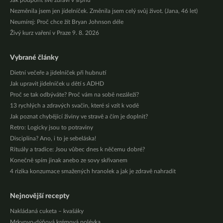
Jak podpořit své zdraví v srpnu
Nezměnila jsem jen jídelníček. Změnila jsem celý svůj život. (Jana, 46 let)
Neumírej: Proč chce žít Bryan Johnson déle
Živý kurz vaření v Praze 9. 8. 2026
Vybrané články
Dietní večeře a jídelníček při hubnutí
Jak upravit jídelníček u dětí s ADHD
Proč se tak odbýváte? Proč vám na sobě nezáleží?
13 rychlých a zdravých svačin, které si vzít k vodě
Jak poznat chybějící živiny ve stravě a čím je doplnit?
Retro: Logicky jsou to potraviny
Disciplína? Ano, i to je sebeláska!
Rituály a tradice: Jsou vůbec dnes k něčemu dobré?
Konečně spím jinak anebo ze sovy skřivanem
4 rizika konzumace smažených hranolek a jak je zdravě nahradit
Nejnovější recepty
Nakládaná cuketa – kvašáky
Mrkvovo-dýňová krémová polévka