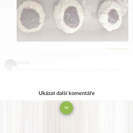
Komentovat
windiq
15. 9. 2019
Marmeladu som nemala, dala som rozvarene susene
slivky zmiesane s makom, navrch cele mandle…
moravske kolace rulezzzz ; )))
Ukázat další komentáře
Komentovat