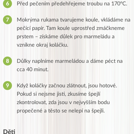
Před pečením předehřejeme troubu na 170°C.
Mokrýma rukama tvarujeme koule, vkládáme na
pečící papír. Tam koule uprostřed zmáčkneme
prstem – získáme důlek pro marmeládu a
vznikne okraj koláčku.
Důlky naplníme marmeládou a dáme péct na
cca 40 minut.
Když koláčky začnou zlátnout, jsou hotové.
Pokud si nejsme jisti, zkusíme špejlí
zkontrolovat, zda jsou v nejvyšším bodu
propečené a těsto se nelepí na špejli.
Děti