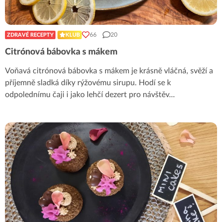
66
20
ZDRAVÉ RECEPTY
KLUB
Citrónová bábovka s mákem
Voňavá citrónová bábovka s mákem je krásně vláčná, svěží a
příjemně sladká díky rýžovému sirupu. Hodí se k
odpolednímu čaji i jako lehčí dezert pro návštěv
...