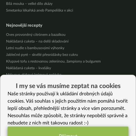
Bílá mouka – velké dílo zkázy
Smetanka lékařská aneb Pampeliška v akci
Nejnovější recepty
Oves provoněný citrónem a bazalkou
Nakládaná cuketa – na delší skladování
Letní nudle s bambusovými výhonky
Jablečné pyré – skvělé přesnídávky bez cukru
Křupavé tofu s restovanou zeleninou, žampiony a bulgurem
Nakládaná cuketa – kvašáky
Mrkvovo-dýňová krémová polévka
Osvěžující kuskus
I my se vás musíme zeptat na cookies
Osvěžující čaj s citronovými bylinkami
Naše stránky používají k ukládání drobných údajů
Nepečený jablečný dort s rybízem
cookies. Váš souhlas s jejich použitím nám pomáhá tvořit
lepší obsah, přehlednější stránky a více vám porozumět.
Vybrané recepty
Nesouhlas může způsobit, že stránky nepoběží správně a
Krkonošský houbovec jinak: tradiční recept zdravě
nebudete z nich mít takovou radost :-)
Pikantní cuketéza
Jednoduchý knedlík z kukuřičné krupice (polenty)