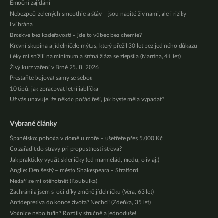
Emoční zajídání
Nebezpečí zelených smoothie a šťáv – jsou nabité živinami, ale i riziky
Lví brána
Broskve bez kadeřavosti – jde to vůbec bez chemie?
Krevní skupina a jídelníček: mýtus, který přežil 30 let bez jediného důkazu
Léky mi snížili na minimum a štítná žláza se zlepšila (Martina, 41 let)
Živý kurz vaření v Brně 25. 8. 2026
Přestaňte bojovat samy se sebou
10 tipů, jak zpracovat letní jablíčka
Už vás unavuje, že někdo pořád řeší, jak byste měla vypadat?
Vybrané články
Španělsko: pohoda v domě u moře – ušetřete přes 5.000 Kč
Co zařadit do stravy při propustnosti střeva?
Jak prakticky využít skleničky (od marmelád, medu, oliv aj.)
Anglie: Den šestý – město Shakespeara – Stratford
Nedaří se mi otěhotnět (Koubulka)
Zachránila jsem si oči díky změně jídelníčku (Věra, 63 let)
Antidepresiva do konce života? Nechci! (Zdeňka, 35 let)
Vodnice nebo tuřín? Rozdíly stručně a jednoduše!