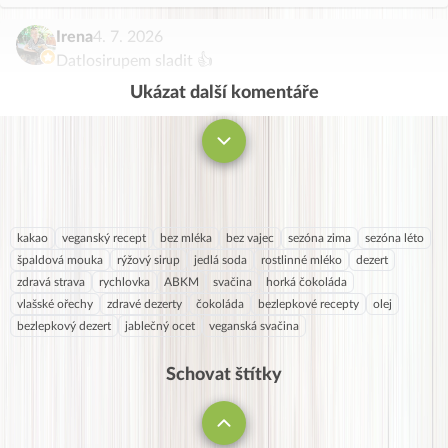
Irena
4. 7. 2026
Datlosirupem sladit 👍
Ukázat další komentáře
Komentovat
kakao
veganský recept
bez mléka
bez vajec
sezóna zima
sezóna léto
špaldová mouka
rýžový sirup
jedlá soda
rostlinné mléko
dezert
zdravá strava
rychlovka
ABKM
svačina
horká čokoláda
vlašské ořechy
zdravé dezerty
čokoláda
bezlepkové recepty
olej
bezlepkový dezert
jablečný ocet
veganská svačina
Schovat štítky