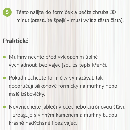
Těsto nalijte do formiček a pečte zhruba 30
minut (otestujte špejlí – musí vyjít z těsta čistá).
Praktické
Muffiny nechte před vyklopením úplně
vychladnout, bez vajec jsou za tepla křehčí.
Pokud nechcete formičky vymazávat, tak
doporučuji silikonové formičky na muffiny nebo
malé bábovičky.
Nevynechejte jablečný ocet nebo citrónovou šťávu
– zreaguje s vinným kamenem a muffiny budou
krásně nadýchané i bez vajec.