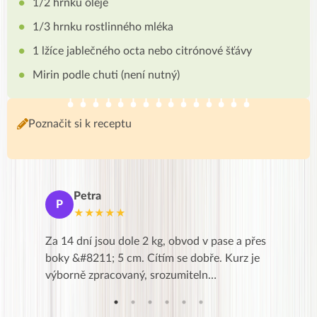
1/2 hrnku oleje
1/3 hrnku rostlinného mléka
1 lžíce jablečného octa nebo citrónové šťávy
Mirin podle chuti (není nutný)
Poznačit si k receptu
Petra
Ma
P
M
★★★★★
★
k,
Za 14 dní jsou dole 2 kg, obvod v pase a přes
Dnes jse
znání pro
boky &#8211; 5 cm. Cítím se dobře. Kurz je
zapadlé p
…
výborně zpracovaný, srozumiteln…
od EVY. 