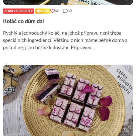
40
32
ZDRAVÉ RECEPTY
KLUB
Koláč co dům dal
Rychlý a jednoduchý koláč, na jehož přípravu není třeba
speciálních ingrediencí. Většinu z nich máme běžně doma a
pokud ne, jsou běžně k dostání. Připraven
...