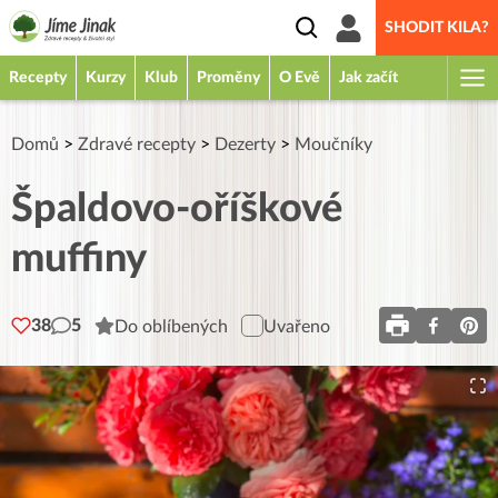
SHODIT KILA?
Recepty
Kurzy
Klub
Proměny
O Evě
Jak začít
Domů
>
Zdravé recepty
>
Dezerty
>
Moučníky
Špaldovo-oříškové
muffiny
38
5
Do oblíbených
Uvařeno