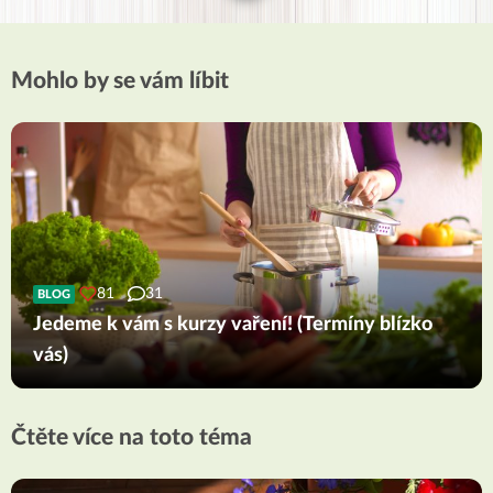
Mohlo by se vám líbit
81
31
BLOG
Jedeme k vám s kurzy vaření! (Termíny blízko
vás)
Čtěte více na toto téma