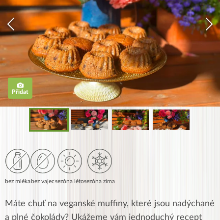
Přidat
bez mléka
bez vajec
sezóna léto
sezóna zima
Máte chuť na veganské muffiny, které jsou nadýchané
a plné čokolády? Ukážeme vám jednoduchý recept