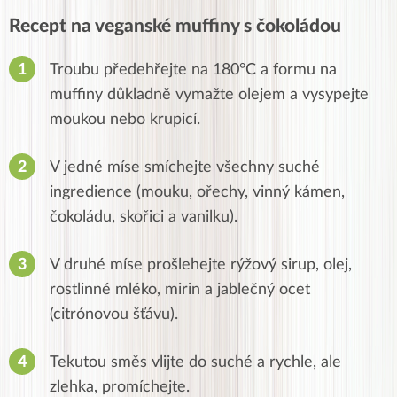
Recept na veganské muffiny s čokoládou
Troubu předehřejte na 180°C a formu na
muffiny důkladně vymažte olejem a vysypejte
moukou nebo krupicí.
V jedné míse smíchejte všechny suché
ingredience (mouku, ořechy, vinný kámen,
čokoládu, skořici a vanilku).
V druhé míse prošlehejte rýžový sirup, olej,
rostlinné mléko, mirin a jablečný ocet
(citrónovou šťávu).
Tekutou směs vlijte do suché a rychle, ale
zlehka, promíchejte.