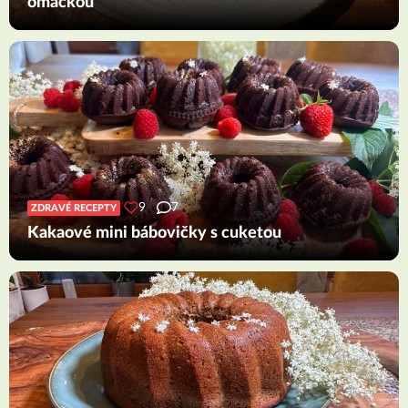
omáčkou
9
7
ZDRAVÉ RECEPTY
Kakaové mini bábovičky s cuketou