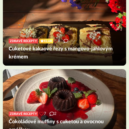
8
ZDRAVÉ RECEPTY
KLUB
Cuketové kakaové řezy s mangovo-jáhlovým
krémem
7
2
ZDRAVÉ RECEPTY
Čokoládové muffiny s cuketou a ovocnou