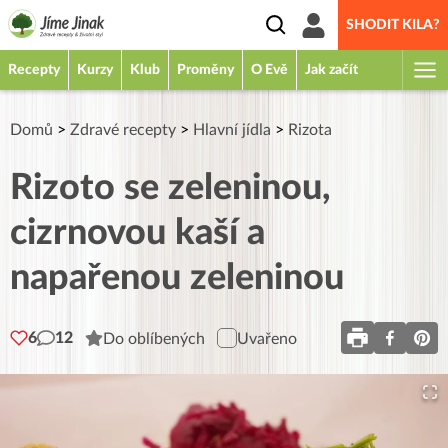
SHODIT KILA?
Recepty
Kurzy
Klub
Proměny
O Evě
Jak začít
Domů
>
Zdravé recepty
>
Hlavní jídla
>
Rizota
Rizoto se zeleninou,
cizrnovou kaší a
napařenou zeleninou
6
12
Do oblíbených
Uvařeno