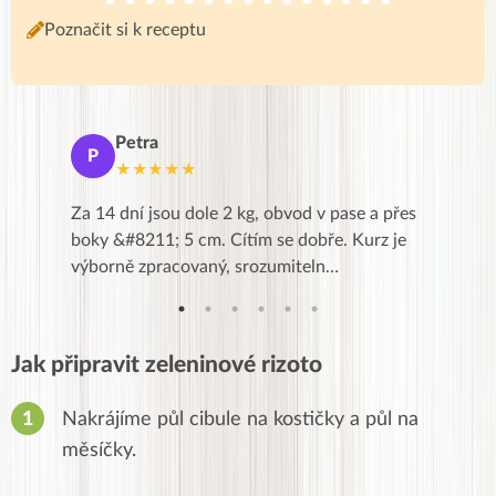
Poznačit si k receptu
Petra
Ma
P
M
★★★★★
★
k,
Za 14 dní jsou dole 2 kg, obvod v pase a přes
Dnes jse
znání pro
boky &#8211; 5 cm. Cítím se dobře. Kurz je
zapadlé p
…
výborně zpracovaný, srozumiteln…
od EVY. 
Jak připravit zeleninové rizoto
Nakrájíme půl cibule na kostičky a půl na
měsíčky.