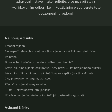
zdravotním stavem, zkonzultujte, prosím, svůj stav s
kvalifikovaným odborníkem. Používáním webu berete toto
upozornění na vědomí.
Nejnovější články
Emoční zajídání
Nebezpečí zelených smoothie a šťáv – jsou nabité živinami, ale i riziky
Lví brána
Broskve bez kadeřavosti – jde to vůbec bez chemie?
Krevní skupina a jídelníček: mýtus, který přežil 30 let bez jediného důkazu
Léky mi snížili na minimum a štítná žláza se zlepšila (Martina, 41 let)
Živý kurz vaření v Brně 25. 8. 2026
Přestaňte bojovat samy se sebou
10 tipů, jak zpracovat letní jablíčka
Už vás unavuje, že někdo pořád řeší, jak byste měla vypadat?
Vybrané články