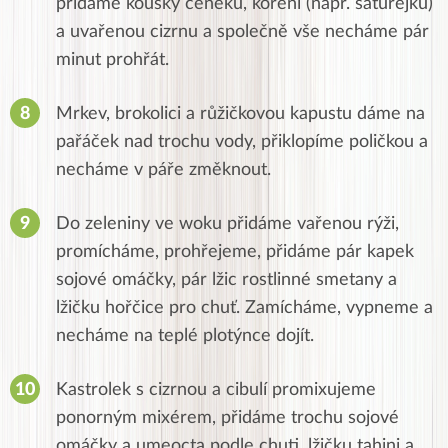
přidáme kousky čeneku, koření (např. saturejku)
a uvařenou cizrnu a společně vše necháme pár
minut prohřát.
Mrkev, brokolici a růžičkovou kapustu dáme na
pařáček nad trochu vody, přiklopíme poličkou a
necháme v páře změknout.
Do zeleniny ve woku přidáme vařenou rýži,
promícháme, prohřejeme, přidáme pár kapek
sojové omáčky, pár lžic rostlinné smetany a
lžičku hořčice pro chuť. Zamícháme, vypneme a
necháme na teplé plotýnce dojít.
Kastrolek s cizrnou a cibulí promixujeme
ponorným mixérem, přidáme trochu sojové
omáčky a umeocta podle chuti, lžičku tahini a