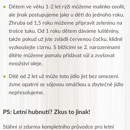
Dětem ve věku 1-2 let rýži můžeme malinko osolit,
ale jinak postupujeme jako u dětí do jednoho roku.
Zhruba od 1,5 roku můžeme připravit zeleninu na
trošce tuku. Od 1 roku dětem dáváme luštěniny,
takže pokud už jste zvládli červenou čočku, klidně
vyzkoušejte cizrnu. S blížícími se 2. narozeninami
dítěte můžeme pomalu přidávat sůl a zvyšovat
množství oleje.
Dítě od 2 let už může toto jídlo jíst bez omezení.
Jsme opatrní se sójovou omáčkou a zbytečně jídlo
nepřesolujeme.
PS: Letní hubnutí? Zkus to jinak!
Stáhni si zdarma kompletního průvodce pro letní