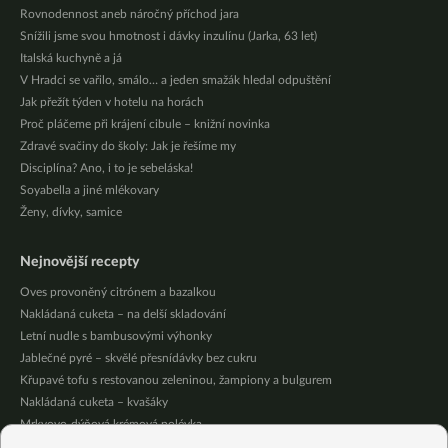
Rovnodennost aneb náročný příchod jara
Snížili jsme svou hmotnost i dávky inzulínu (Jarka, 63 let)
Italská kuchyně a já
V Hradci se vařilo, smálo… a jeden smažák hledal odpuštění
Jak přežít týden v hotelu na horách
Proč pláčeme při krájení cibule – knižní novinka
Zdravé svačiny do školy: Jak je řešíme my
Disciplína? Ano, i to je sebeláska!
Soyabella a jiné mlékovary
Ženy, dívky, samice
Nejnovější recepty
Oves provoněný citrónem a bazalkou
Nakládaná cuketa – na delší skladování
Letní nudle s bambusovými výhonky
Jablečné pyré – skvělé přesnídávky bez cukru
Křupavé tofu s restovanou zeleninou, žampiony a bulgurem
Nakládaná cuketa – kvašáky
Mrkvovo-dýňová krémová polévka
Osvěžující kuskus