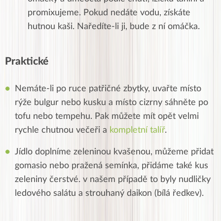
promixujeme. Pokud nedáte vodu, získáte
hutnou kaši. Naředíte-li ji, bude z ní omáčka.
Praktické
Nemáte-li po ruce patřičné zbytky, uvařte místo
rýže bulgur nebo kusku a místo cizrny sáhněte po
tofu nebo tempehu. Pak můžete mít opět velmi
rychle chutnou večeři a
kompletní talíř
.
Jídlo doplníme zeleninou kvašenou, můžeme přidat
gomasio nebo pražená semínka, přidáme také kus
zeleniny čerstvé. v našem případě to byly nudličky
ledového salátu a strouhaný daikon (bílá ředkev).