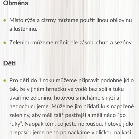
Obměna
Místo rýže a cizrny můžeme použít jinou obilovinu
a luštěninu.
Zeleninu můžeme měnit dle zásob, chuti a sezóny.
Děti
Pro děti do 1 roku můžeme připravit podobné jídlo
tak, že v jiném hrnečku ve vodě bez soli a tuku
uvaříme zeleninu, hotovou smícháme s rýží a
nedochucujeme. Můžeme jim přidati kus napařené
zeleniny, aby měli talíř pestřejší a měli něco “do
ruky”. Naopak těm, co ještě nekoušou, hotové jídlo
přepasírujeme nebo pomačkáme vidličkou na kaši.