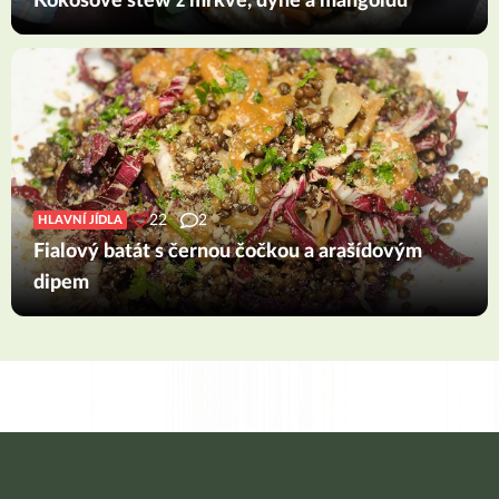
Kokosové stew z mrkve, dýně a mangoldu
22
2
HLAVNÍ JÍDLA
Fialový batát s černou čočkou a arašídovým
dipem