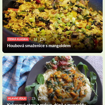
12
3
ČESKÁ KLASIKA
Houbová smaženice s mangoldem
23
19
HLAVNÍ JÍDLA