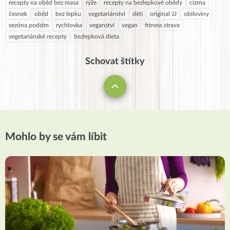
recepty na oběd bez masa
rýže
recepty na bezlepkové obědy
cizrna
česnek
oběd
bez lepku
vegetariánství
děti
original JJ
obiloviny
sezóna podzim
rychlovka
veganství
vegan
fitness strava
vegetariánské recepty
bezlepková dieta
Schovat štítky
Mohlo by se vám líbit