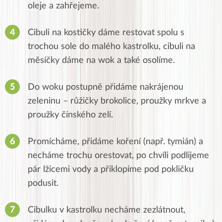
oleje a zahřejeme.
Cibuli na kostičky dáme restovat spolu s
trochou sole do malého kastrolku, cibuli na
měsíčky dáme na wok a také osolíme.
Do woku postupně přidáme nakrájenou
zeleninu – růžičky brokolice, proužky mrkve a
proužky čínského zelí.
Promícháme, přidáme koření (např. tymián) a
necháme trochu orestovat, po chvíli podlijeme
pár lžícemi vody a přiklopíme pod pokličku
podusit.
Cibulku v kastrolku necháme zezlátnout,