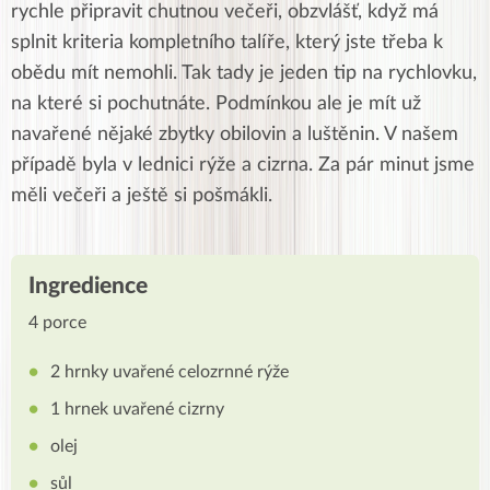
rychle připravit chutnou večeři, obzvlášť, když má
splnit kriteria kompletního talíře, který jste třeba k
obědu mít nemohli. Tak tady je jeden tip na rychlovku,
na které si pochutnáte. Podmínkou ale je mít už
navařené nějaké zbytky obilovin a luštěnin. V našem
případě byla v lednici rýže a cizrna. Za pár minut jsme
měli večeři a ještě si pošmákli.
Ingredience
4 porce
2 hrnky uvařené celozrnné rýže
1 hrnek uvařené cizrny
olej
sůl