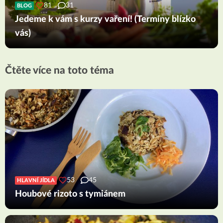
81
31
BLOG
Jedeme k vám s kurzy vaření! (Termíny blízko
vás)
Čtěte více na toto téma
53
45
HLAVNÍ JÍDLA
Houbové rizoto s tymiánem