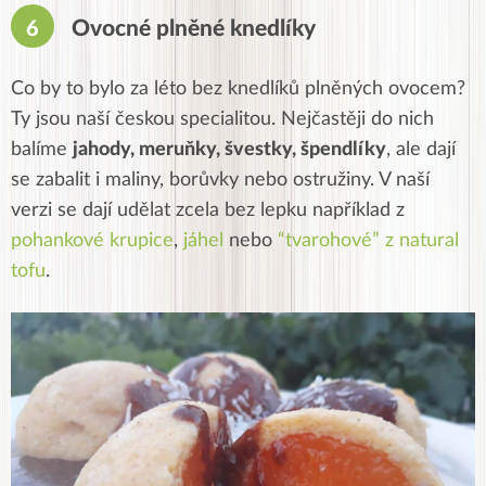
Ovocné plněné knedlíky
Co by to bylo za léto bez knedlíků plněných ovocem?
Ty jsou naší českou specialitou. Nejčastěji do nich
balíme
jahody, meruňky, švestky, špendlíky
, ale dají
se zabalit i maliny, borůvky nebo ostružiny. V naší
verzi se dají udělat zcela bez lepku například z
pohankové krupice
,
jáhel
nebo
“tvarohové” z natural
tofu
.