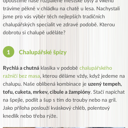
opouštíme naše rozpálené městské byty a víkend
trávíme pěkně v chládku na chatě u lesa. Nachystali
jsme pro vás výběr těch nejlepších tradičních
chalupářských specialit ve zdravé podobě. Kterou
dobrotu si chalupě uděláte?
Chalupářské špízy
Rychlá a chutná
klasika v podobě
chalupářského
ražničí bez masa
, kterou děláme vždy, když jedeme na
chalupu. Naše oblíbená kombinace je
uzený tempeh,
tofu, cuketa, mrkev, cibule a žampióny
. Stačí napíchat
na špejle, podlít a šup s tím do trouby nebo na gril.
Jako příloha poslouží kváskový chléb, polentový
knedlík nebo třeba rýže.