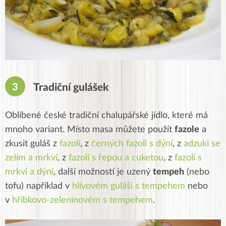
Tradiční gulášek
Oblíbené české tradiční chalupářské jídlo, které má
mnoho variant. Místo masa můžete použít
fazole
a
zkusit guláš z
fazolí
, z
černých fazolí s dýní
, z
adzuki se
zelím a mrkví
, z
fazolí s řepou a cuketou
, z
fazolí s
mrkví a dýní
, další možností je uzený
tempeh
(nebo
tofu) například v
hlívovém guláši s tempehem
nebo
v
hříbkovo-zeleninovém s tempehem
.