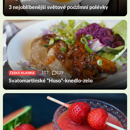
3 nejoblíbenější světové podzimní polévky
117
129
ČESKÁ KLASIKA
Svatomartinské “Huso”-knedlo-zelo