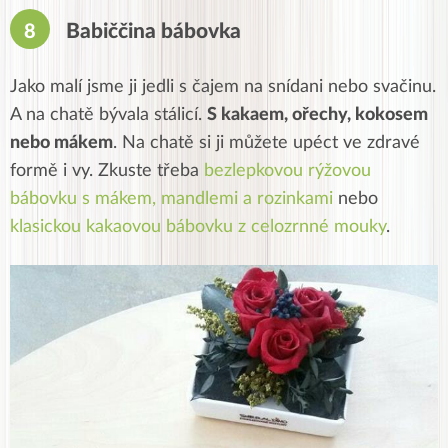
Babiččina bábovka
Jako malí jsme ji jedli s čajem na snídani nebo svačinu.
A na chatě bývala stálicí.
S kakaem, ořechy, kokosem
nebo mákem
. Na chatě si ji můžete upéct ve zdravé
formě i vy. Zkuste třeba
bezlepkovou rýžovou
bábovku s mákem, mandlemi a rozinkami
nebo
klasickou kakaovou bábovku z celozrnné mouky
.