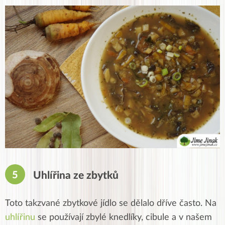
Uhlířina ze zbytků
Toto takzvané zbytkové jídlo se dělalo dříve často. Na
uhlířinu
se používají zbylé knedlíky, cibule a v našem