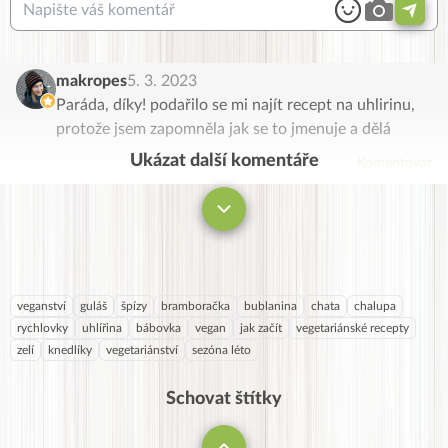
makropes
5. 3. 2023
Paráda, díky! podařilo se mi najít recept na uhlirinu,
protože jsem zapomněla jak se to jmenuje a dělá
Ukázat další komentáře
Komentovat
veganství
guláš
špízy
bramboračka
bublanina
chata
chalupa
rychlovky
uhlířina
bábovka
vegan
jak začít
vegetariánské recepty
zelí
knedlíky
vegetariánství
sezóna léto
Schovat štítky