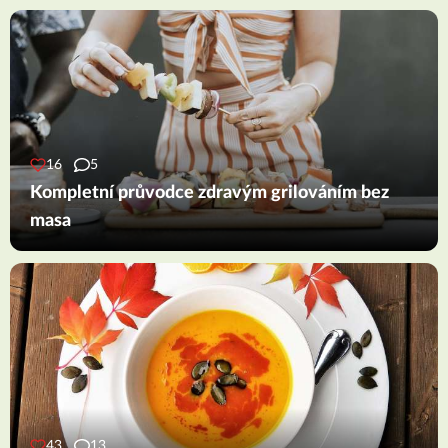
16
5
Kompletní průvodce zdravým grilováním bez
masa
43
13