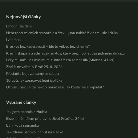
Nejnovější články
Emoční zajídání
Nebezpečí zelených smoothie a šťáv – jsou nabité živinami, ale i riziky
Lví brána
Broskve bez kadeřavosti – jde to vůbec bez chemie?
Krevní skupina a jídelníček: mýtus, který přežil 30 let bez jediného důkazu
Léky mi snížili na minimum a štítná žláza se zlepšila (Martina, 41 let)
Živý kurz vaření v Brně 25. 8. 2026
Přestaňte bojovat samy se sebou
10 tipů, jak zpracovat letní jablíčka
Už vás unavuje, že někdo pořád řeší, jak byste měla vypadat?
Vybrané články
Jak jsem nabrala a zhubla
Ekzém mě málem připravil o život (Vlaďka, 34 let)
Bylinková seznamka
Jak zdravě uspokojit chuť na sladké