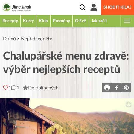
SHODIT KILA?
Recepty
Kurzy
Klub
Proměny
O Evě
Jak začít
Domů
>
Nepřehlédněte
Chalupářské menu zdravě:
výběr nejlepších receptů
1
1
Do oblíbených