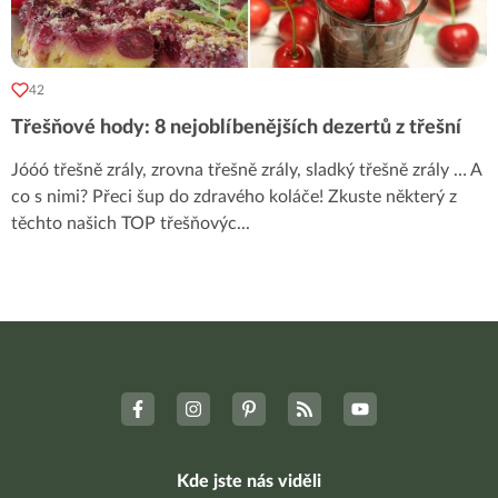
42
Třešňové hody: 8 nejoblíbenějších dezertů z třešní
Jóóó třešně zrály, zrovna třešně zrály, sladký třešně zrály … A
co s nimi? Přeci šup do zdravého koláče! Zkuste některý z
těchto našich TOP třešňovýc
...
Kde jste nás viděli