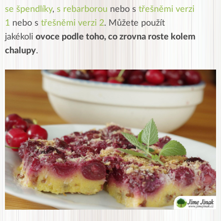
se špendlíky
,
s rebarborou
nebo s
třešněmi verzi
1
nebo s
třešněmi verzi 2
. Můžete použít
jakékoli
ovoce podle toho, co zrovna roste kolem
chalupy
.