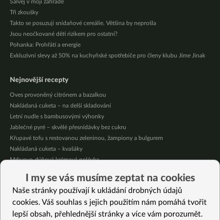
Šalvěj v mojí zahradě
Tři zkoušky
Takto se posuzují snídaňové cereálie. Většina by neprošla
Jsou neočkované děti rizikem pro ostatní?
Pohanka: Prohřátí a energie
Exkluzivní slevy až 50% na kuchyňské spotřebiče pro členy klubu Jíme Jinak
Nejnovější recepty
Oves provoněný citrónem a bazalkou
Nakládaná cuketa – na delší skladování
Letní nudle s bambusovými výhonky
Jablečné pyré – skvělé přesnídávky bez cukru
Křupavé tofu s restovanou zeleninou, žampiony a bulgurem
Nakládaná cuketa – kvašáky
Mrkvovo-dýňová krémová polévka
Osvěžující kuskus
I my se vás musíme zeptat na cookies
Osvěžující čaj s citronovými bylinkami
Naše stránky používají k ukládání drobných údajů
Nepečený jablečný dort s rybízem
cookies. Váš souhlas s jejich použitím nám pomáhá tvořit
lepší obsah, přehlednější stránky a více vám porozumět.
Vybrané recepty