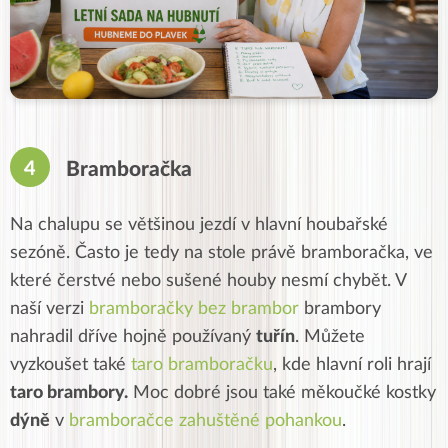
Bramboračka
Na chalupu se většinou jezdí v hlavní houbařské
sezóně. Často je tedy na stole právě bramboračka, ve
které čerstvé nebo sušené houby nesmí chybět. V
naší verzi
bramboračky bez brambor
brambory
nahradil dříve hojně používaný
tuřín
. Můžete
vyzkoušet také
taro bramboračku
, kde hlavní roli hrají
taro brambory.
Moc dobré jsou také měkoučké kostky
dýně
v
bramboračce zahuštěné pohankou
.