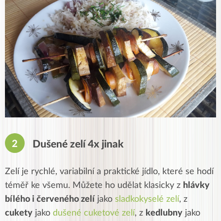
Dušené zelí 4x jinak
Zelí je rychlé, variabilní a praktické jídlo, které se hodí
téměř ke všemu. Můžete ho udělat klasicky z
hlávky
bílého i červeného zelí
jako
sladkokyselé zelí
, z
cukety
jako
dušené cuketové zelí
, z
kedlubny
jako