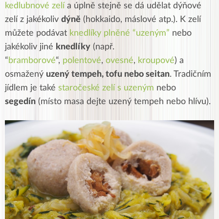
kedlubnové zelí
a úplně stejně se dá udělat dýňové
zelí z jakékoliv
dýně
(hokkaido, máslové atp.). K zelí
můžete podávat
knedlíky plněné “uzeným”
nebo
jakékoliv jiné
knedlíky
(např.
“
bramborové
“,
polentové
,
ovesné
,
kroupové
) a
osmažený
uzený tempeh, tofu nebo seitan
. Tradičním
jídlem je také
staročeské zelí s uzeným
nebo
segedín
(místo masa dejte uzený tempeh nebo hlívu).