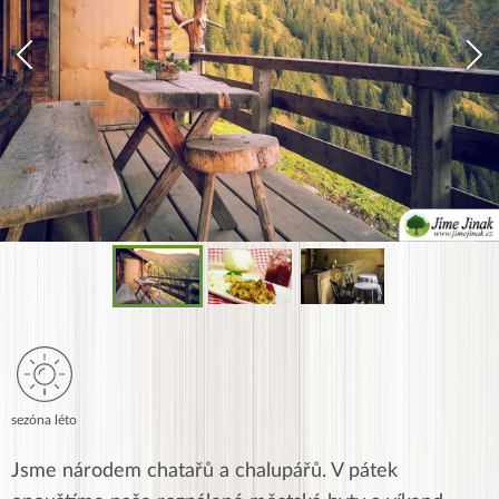
sezóna léto
Jsme národem chatařů a chalupářů. V pátek