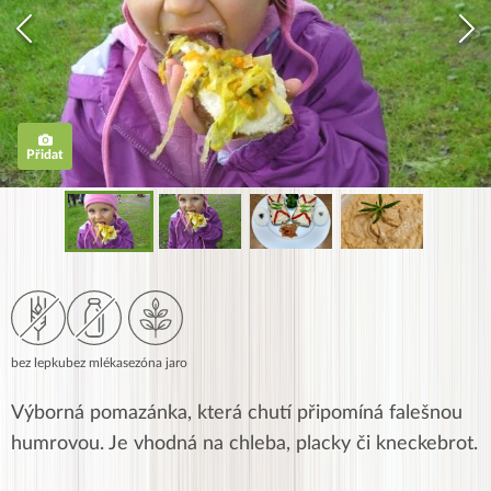
Přidat
bez lepku
bez mléka
sezóna jaro
Výborná pomazánka, která chutí připomíná falešnou
humrovou. Je vhodná na chleba, placky či kneckebrot.