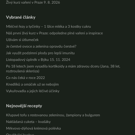
Živý kurz vaření v Praze 9. 8. 2026
Vybrané články
Mléčné řezy a tyčinky – 1 lžíce mléka a 3 kostky cukru
Náš první živý kurz v Praze: odpoledne plné vaření a inspirace
Užívám si útlumeček
Je čerstvé ovoce a zelenina opravdu čerstvé?
Jak využít podzimní plody pro lepší imunitu
Listopadový úplněk v Býku 15. 11. 2024
Po 18 letech jsem vysadila kortikoidy a mám zdravou dceru (Jana, 38 let,
roztroušená skleróza)
Co nás čeká v roce 2022
Knedlíků a omáček už se nebojím
Vykuřovadla a jejich léčivé účinky
Nejnovější recepty
Křupavé tofu s restovanou zeleninou, žampiony a bulgurem
Nakládaná cuketa – kvašáky
Mrkvovo-dýňová krémová polévka