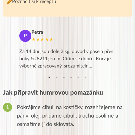
Poznačit si k receptu
Petra
Ma
P
M
★★★★★
★
k,
Za 14 dní jsou dole 2 kg, obvod v pase a přes
Dnes jse
znání pro
boky &#8211; 5 cm. Cítím se dobře. Kurz je
zapadlé p
…
výborně zpracovaný, srozumiteln…
od EVY. 
Jak připravit humrovou pomazánku
Pokrájíme cibuli na kostičky, rozehřejeme na
pánvi olej, přidáme cibuli, trochu osolíme a
osmažíme jí do sklovata.