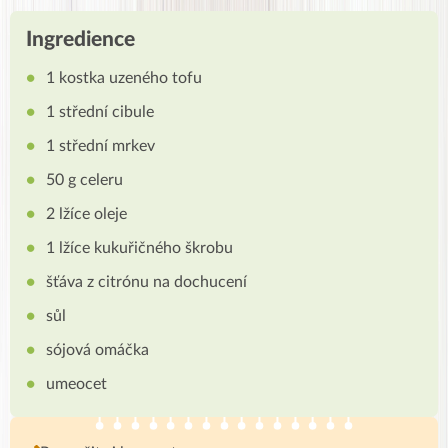
Ingredience
1 kostka uzeného tofu
1 střední cibule
1 střední mrkev
50 g celeru
2 lžíce oleje
1 lžíce kukuřičného škrobu
šťáva z citrónu na dochucení
sůl
sójová omáčka
umeocet