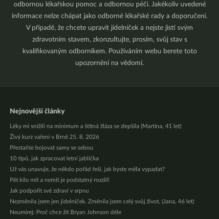
odbornou lékařskou pomoc a odbornou péči. Jakékoliv uvedené
informace nelze chápat jako odborné lékařské rady a doporučení.
V případě, že chcete upravit jídelníček a nejste jistí svým
zdravotním stavem, zkonzultujte, prosím, svůj stav s
kvalifikovaným odborníkem. Používáním webu berete toto
upozornění na vědomí.
Nejnovější články
Léky mi snížili na minimum a štítná žláza se zlepšila (Martina, 41 let)
Živý kurz vaření v Brně 25. 8. 2026
Přestaňte bojovat samy se sebou
10 tipů, jak zpracovat letní jablíčka
Už vás unavuje, že někdo pořád řeší, jak byste měla vypadat?
Pět kilo mít a nemít je podstatný rozdíl!
Jak podpořit své zdraví v srpnu
Nezměnila jsem jen jídelníček. Změnila jsem celý svůj život. (Jana, 46 let)
Neumírej: Proč chce žít Bryan Johnson déle