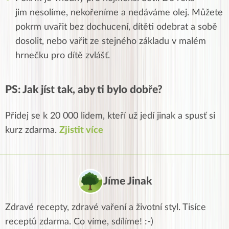
jim
nesolíme, nekořeníme a nedáváme olej. Můžete
pokrm uvařit bez dochucení, dítěti odebrat a sobě
dosolit, nebo vařit ze stejného základu v malém
hrnečku pro dítě zvlášť.
PS: Jak jíst tak, aby ti bylo dobře?
Přidej se k 20 000 lidem, kteří už jedí jinak a spusť si
kurz zdarma.
Zjistit více
Jíme Jinak
Zdravé recepty, zdravé vaření a životní styl. Tisíce
receptů zdarma. Co víme, sdílíme! :-)