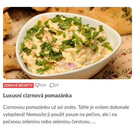
104
29
ZDRAVÉ RECEPTY
Luxusní cizrnová pomazánka
Cizrnovou pomazánku už asi znáte. Tahle je ovšem dokonale
vylepšená! Nemusíte jí použít pouze na pečivo, ale i na
pečenou zeleninu nebo zeleninu čerstvou.
...