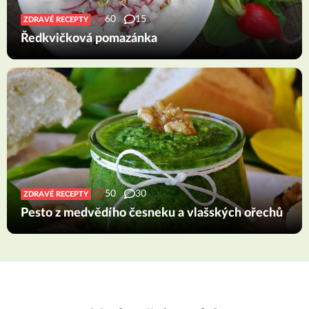
60
15
ZDRAVÉ RECEPTY
Ředkvičková pomazánka
50
30
ZDRAVÉ RECEPTY
Pesto z medvědího česneku a vlašských ořechů