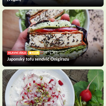
28
15
HLAVNÍ JÍDLA
KLUB
Japonský tofu sendvič Onigirazu