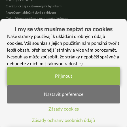
Osvěžující kuskus
Osvěžující čaj s citronovými bylinkami
Nepečený jablečný dort s rybízem
Čokoládové muffiny s mangovým krémem
Meruňky a jablka v citrónovém želé
I my se vás musíme zeptat na cookies
Krémová zeleninová polévka s koprem a vločkami
Naše stránky používají k ukládání drobných údajů
Celozrnná rýže basmati se zeleninou
cookies. Váš souhlas s jejich použitím nám pomáhá tvořit
lepší obsah, přehlednější stránky a více vám porozumět.
Vybrané recepty
Nesouhlas může způsobit, že stránky nepoběží správně a
Čočková polévka po indicku
nebudete z nich mít takovou radost :-)
Bezinková marmeláda bez cukru
Krémové kokosové rizoto s fazolkami a pórkem
Přijmout
Chia pudink z mechu a kapradí
Funkční nastavení potřebujeme (vždy
Pomazánka z mrkvové natě
aktivní)
Fazolový gulášek
Nastavit preference
Slané preclíky
Černé sojové boby s rýží a čirokem – přirozeně sladká příloha
Zásady cookies
Statistiky pro lepší obsah
Slaný bezlepkový koláč s brokolicí
Fofr fazole s knedlíkem
Zásady ochrany osobních údajů