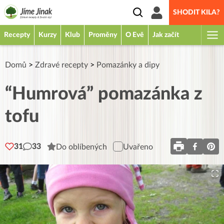
SHODIT KILA?
Recepty
Kurzy
Klub
Proměny
O Evě
Jak začít
Domů
>
Zdravé recepty
>
Pomazánky a dipy
“Humrová” pomazánka z
tofu
31
33
Do oblíbených
Uvařeno