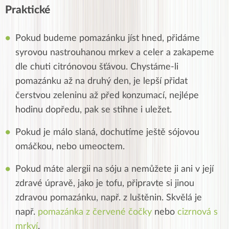
Praktické
Pokud budeme pomazánku jíst hned, přidáme
syrovou nastrouhanou mrkev a celer a zakapeme
dle chuti citrónovou šťávou. Chystáme-li
pomazánku až na druhý den, je lepší přidat
čerstvou zeleninu až před konzumací, nejlépe
hodinu dopředu, pak se stihne i uležet.
Pokud je málo slaná, dochutíme ještě sójovou
omáčkou, nebo umeoctem.
Pokud máte alergii na sóju a nemůžete ji ani v její
zdravé úpravě, jako je tofu, připravte si jinou
zdravou pomazánku, např. z luštěnin. Skvělá je
např.
pomazánka z červené čočky
nebo
cizrnová s
mrkví
.