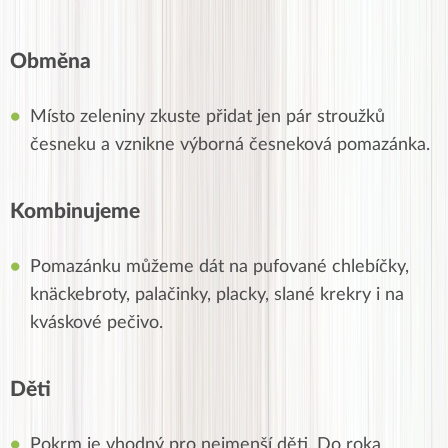
Obměna
Místo zeleniny zkuste přidat jen pár stroužků
česneku a vznikne výborná česneková pomazánka.
Kombinujeme
Pomazánku můžeme dát na pufované chlebíčky,
knäckebroty, palačinky, placky, slané krekry i na
kváskové pečivo.
Děti
Pokrm je vhodný pro nejmenší
děti
.
Do
roka