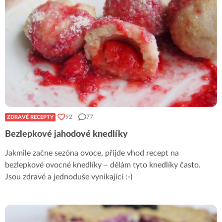
92
77
ZDRAVÉ RECEPTY
Bezlepkové jahodové knedlíky
Jakmile začne sezóna ovoce, přijde vhod recept na
bezlepkové ovocné knedlíky – dělám tyto knedlíky často.
Jsou zdravé a jednoduše vynikající :-)