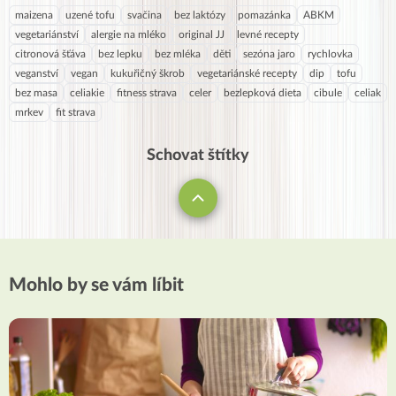
maizena
uzené tofu
svačina
bez laktózy
pomazánka
ABKM
vegetariánství
alergie na mléko
original JJ
levné recepty
citronová šťáva
bez lepku
bez mléka
děti
sezóna jaro
rychlovka
veganství
vegan
kukuřičný škrob
vegetariánské recepty
dip
tofu
bez masa
celiakie
fitness strava
celer
bezlepková dieta
cibule
celiak
mrkev
fit strava
Schovat štítky
Mohlo by se vám líbit