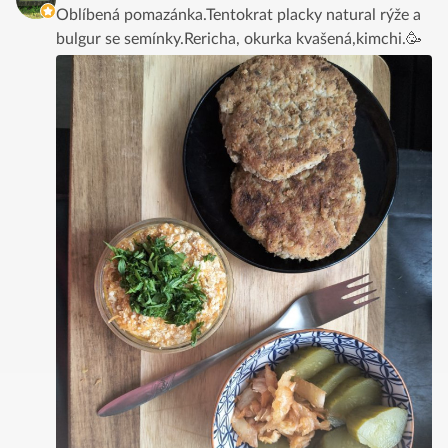
Oblíbená pomazánka.Tentokrat placky natural rýže a
bulgur se semínky.Rericha, okurka kvašená,kimchi.🥳