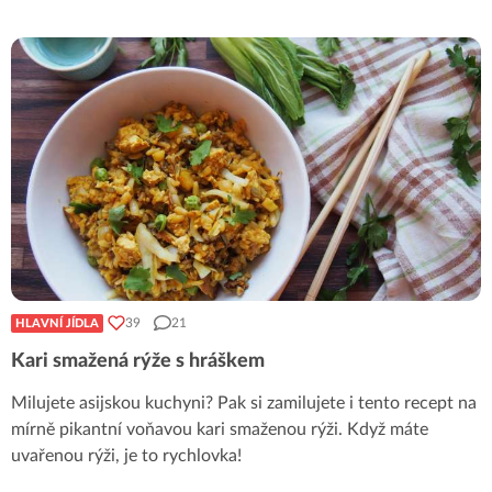
39
21
HLAVNÍ JÍDLA
Kari smažená rýže s hráškem
Milujete asijskou kuchyni? Pak si zamilujete i tento recept na
mírně pikantní voňavou kari smaženou rýži. Když máte
uvařenou rýži, je to rychlovka!