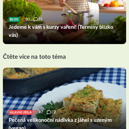
80
31
BLOG
Jedeme k vám s kurzy vaření! (Termíny blízko
vás)
Čtěte více na toto téma
97
72
HLAVNÍ JÍDLA
Pečená velikonoční nádivka z jáhel s uzeným
(vegan)