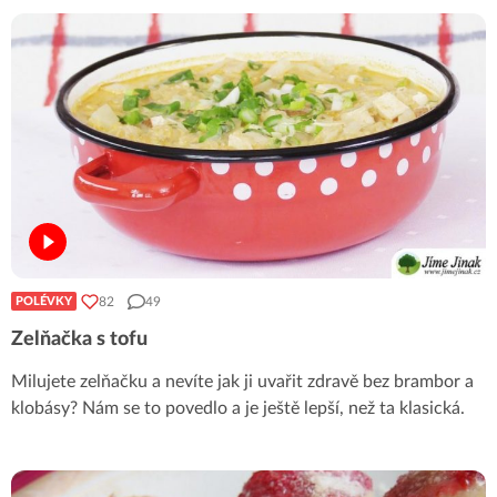
82
49
POLÉVKY
Zelňačka s tofu
Milujete zelňačku a nevíte jak ji uvařit zdravě bez brambor a
klobásy? Nám se to povedlo a je ještě lepší, než ta klasická.