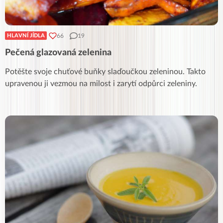
66
19
HLAVNÍ JÍDLA
Pečená glazovaná zelenina
Potěšte svoje chuťové buňky slaďoučkou zeleninou. Takto
upravenou ji vezmou na milost i zarytí odpůrci zeleniny.