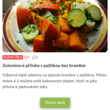
5
1
HLAVNÍ JÍDLA
Zeleninová příloha s pažitkou bez brambor
Výborná teplá zelenina na způsob brambor s pažitkou. Místo
másla si ji můžete polít kokosovým olejem. Hodí se jako
příloha k jakémukoliv jídlu.
Načíst další