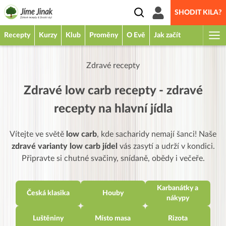
SHODIT KILA?
Recepty
Kurzy
Klub
Proměny
O Evě
Jak začít
Zdravé recepty
Zdravé low carb recepty - zdravé
recepty na hlavní jídla
Vítejte ve světě
low carb
, kde sacharidy nemají šanci! Naše
zdravé varianty low carb jídel
vás zasytí a udrží v kondici.
Připravte si chutné svačiny, snídaně, obědy i večeře.
Karbanátky a
Česká klasika
Houby
nákypy
Luštěniny
Místo masa
Rizota