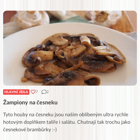
7
2
HLAVNÍ JÍDLA
Žampiony na česneku
Tyto houby na česneku jsou naším oblíbeným ultra rychle
hotovým doplňkem talíře i salátu. Chutnají tak trochu jako
česnekové brambůrky :-)