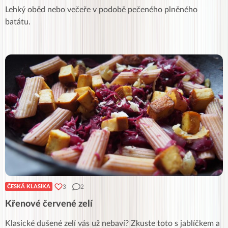
Lehký oběd nebo večeře v podobě pečeného plněného
batátu.
3
2
ČESKÁ KLASIKA
Křenové červené zelí
Klasické dušené zelí vás už nebaví? Zkuste toto s jablíčkem a