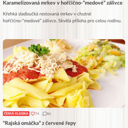
Karamelizovaná mrkev v hořčično-“medové” zálivce
Křehká slaďoučká restovaná mrkev v chutné
hořčično-“medové” zálivce. Skvělá příloha pro celou rodinu.
74
86
ČESKÁ KLASIKA
“Rajská omáčka” z červené řepy