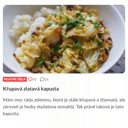
50
16
HLAVNÍ JÍDLA
Křupavá zlatavá kapusta
Mám moc ráda zeleninu, která je stále křupavá a šťavnatá, ale
zároveň je hezky dozlatova osmahlá. Tak právě taková je tato
kapusta.