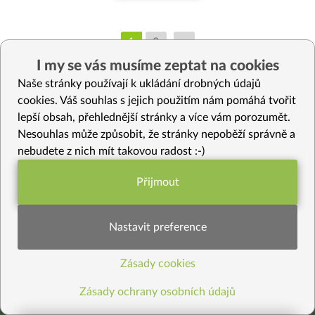
1
2
>
I my se vás musíme zeptat na cookies
Naše stránky používají k ukládání drobných údajů
cookies. Váš souhlas s jejich použitím nám pomáhá tvořit
lepší obsah, přehlednější stránky a více vám porozumět.
Nesouhlas může způsobit, že stránky nepoběží správně a
nebudete z nich mít takovou radost :-)
Přijmout
Funkční nastavení potřebujeme (vždy
aktivní)
Nastavit preference
Kde jste nás viděli
Zásady cookies
Statistiky pro lepší obsah
Zásady ochrany osobních údajů