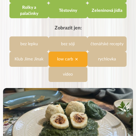
Rolky a
Těstoviny
Zeleninová jídla
palačinky
Zobrazit jen:
bez lepku
bez sóji
čtenářské recepty
Klub Jíme Jinak
low carb
rychlovka
video