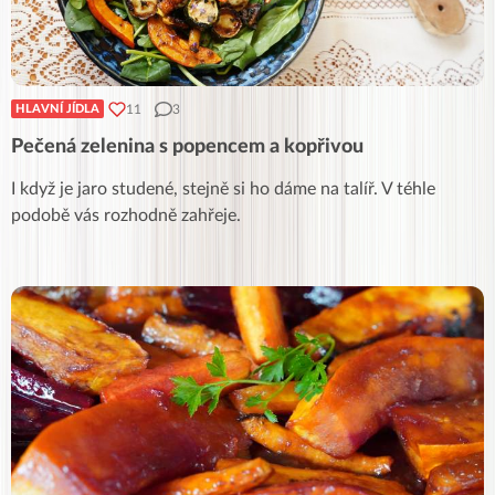
11
3
HLAVNÍ JÍDLA
Pečená zelenina s popencem a kopřivou
I když je jaro studené, stejně si ho dáme na talíř. V téhle
podobě vás rozhodně zahřeje.