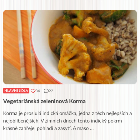
34
22
HLAVNÍ JÍDLA
Vegetariánská zeleninová Korma
Korma je proslulá indická omáčka, jedna z těch nejlepších a
nejoblíbenějších. V zimních dnech tento indický pokrm
krásně zahřeje, pohladí a zasytí. A maso
...