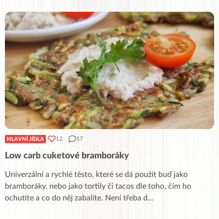
12
17
HLAVNÍ JÍDLA
Low carb cuketové bramboráky
Univerzální a rychlé těsto, které se dá použít buď jako
bramboráky, nebo jako tortily či tacos dle toho, čím ho
ochutíte a co do něj zabalíte. Není třeba d
...