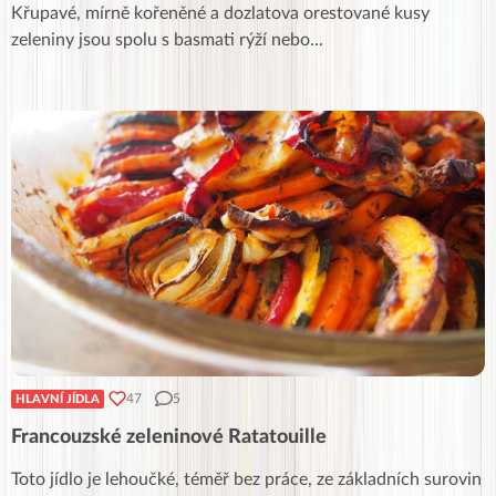
Křupavé, mírně kořeněné a dozlatova orestované kusy
zeleniny jsou spolu s basmati rýží nebo
...
47
5
HLAVNÍ JÍDLA
Francouzské zeleninové Ratatouille
Toto jídlo je lehoučké, téměř bez práce, ze základních surovin