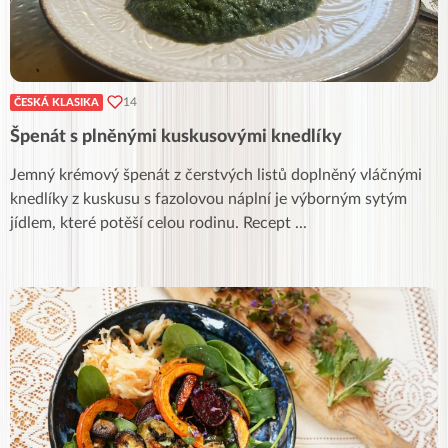
14
ČESKÁ KLASIKA
Špenát s plněnými kuskusovými knedlíky
Jemný krémový špenát z čerstvých listů doplněný vláčnými
knedlíky z kuskusu s fazolovou náplní je výborným sytým
jídlem, které potěší celou rodinu. Recept
...