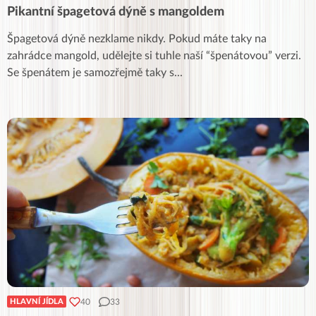
Pikantní špagetová dýně s mangoldem
Špagetová dýně nezklame nikdy. Pokud máte taky na
zahrádce mangold, udělejte si tuhle naší “špenátovou” verzi.
Se špenátem je samozřejmě taky s
...
40
33
HLAVNÍ JÍDLA