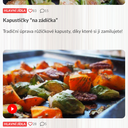
83
15
HLAVNÍ JÍDLA
Kapustičky “na zádíčka”
Tradiční úprava růžičkové kapusty, díky které si ji zamilujete!
28
5
HLAVNÍ JÍDLA