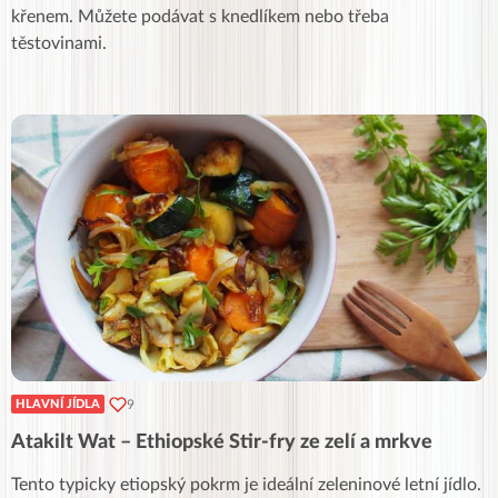
křenem. Můžete podávat s knedlíkem nebo třeba
těstovinami.
9
HLAVNÍ JÍDLA
Atakilt Wat – Ethiopské Stir-fry ze zelí a mrkve
Tento typicky etiopský pokrm je ideální zeleninové letní jídlo.