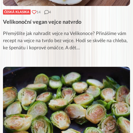
14
4
ČESKÁ KLASIKA
Velikonoční vegan vejce natvrdo
Přemýšlíte jak nahradit vejce na Velikonoce? Přinášíme vám
recept na vejce na tvrdo bez vejce. Hodí se skvěle na chleba,
ke špenátu i koprové omáčce. A dět
...