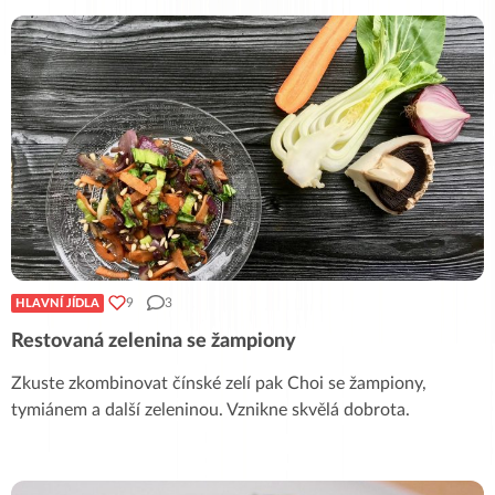
9
3
HLAVNÍ JÍDLA
Restovaná zelenina se žampiony
Zkuste zkombinovat čínské zelí pak Choi se žampiony,
tymiánem a další zeleninou. Vznikne skvělá dobrota.