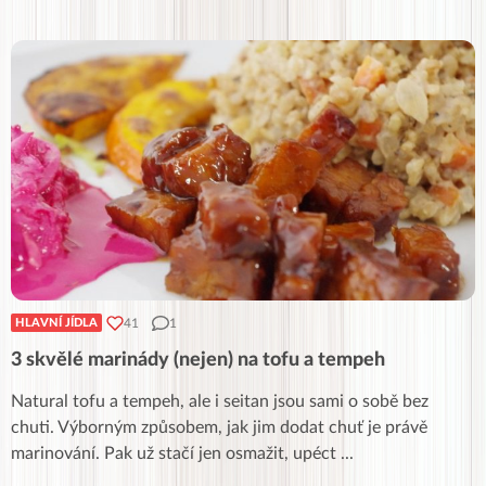
41
1
HLAVNÍ JÍDLA
3 skvělé marinády (nejen) na tofu a tempeh
Natural tofu a tempeh, ale i seitan jsou sami o sobě bez
chuti. Výborným způsobem, jak jim dodat chuť je právě
marinování. Pak už stačí jen osmažit, upéct
...