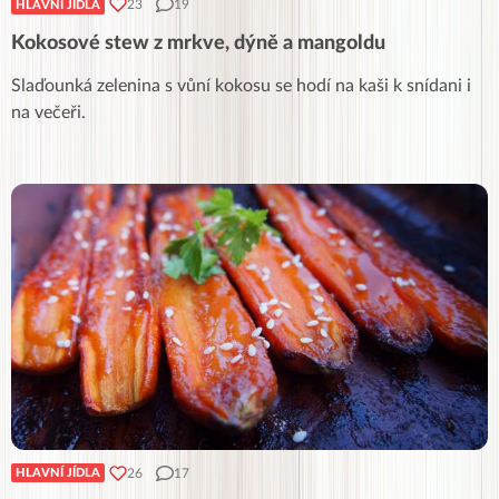
23
19
HLAVNÍ JÍDLA
Kokosové stew z mrkve, dýně a mangoldu
Slaďounká zelenina s vůní kokosu se hodí na kaši k snídani i
na večeři.
26
17
HLAVNÍ JÍDLA