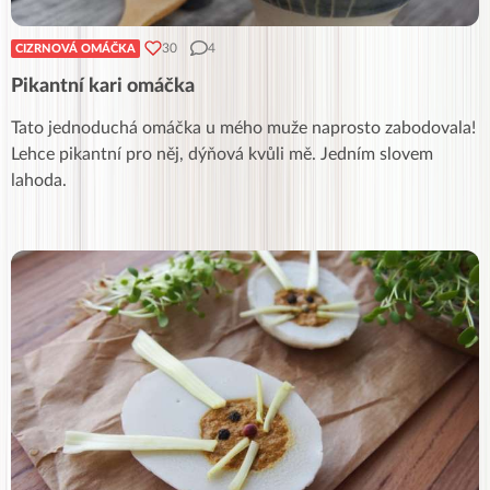
30
4
CIZRNOVÁ OMÁČKA
Pikantní kari omáčka
Tato jednoduchá omáčka u mého muže naprosto zabodovala!
Lehce pikantní pro něj, dýňová kvůli mě. Jedním slovem
lahoda.