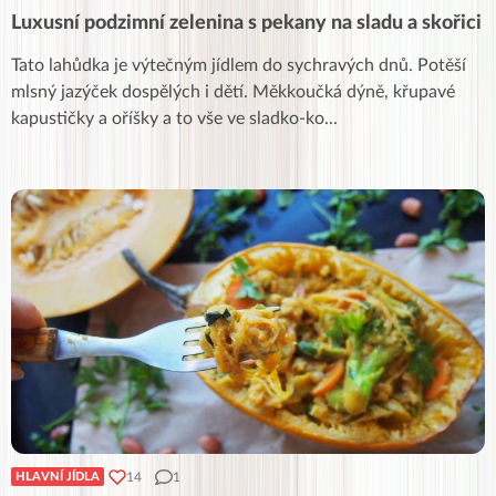
Luxusní podzimní zelenina s pekany na sladu a skořici
Tato lahůdka je výtečným jídlem do sychravých dnů. Potěší
mlsný jazýček dospělých i dětí. Měkkoučká dýně, křupavé
kapustičky a oříšky a to vše ve sladko-ko
...
14
1
HLAVNÍ JÍDLA