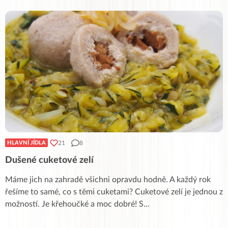
21
8
HLAVNÍ JÍDLA
Dušené cuketové zelí
Máme jich na zahradě všichni opravdu hodně. A každý rok
řešíme to samé, co s těmi cuketami? Cuketové zelí je jednou z
možností. Je křehoučké a moc dobré! S
...