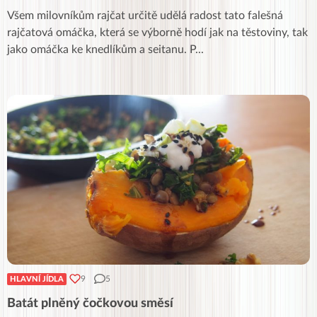
Všem milovníkům rajčat určitě udělá radost tato falešná
rajčatová omáčka, která se výborně hodí jak na těstoviny, tak
jako omáčka ke knedlíkům a seitanu. P
...
9
5
HLAVNÍ JÍDLA
Batát plněný čočkovou směsí