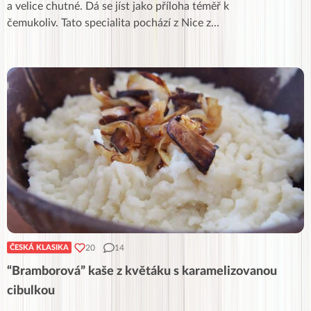
a velice chutné. Dá se jíst jako příloha téměř k
čemukoliv. Tato specialita pochází z Nice z
...
20
14
ČESKÁ KLASIKA
“Bramborová” kaše z květáku s karamelizovanou
cibulkou