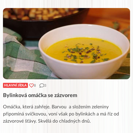
8
3
HLAVNÍ JÍDLA
Bylinková omáčka se zázvorem
Omáčka, která zahřeje. Barvou a složením zeleniny
připomíná svíčkovou, voní však po bylinkách a má říz od
zázvorové šťávy. Skvělá do chladných dnů.