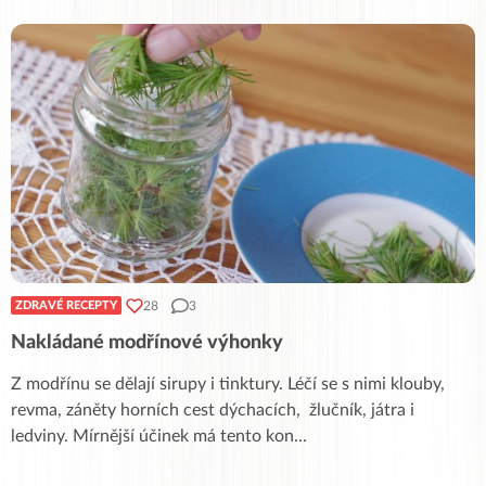
28
3
ZDRAVÉ RECEPTY
Nakládané modřínové výhonky
Z modřínu se dělají sirupy i tinktury. Léčí se s nimi klouby,
revma, záněty horních cest dýchacích, žlučník, játra i
ledviny. Mírnější účinek má tento kon
...