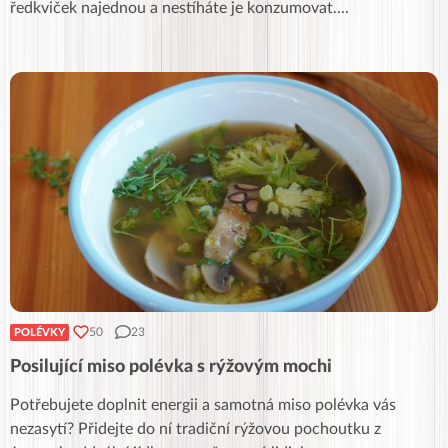
ředkviček najednou a nestíháte je konzumovat.
...
50
23
POLÉVKY
Posilující miso polévka s rýžovým mochi
Potřebujete doplnit energii a samotná miso polévka vás
nezasytí? Přidejte do ní tradiční rýžovou pochoutku z