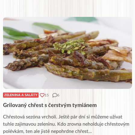
15
6
ZELENINA A SALÁTY
Grilovaný chřest s čerstvým tymiánem
Chřestová sezóna vrcholí. Ještě pár dní si můžeme užívat
tuhle zajímavou zeleninu. Kdo zrovna neholduje chřestovým
polévkám, ten ale jistě nepohrdne chřest
...