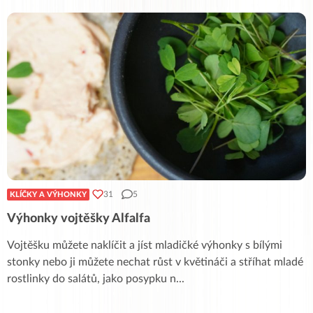
31
5
KLÍČKY A VÝHONKY
Výhonky vojtěšky Alfalfa
Vojtěšku můžete naklíčit a jíst mladičké výhonky s bílými
stonky nebo ji můžete nechat růst v květináči a stříhat mladé
rostlinky do salátů, jako posypku n
...