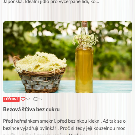
Japonska. Ideální jídlo pro vyčerpané lidi, ko
...
69
52
LÉČEBNÉ
Bezová šťáva bez cukru
Před heřmánkem smekni, před bezinkou klekni. Až tak se o
bezince vyjadřují bylinkáři. Proč si tedy její kouzelnou moc