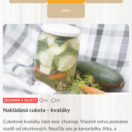
video
36
50
ZELENINA A SALÁTY
Nakládaná cuketa – kvašáky
Cuketové kvašáky nám moc chutnají. Vlastně sotva poznáme
rozdíl od okurkových. Naučila nás je kamarádka Jitka, a