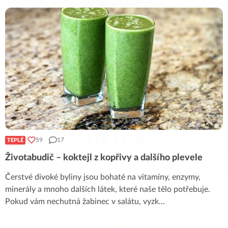
59
17
TEPLÉ
Životabudič – koktejl z kopřivy a dalšího plevele
Čerstvé divoké byliny jsou bohaté na vitamíny, enzymy,
minerály a mnoho dalších látek, které naše tělo potřebuje.
Pokud vám nechutná žabinec v salátu, vyzk
...