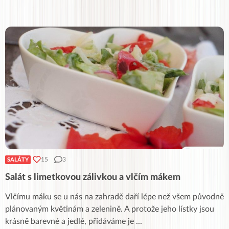
15
3
SALÁTY
Salát s limetkovou zálivkou a vlčím mákem
Vlčímu máku se u nás na zahradě daří lépe než všem původně
plánovaným květinám a zelenině. A protože jeho lístky jsou
krásně barevné a jedlé, přidáváme je
...