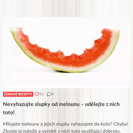
42
4
ZDRAVÉ RECEPTY
Nevyhazujte slupky od melounu – udělejte z nich
toto!
Milujete melouny a jejich slupky vyhazujete do koše? Chyba!
Zkuste je naložit a vyrobit z nich tuto osvěžující dobrotu.