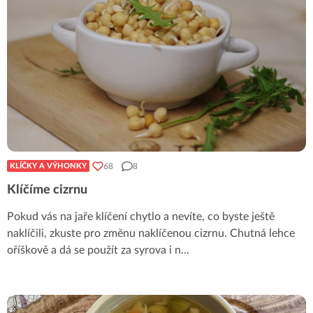
68
8
KLÍČKY A VÝHONKY
Klíčíme cizrnu
Pokud vás na jaře klíčení chytlo a nevíte, co byste ještě
naklíčili, zkuste pro změnu naklíčenou cizrnu. Chutná lehce
oříškově a dá se použít za syrova i n
...