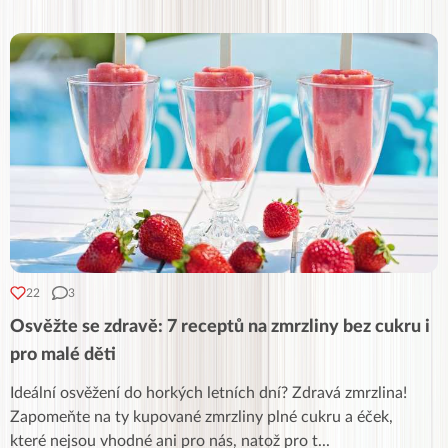
22
3
Osvěžte se zdravě: 7 receptů na zmrzliny bez cukru i
pro malé děti
Ideální osvěžení do horkých letních dní? Zdravá zmrzlina!
Zapomeňte na ty kupované zmrzliny plné cukru a éček,
které nejsou vhodné ani pro nás, natož pro t
...