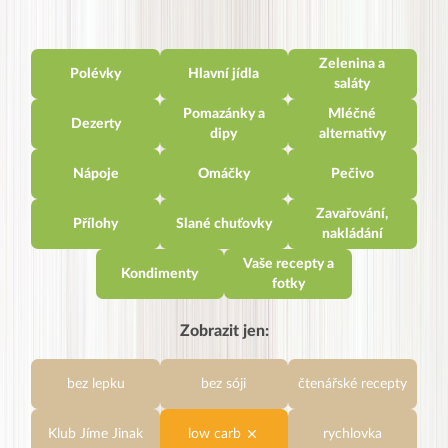
Zelenina a
Polévky
Hlavní jídla
saláty
Pomazánky a
Mléčné
Dezerty
dipy
alternativy
Nápoje
Omáčky
Pečivo
Zavařování,
Přílohy
Slané chuťovky
nakládání
Vaše recepty a
Kondimenty
fotky
Zobrazit jen:
bez lepku
bez sóji
čtenářské recepty
Klub Jíme Jinak
low carb
rychlovka