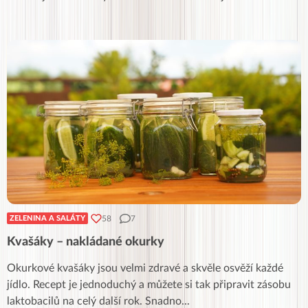
58
7
ZELENINA A SALÁTY
Kvašáky – nakládané okurky
Okurkové kvašáky jsou velmi zdravé a skvěle osvěží každé
jídlo. Recept je jednoduchý a můžete si tak připravit zásobu
laktobacilů na celý další rok. Snadno
...