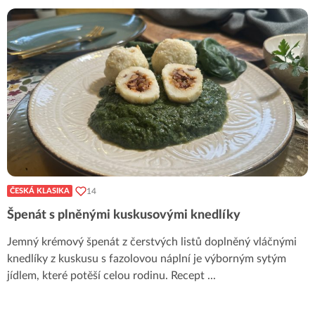
14
ČESKÁ KLASIKA
Špenát s plněnými kuskusovými knedlíky
Jemný krémový špenát z čerstvých listů doplněný vláčnými
knedlíky z kuskusu s fazolovou náplní je výborným sytým
jídlem, které potěší celou rodinu. Recept
...