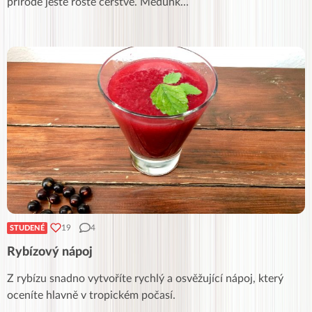
přírodě ještě roste čerstvé. Meduňk
...
19
4
STUDENÉ
Rybízový nápoj
Z rybízu snadno vytvoříte rychlý a osvěžující nápoj, který
oceníte hlavně v tropickém počasí.