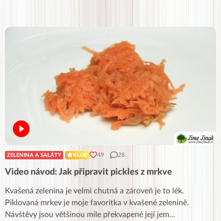
49
28
ZELENINA A SALÁTY
KLUB
Video návod: Jak připravit pickles z mrkve
Kvašená zelenina je velmi chutná a zároveň je to lék.
Piklovaná mrkev je moje favoritka v kvašené zelenině.
Návštěvy jsou většinou mile překvapené její jem
...