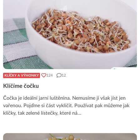
124
12
KLÍČKY A VÝHONKY
Klíčíme čočku
Čočka je ideální jarní luštěnina. Nemusíme ji však jíst jen
vařenou. Pojďme si část vyklíčit. Používat pak můžeme jak
klíčky, tak zelené lístečky, které ná
...