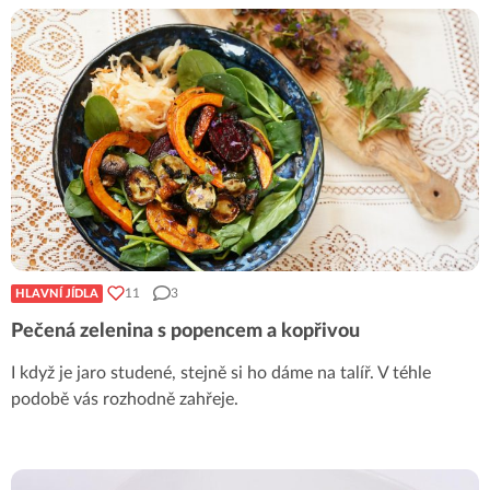
11
3
HLAVNÍ JÍDLA
Pečená zelenina s popencem a kopřivou
I když je jaro studené, stejně si ho dáme na talíř. V téhle
podobě vás rozhodně zahřeje.