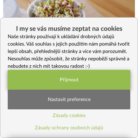
I my se vás musíme zeptat na cookies
Naše stránky používají k ukládání drobných údajů
cookies. Váš souhlas s jejich použitím nám pomáhá tvořit
lepší obsah, přehlednější stránky a více vám porozumět.
Nesouhlas může způsobit, že stránky nepoběží správně a
nebudete z nich mít takovou radost :-)
73
29
KLÍČKY A VÝHONKY
Přijmout
Klíčíme semínka ředkvičky
Funkční nastavení potřebujeme (vždy
aktivní)
Naklíčená semínka ředkvičky jsou dalším chutný pokladem,
Nastavit preference
který si můžete připravit doma snadno a levně. Obsahují
velké množství železa a vitamínu A, podpor
...
Zásady cookies
Statistiky pro lepší obsah
Zásady ochrany osobních údajů
Načíst další