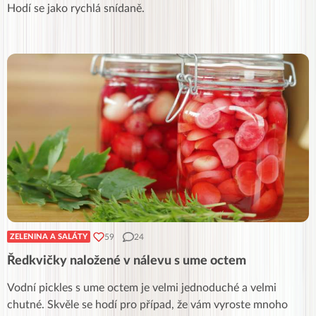
Hodí se jako rychlá snídaně.
59
24
ZELENINA A SALÁTY
Ředkvičky naložené v nálevu s ume octem
Vodní pickles s ume octem je velmi jednoduché a velmi
chutné. Skvěle se hodí pro případ, že vám vyroste mnoho