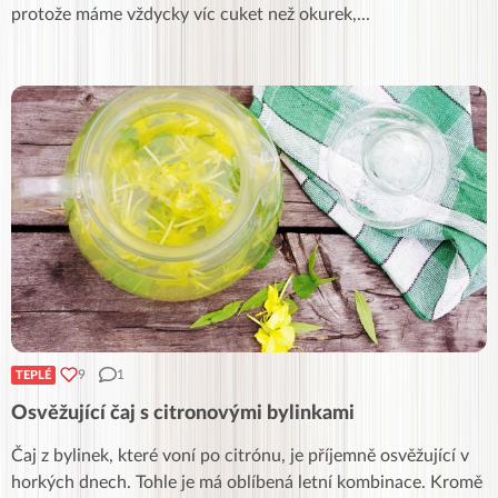
protože máme vždycky víc cuket než okurek,
...
9
1
TEPLÉ
Osvěžující čaj s citronovými bylinkami
Čaj z bylinek, které voní po citrónu, je příjemně osvěžující v
horkých dnech. Tohle je má oblíbená letní kombinace. Kromě