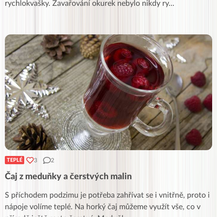
rychlokvašky. Zavařování okurek nebylo nikdy ry
...
3
2
TEPLÉ
Čaj z meduňky a čerstvých malin
S příchodem podzimu je potřeba zahřívat se i vnitřně, proto i
nápoje volíme teplé. Na horký čaj můžeme využít vše, co v