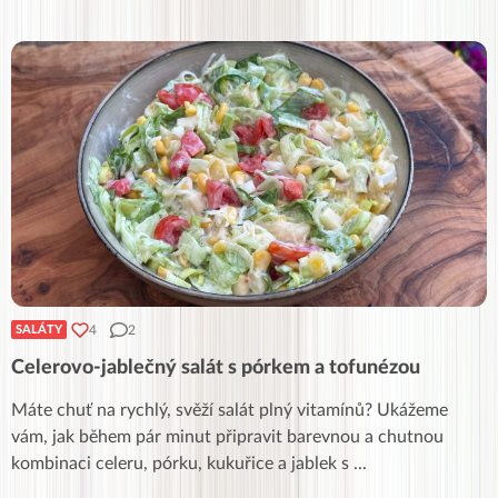
4
2
SALÁTY
Celerovo-jablečný salát s pórkem a tofunézou
Máte chuť na rychlý, svěží salát plný vitamínů? Ukážeme
vám, jak během pár minut připravit barevnou a chutnou
kombinaci celeru, pórku, kukuřice a jablek s
...