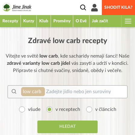
SHODIT KILA?
Recepty
Kurzy
Klub
Proměny
O Evě
Jak začít
Zdravé low carb recepty
Vítejte ve světě
low carb
, kde sacharidy nemají šanci! Naše
zdravé varianty low carb jídel
vás zasytí a udrží v kondici.
Připravte si chutné svačiny, snídaně, obědy i večeře.
low carb
všude
v receptech
v článcích