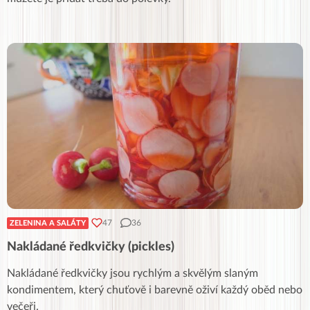
47
36
ZELENINA A SALÁTY
Nakládané ředkvičky (pickles)
Nakládané ředkvičky jsou rychlým a skvělým slaným
kondimentem, který chuťově i barevně oživí každý oběd nebo
večeři.