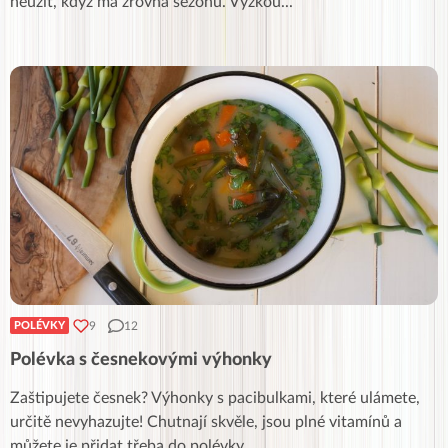
neužít, když má zrovna sezónu. Vyzkou
...
9
12
POLÉVKY
Polévka s česnekovými výhonky
Zaštipujete česnek? Výhonky s pacibulkami, které ulámete,
určitě nevyhazujte! Chutnají skvěle, jsou plné vitamínů a
můžete je přidat třeba do polévky.