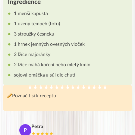
Ingredience
1 menší kapusta
1 uzený tempeh (tofu)
3 stroužky česneku
1 hrnek jemných ovesných vloček
2 lžíce majoránky
2 lžíce mahá koření nebo mletý kmín
sojová omáčka a sůl dle chuti
Poznačit si k receptu
Petra
Ma
P
M
★★★★★
★