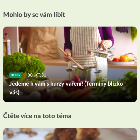
Mohlo by se vám líbit
80
31
BLOG
Jedeme k vám s kurzy vaření! (Termíny blízko
vás)
Čtěte více na toto téma