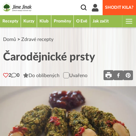
SHODIT KILA?
Recepty
Kurzy
Klub
Proměny
O Evě
Jak začít
Domů
>
Zdravé recepty
Čarodějnické prsty
2
0
Do oblíbených
Uvařeno