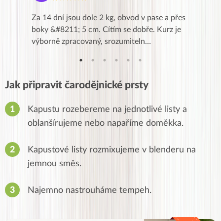
k,
Za 14 dní jsou dole 2 kg, obvod v pase a přes
Dnes jse
znání pro
boky &#8211; 5 cm. Cítím se dobře. Kurz je
zapadlé p
…
výborně zpracovaný, srozumiteln…
od EVY. 
Jak připravit čarodějnické prsty
Kapustu rozebereme na jednotlivé listy a
oblanšírujeme nebo napaříme doměkka.
Kapustové listy rozmixujeme v blenderu na
jemnou směs.
Najemno nastrouháme tempeh.