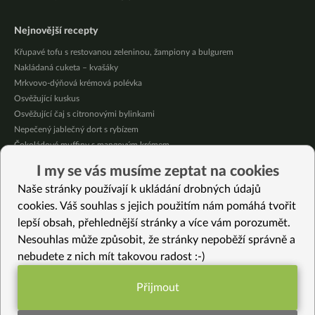
Nejnovější recepty
Křupavé tofu s restovanou zeleninou, žampiony a bulgurem
Nakládaná cuketa – kvašáky
Mrkvovo-dýňová krémová polévka
Osvěžující kuskus
Osvěžující čaj s citronovými bylinkami
Nepečený jablečný dort s rybízem
Čokoládové muffiny s mangovým krémem
Meruňky a jablka v citrónovém želé
I my se vás musíme zeptat na cookies
Krémová zeleninová polévka s koprem a vločkami
Naše stránky používají k ukládání drobných údajů
Celozrnná rýže basmati se zeleninou
cookies. Váš souhlas s jejich použitím nám pomáhá tvořit
lepší obsah, přehlednější stránky a více vám porozumět.
Vybrané recepty
Nesouhlas může způsobit, že stránky nepoběží správně a
Pampeliškové kapary
nebudete z nich mít takovou radost :-)
Klíčíme vojtěšku Alfalfa
Kapustová polévka s mrkví a vločkami
Přijmout
Špalda, rapini a cizrna
Funkční nastavení potřebujeme (vždy
Zelenina s omáčkou Mitarashi