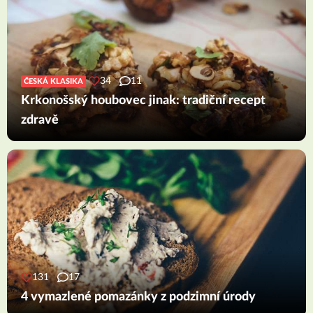
34
11
ČESKÁ KLASIKA
Krkonošský houbovec jinak: tradiční recept
zdravě
131
17
4 vymazlené pomazánky z podzimní úrody