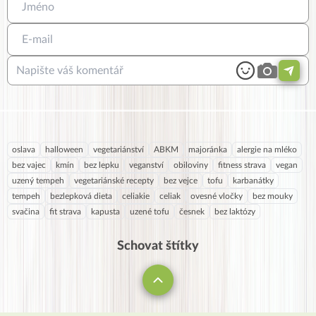
oslava
halloween
vegetariánství
ABKM
majoránka
alergie na mléko
bez vajec
kmín
bez lepku
veganství
obiloviny
fitness strava
vegan
uzený tempeh
vegetariánské recepty
bez vejce
tofu
karbanátky
tempeh
bezlepková dieta
celiakie
celiak
ovesné vločky
bez mouky
svačina
fit strava
kapusta
uzené tofu
česnek
bez laktózy
Schovat štítky