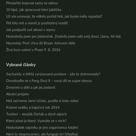
Přestaňte bojovat samy se sebou
10 tipů, jak zpracovat letní jablíčka
Už vás unavuje, že někdo pořád řeší, jak byste měla vypadat?
Pět kilo mít a nemít je podstatný rozdíl!
Jak podpořit své zdraví v srpnu
Nezměnila jsem jen jídelníček. Změnila jsem celý svůj život. (Jana, 46 let)
Neumírej: Proč chce žít Bryan Johnson déle
Živý kurz vaření v Praze 9. 8. 2026
Vybrané články
Sacharidy a štíhlá vyrýsovaná postava – jde to dohromady?
Osvoboďte se s Feng Shui II – nový díl se super slevou
Zvracení u dětí a jak jej zastavit
Akutní průjem
Než začneme Jarní očistu, pusťte si toto video
Krásné svátky a báječný rok 2014
Tvoření – strašák Dýňák a dýně zápich
Který plast je který: Vyznáte se v nich?
Nedostatek vápníku je pro organismus fatální
Není to stoprocentní, ale funguje to! (Vlaďka)