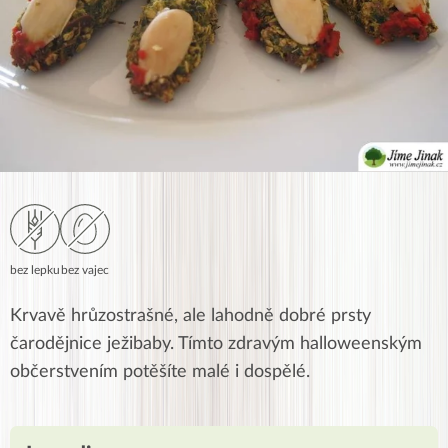
bez lepku
bez vajec
Krvavě hrůzostrašné, ale lahodně dobré prsty
čarodějnice ježibaby. Tímto zdravým halloweenským
občerstvením potěšíte malé i dospělé.