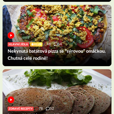
48
14
HLAVNÍ JÍDLA
KLUB
Nekynutá batátová pizza se “sýrovou” omáčkou.
Chutná celé rodině!
78
52
ZDRAVÉ RECEPTY