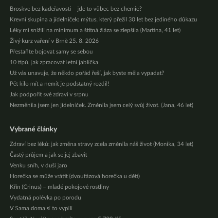
Broskve bez kadeřavosti – jde to vůbec bez chemie?
Krevní skupina a jídelníček: mýtus, který přežil 30 let bez jediného důkazu
Léky mi snížili na minimum a štítná žláza se zlepšila (Martina, 41 let)
Živý kurz vaření v Brně 25. 8. 2026
Přestaňte bojovat samy se sebou
10 tipů, jak zpracovat letní jablíčka
Už vás unavuje, že někdo pořád řeší, jak byste měla vypadat?
Pět kilo mít a nemít je podstatný rozdíl!
Jak podpořit své zdraví v srpnu
Nezměnila jsem jen jídelníček. Změnila jsem celý svůj život. (Jana, 46 let)
Vybrané články
Zdraví bez léků: jak změna stravy zcela změnila náš život (Monika, 34 let)
Častý průjem a jak se jej zbavit
Venku sníh, v duši jaro
Horečka se může vrátit (dvoufázová horečka u dětí)
Křín (Crinus) – mladé pokojové rostliny
Vydatná polévka po porodu
V Sama doma si to vypili