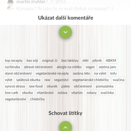
martin.truhlar
7. 7. 2016
Kanapky? To jako že se mají dlabat na kanapi? :)
Ukázat další komentáře
Komentovat
top recepty
bez sóji
original JJ
bez laktózy
děti
piknik
ABKM
rychlovka
zdravé občerstvení
alergie na mléko
vegan
sezóna jaro
slané občerstvení
vegetariánské recepty
sezóna léto
na výlet
tofu
výlet
salátová okurka
raw
veganství
vegetariánské chlebíčky
svačina
syrová strava
raw food
okurek
paleo
občerstvení
pomazánka
low carb
okurka
vitariánství
oslava
vitarián
oslavy
svačinka
vegetariánství
chlebíčky
Schovat štítky