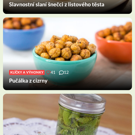
Slavnostní slaní šnečci z listového těsta
41
12
KLÍČKY A VÝHONKY
Pučálka z cizrny