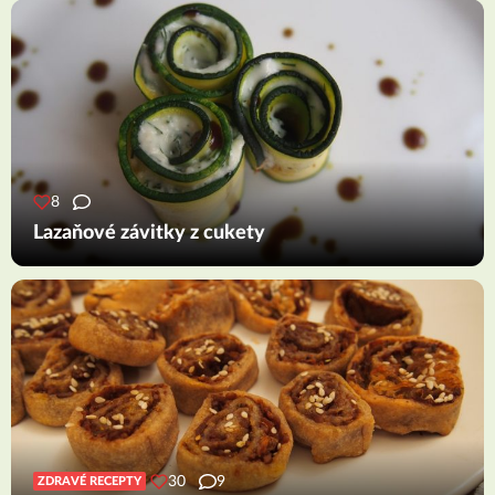
8
Lazaňové závitky z cukety
30
9
ZDRAVÉ RECEPTY