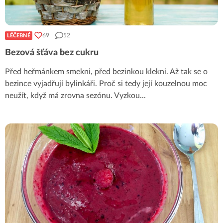
69
52
LÉČEBNÉ
Bezová šťáva bez cukru
Před heřmánkem smekni, před bezinkou klekni. Až tak se o
bezince vyjadřují bylinkáři. Proč si tedy její kouzelnou moc
neužít, když má zrovna sezónu. Vyzkou
...