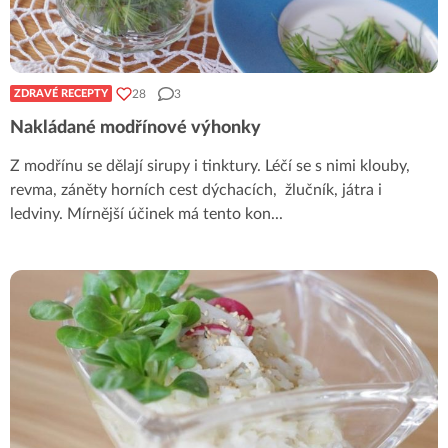
28
3
ZDRAVÉ RECEPTY
Nakládané modřínové výhonky
Z modřínu se dělají sirupy i tinktury. Léčí se s nimi klouby,
revma, záněty horních cest dýchacích, žlučník, játra i
ledviny. Mírnější účinek má tento kon
...