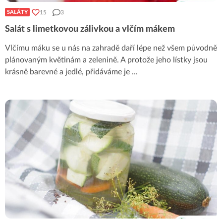
15
3
SALÁTY
Salát s limetkovou zálivkou a vlčím mákem
Vlčímu máku se u nás na zahradě daří lépe než všem původně
plánovaným květinám a zelenině. A protože jeho lístky jsou
krásně barevné a jedlé, přidáváme je
...