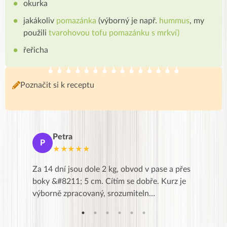
okurka
jakákoliv
pomazánka
(výborný je např.
hummus
, my
použili
tvarohovou tofu pomazánku s mrkví)
řeřicha
Poznačit si k receptu
Petra
Ma
P
M
★★★★★
★
k,
Za 14 dní jsou dole 2 kg, obvod v pase a přes
Dnes jse
znání pro
boky &#8211; 5 cm. Cítím se dobře. Kurz je
zapadlé p
…
výborně zpracovaný, srozumiteln…
od EVY. 