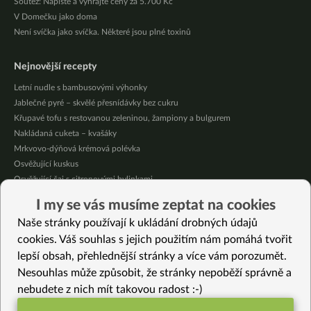
Soutěž: Napište a vyhrajte ceny za 5.700 Kč
V Domečku jako doma
Není svíčka jako svíčka. Některé jsou plné toxinů
Nejnovější recepty
Letní nudle s bambusovými výhonky
Jablečné pyré – skvělé přesnídávky bez cukru
Křupavé tofu s restovanou zeleninou, žampiony a bulgurem
Nakládaná cuketa – kvašáky
Mrkvovo-dýňová krémová polévka
Osvěžující kuskus
Osvěžující čaj s citronovými bylinkami
Nepečený jablečný dort s rybízem
I my se vás musíme zeptat na cookies
Čokoládové muffiny s mangovým krémem
Naše stránky používají k ukládání drobných údajů
Meruňky a jablka v citrónovém želé
cookies. Váš souhlas s jejich použitím nám pomáhá tvořit
lepší obsah, přehlednější stránky a více vám porozumět.
Vybrané recepty
Nesouhlas může způsobit, že stránky nepoběží správně a
Proteinový wok s fazolemi a seitanem
nebudete z nich mít takovou radost :-)
Ovesný jogurt (bez sóji)