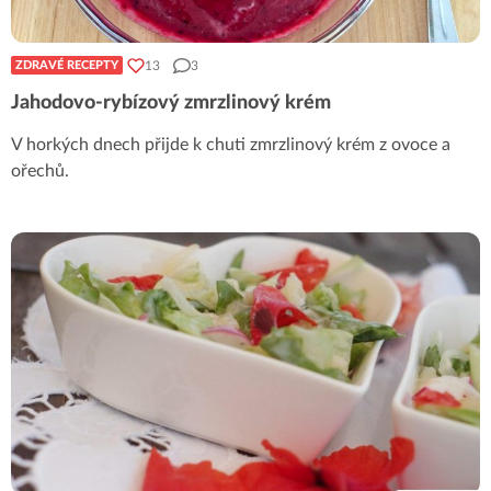
13
3
ZDRAVÉ RECEPTY
Jahodovo-rybízový zmrzlinový krém
V horkých dnech přijde k chuti zmrzlinový krém z ovoce a
ořechů.