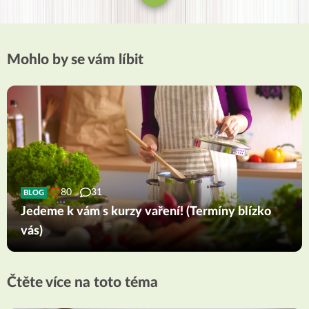
Mohlo by se vám líbit
80
31
BLOG
Jedeme k vám s kurzy vaření! (Termíny blízko
vás)
Čtěte více na toto téma