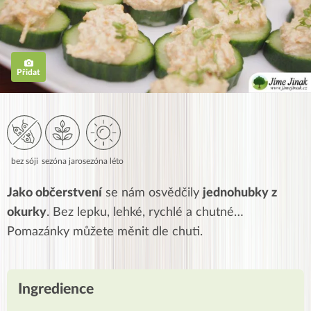
Přidat
bez sóji
sezóna jaro
sezóna léto
Jako občerstvení
se nám osvědčily
jednohubky z
okurky
. Bez lepku, lehké, rychlé a chutné…
Pomazánky můžete měnit dle chuti.
Ingredience