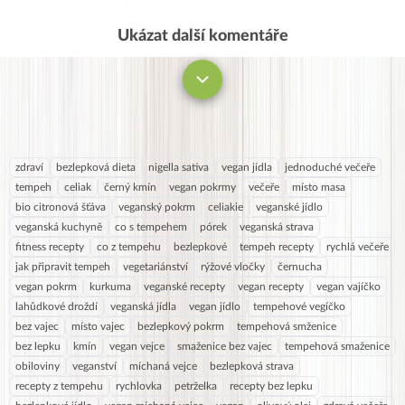
u nás nemají…
Ukázat další komentáře
Komentovat
zdraví
bezlepková dieta
nigella sativa
vegan jídla
jednoduché večeře
tempeh
celiak
černý kmín
vegan pokrmy
večeře
místo masa
bio citronová šťáva
veganský pokrm
celiakie
veganské jídlo
veganská kuchyně
co s tempehem
pórek
veganská strava
fitness recepty
co z tempehu
bezlepkové
tempeh recepty
rychlá večeře
jak připravit tempeh
vegetariánství
rýžové vločky
černucha
vegan pokrm
kurkuma
veganské recepty
vegan recepty
vegan vajíčko
lahůdkové droždí
veganská jídla
vegan jídlo
tempehové vegíčko
bez vajec
místo vajec
bezlepkový pokrm
tempehová smženice
bez lepku
kmín
vegan vejce
smaženice bez vajec
tempehová smaženice
obiloviny
veganství
míchaná vejce
bezlepková strava
recepty z tempehu
rychlovka
petrželka
recepty bez lepku