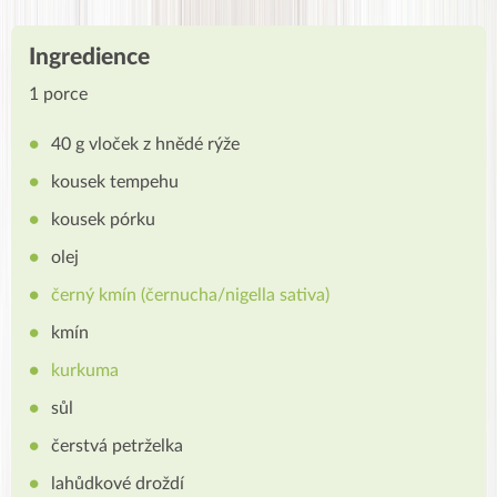
Ingredience
1 porce
40 g vloček z hnědé rýže
kousek tempehu
kousek pórku
olej
černý kmín (černucha/nigella sativa)
kmín
kurkuma
sůl
čerstvá petrželka
lahůdkové droždí