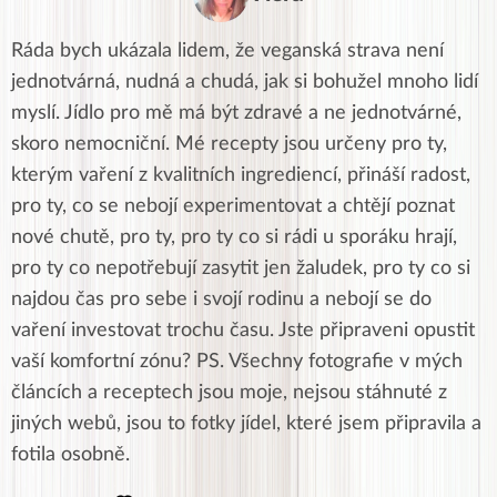
Ráda bych ukázala lidem, že veganská strava není
jednotvárná, nudná a chudá, jak si bohužel mnoho lidí
myslí. Jídlo pro mě má být zdravé a ne jednotvárné,
skoro nemocniční. Mé recepty jsou určeny pro ty,
kterým vaření z kvalitních ingrediencí, přináší radost,
pro ty, co se nebojí experimentovat a chtějí poznat
nové chutě, pro ty, pro ty co si rádi u sporáku hrají,
pro ty co nepotřebují zasytit jen žaludek, pro ty co si
najdou čas pro sebe i svojí rodinu a nebojí se do
vaření investovat trochu času. Jste připraveni opustit
vaší komfortní zónu? PS. Všechny fotografie v mých
článcích a receptech jsou moje, nejsou stáhnuté z
jiných webů, jsou to fotky jídel, které jsem připravila a
fotila osobně.