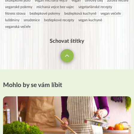
bezlepkové jídlo
vegan míchaná vejce
vegan
olivový olej
zdravá večeře
veganské pokrmy
míchaná vejce bez vajec
vegetariánské recepty
fitness strava
bezlepkové pokrmy
bezlepková kuchyně
vegan večeře
luštěniny
smaženice
bezlepkové recepty
vegan kuchyně
veganská večeře
Schovat štítky
Mohlo by se vám líbit