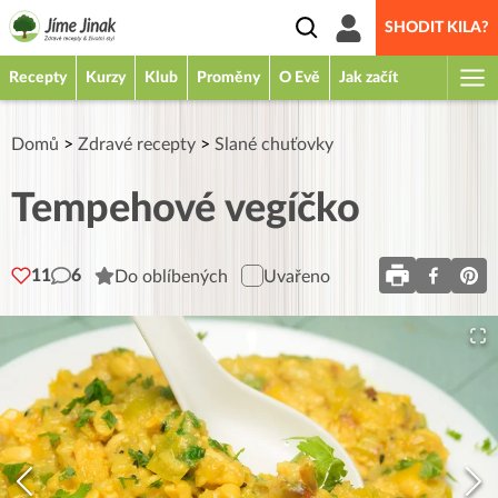
SHODIT KILA?
Recepty
Kurzy
Klub
Proměny
O Evě
Jak začít
Domů
>
Zdravé recepty
>
Slané chuťovky
Tempehové vegíčko
11
6
Do oblíbených
Uvařeno