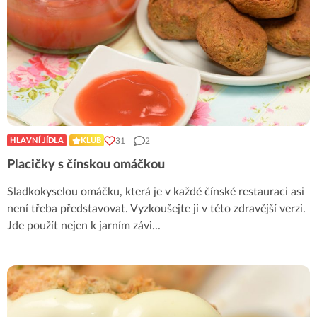
31
2
HLAVNÍ JÍDLA
KLUB
Placičky s čínskou omáčkou
Sladkokyselou omáčku, která je v každé čínské restauraci asi
není třeba představovat. Vyzkoušejte ji v této zdravější verzi.
Jde použít nejen k jarním závi
...