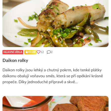
12
2
HLAVNÍ JÍDLA
KLUB
Daikon rolky
Daikon rolky jsou lehký a chutný pokrm, kde tenké plátky
daikonu obalují voňavou směs, která se při opékání krásně
propeče. Díky jednoduché přípravě a skvě
...