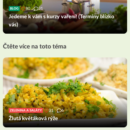
80
31
BLOG
Jedeme k vám s kurzy vaření! (Termíny blízko
vás)
Čtěte více na toto téma
31
6
ZELENINA A SALÁTY
Žlutá květáková rýže