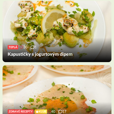
30
1
TEPLÁ
Kapustičky s jogurtovým dipem
40
17
ZDRAVÉ RECEPTY
KLUB