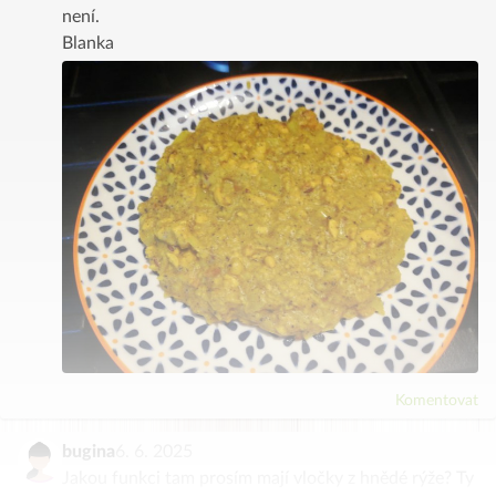
není.
Blanka
Komentovat
bugina
6. 6. 2025
Jakou funkci tam prosím mají vločky z hnědé rýže? Ty