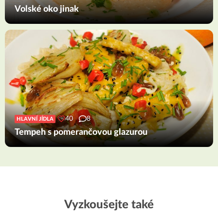
Volské oko jinak
40
8
HLAVNÍ JÍDLA
Tempeh s pomerančovou glazurou
Vyzkoušejte také