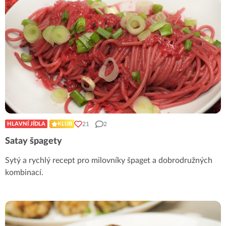
21
2
HLAVNÍ JÍDLA
KLUB
Satay špagety
Sytý a rychlý recept pro milovníky špaget a dobrodružných
kombinací.