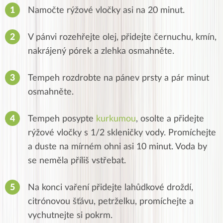
Namočte rýžové vločky asi na 20 minut.
V pánvi rozehřejte olej, přidejte černuchu, kmín,
nakrájený pórek a zlehka osmahněte.
Tempeh rozdrobte na pánev prsty a pár minut
osmahněte.
Tempeh posypte
kurkumou
, osolte a přidejte
rýžové vločky s 1/2 skleničky vody.
Promíchejte
a duste na mírném ohni asi 10 minut.
Voda by
se neměla příliš vstřebat.
Na konci vaření přidejte lahůdkové droždí,
citrónovou šťávu, petrželku, promíchejte a
vychutnejte si pokrm.