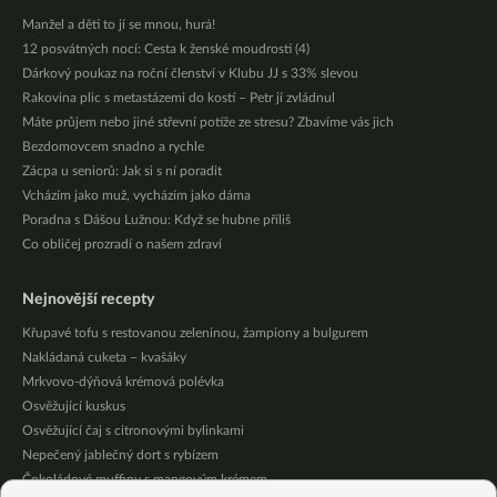
Manžel a děti to jí se mnou, hurá!
12 posvátných nocí: Cesta k ženské moudrosti (4)
Dárkový poukaz na roční členství v Klubu JJ s 33% slevou
Rakovina plic s metastázemi do kostí – Petr jí zvládnul
Máte průjem nebo jiné střevní potíže ze stresu? Zbavíme vás jich
Bezdomovcem snadno a rychle
Zácpa u seniorů: Jak si s ní poradit
Vcházím jako muž, vycházím jako dáma
Poradna s Dášou Lužnou: Když se hubne příliš
Co obličej prozradí o našem zdraví
Nejnovější recepty
Křupavé tofu s restovanou zeleninou, žampiony a bulgurem
Nakládaná cuketa – kvašáky
Mrkvovo-dýňová krémová polévka
Osvěžující kuskus
Osvěžující čaj s citronovými bylinkami
Nepečený jablečný dort s rybízem
Čokoládové muffiny s mangovým krémem