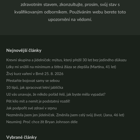
zdravotním stavem, zkonzultujte, prosím, svůj stav s
kvalifikovaným odborníkem. Používáním webu berete toto
upozornění na vědomí.
Nejnovější články
Krevní skupina a jídelníček: mýtus, který přežil 30 let bez jediného důkazu
Léky mi snížili na minimum a štítná žláza se zlepšila (Martina, 41 let)
Živý kurz vaření v Brně 25. 8. 2026
Přestaňte bojovat samy se sebou
10 tipů, jak zpracovat letní jablíčka
Už vás unavuje, že někdo pořád řeší, jak byste měla vypadat?
Pět kilo mít a nemít je podstatný rozdíl!
Jak podpořit své zdraví v srpnu
Nezměnila jsem jen jídelníček. Změnila jsem celý svůj život. (Jana, 46 let)
Neumírej: Proč chce žít Bryan Johnson déle
Vybrané články