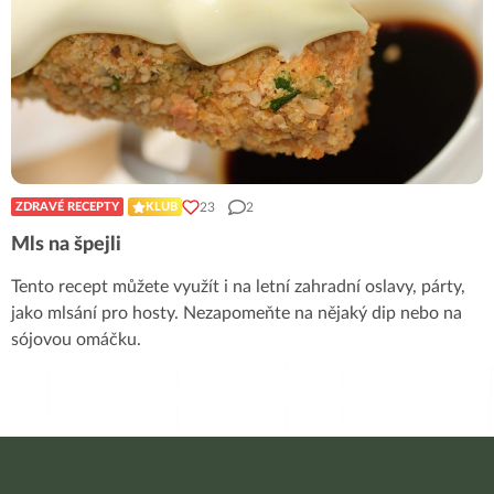
23
2
ZDRAVÉ RECEPTY
KLUB
Mls na špejli
Tento recept můžete využít i na letní zahradní oslavy, párty,
jako mlsání pro hosty. Nezapomeňte na nějaký dip nebo na
sójovou omáčku.