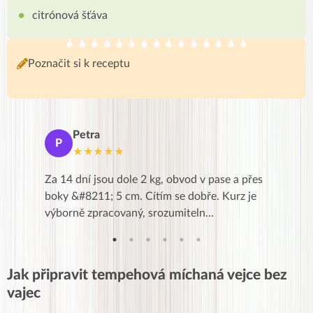
citrónová šťáva
Poznačit si k receptu
Petra
Ma
P
M
★★★★★
★
k,
Za 14 dní jsou dole 2 kg, obvod v pase a přes
Dnes jse
znání pro
boky &#8211; 5 cm. Cítím se dobře. Kurz je
zapadlé p
…
výborně zpracovaný, srozumiteln…
od EVY. 
Jak připravit tempehová míchaná vejce bez
vajec