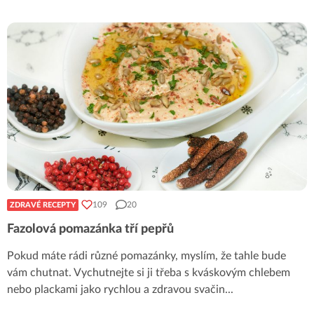
109
20
ZDRAVÉ RECEPTY
Fazolová pomazánka tří pepřů
Pokud máte rádi různé pomazánky, myslím, že tahle bude
vám chutnat. Vychutnejte si ji třeba s kváskovým chlebem
nebo plackami jako rychlou a zdravou svačin
...