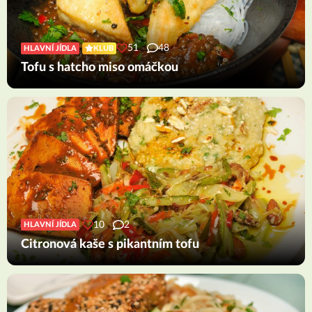
51
48
HLAVNÍ JÍDLA
KLUB
Tofu s hatcho miso omáčkou
10
2
HLAVNÍ JÍDLA
Citronová kaše s pikantním tofu