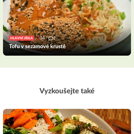
34
2
HLAVNÍ JÍDLA
Tofu v sezamové krustě
Vyzkoušejte také