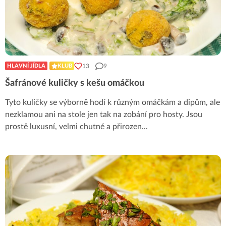
13
9
HLAVNÍ JÍDLA
KLUB
Šafránové kuličky s kešu omáčkou
Tyto kuličky se výborně hodí k různým omáčkám a dipům, ale
nezklamou ani na stole jen tak na zobání pro hosty. Jsou
prostě luxusní, velmi chutné a přirozen
...