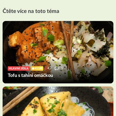
Čtěte více na toto téma
42
36
HLAVNÍ JÍDLA
KLUB
Tofu s tahini omáčkou