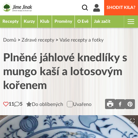
SHODIT KILA?
Recepty
Kurzy
Klub
Proměny
O Evě
Jak začít
Domů
>
Zdravé recepty
>
Vaše recepty a fotky
Plněné jáhlové knedlíky s
mungo kaší a lotosovým
kořenem
11
5
Do oblíbených
Uvařeno