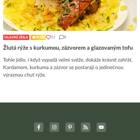
11
8
HLAVNÍ JÍDLA
KLUB
Žlutá rýže s kurkumou, zázvorem a glazovaným tofu
Tohle jídlo, i když vypadá velmi svěže, dokáže krásně zahřát.
Kardamom, kurkuma a zázvor se postarají o jedinečnou
výraznou chuť rýže.