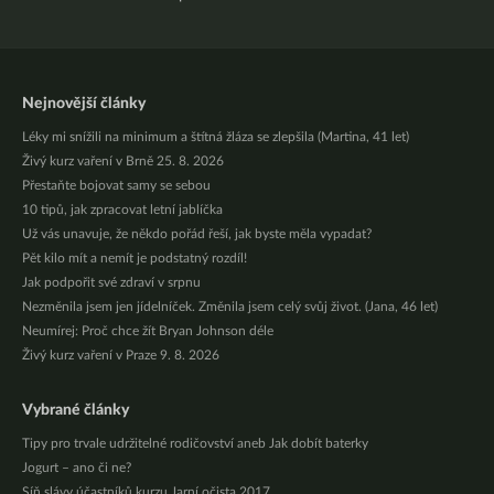
Nejnovější články
Léky mi snížili na minimum a štítná žláza se zlepšila (Martina, 41 let)
Živý kurz vaření v Brně 25. 8. 2026
Přestaňte bojovat samy se sebou
10 tipů, jak zpracovat letní jablíčka
Už vás unavuje, že někdo pořád řeší, jak byste měla vypadat?
Pět kilo mít a nemít je podstatný rozdíl!
Jak podpořit své zdraví v srpnu
Nezměnila jsem jen jídelníček. Změnila jsem celý svůj život. (Jana, 46 let)
Neumírej: Proč chce žít Bryan Johnson déle
Živý kurz vaření v Praze 9. 8. 2026
Vybrané články
Tipy pro trvale udržitelné rodičovství aneb Jak dobít baterky
Jogurt – ano či ne?
Síň slávy účastníků kurzu Jarní očista 2017