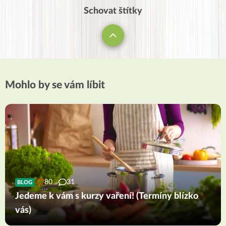
Schovat štítky
Mohlo by se vám líbit
80
31
BLOG
Jedeme k vám s kurzy vaření! (Termíny blízko
vás)