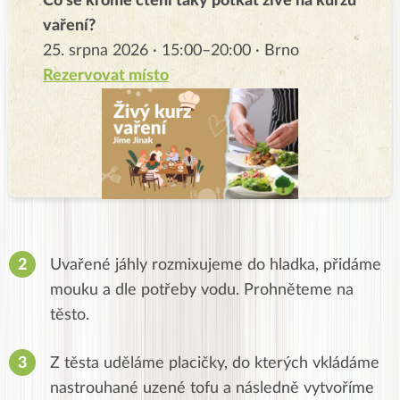
Co se kromě čtení taky potkat živě na kurzu
vaření?
25. srpna 2026 · 15:00–20:00 · Brno
Rezervovat místo
Uvařené jáhly rozmixujeme do hladka, přidáme
mouku a dle potřeby vodu. Prohněteme na
těsto.
Z těsta uděláme placičky, do kterých vkládáme
nastrouhané uzené tofu a následně vytvoříme