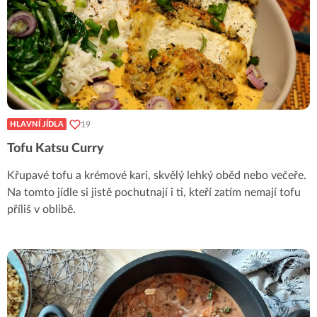
19
HLAVNÍ JÍDLA
Tofu Katsu Curry
Křupavé tofu a krémové kari, skvělý lehký oběd nebo večeře.
Na tomto jídle si jistě pochutnají i ti, kteří zatím nemají tofu
příliš v oblibě.