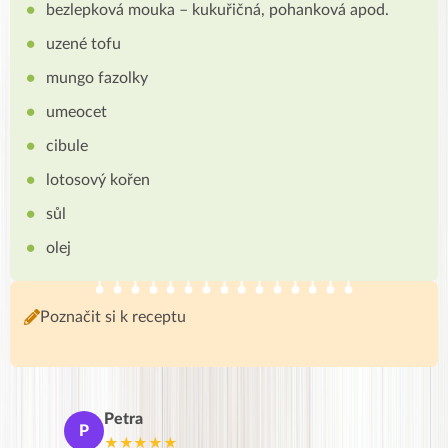
bezlepková mouka – kukuřičná, pohanková apod.
uzené tofu
mungo fazolky
umeocet
cibule
lotosový kořen
sůl
olej
Poznačit si k receptu
Petra
Ma
P
M
★★★★★
★