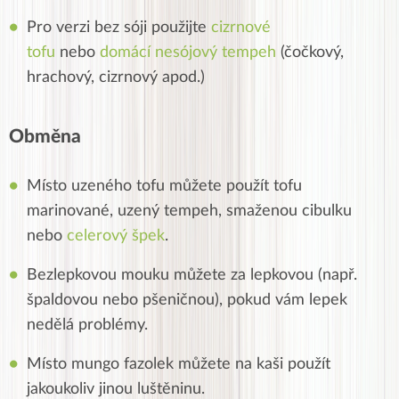
Pro verzi bez sóji použijte
cizrnové
tofu
nebo
domácí nesójový tempeh
(čočkový,
hrachový, cizrnový apod.)
Obměna
Místo uzeného tofu můžete použít tofu
marinované, uzený tempeh, smaženou cibulku
nebo
celerový špek
.
Bezlepkovou mouku můžete za lepkovou (např.
špaldovou nebo pšeničnou), pokud vám lepek
nedělá problémy.
Místo mungo fazolek můžete na kaši použít
jakoukoliv jinou luštěninu.