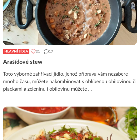
31
17
HLAVNÍ JÍDLA
Arašídové stew
Toto výborné zahřívací jídlo, jehož příprava vám nezabere
mnoho času, můžete nakombinovat s oblíbenou obilovinou či
plackami a zeleninu i obilovinu můžete
...