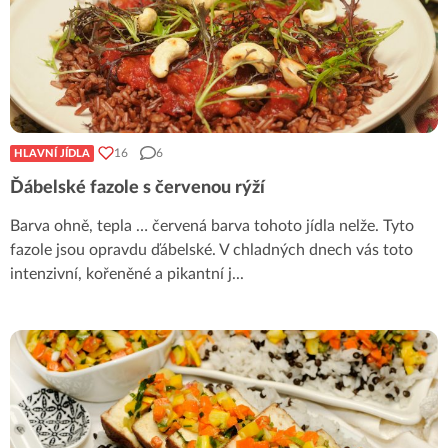
16
6
HLAVNÍ JÍDLA
Ďábelské fazole s červenou rýží
Barva ohně, tepla … červená barva tohoto jídla nelže. Tyto
fazole jsou opravdu ďábelské. V chladných dnech vás toto
intenzivní, kořeněné a pikantní j
...