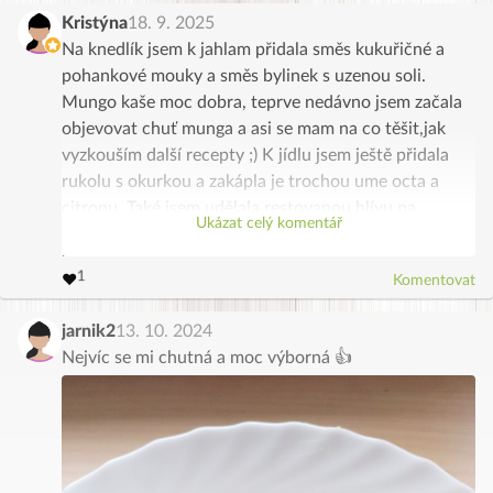
Kristýna
18. 9. 2025
Na knedlík jsem k jahlam přidala směs kukuřičné a
pohankové mouky a směs bylinek s uzenou soli.
Mungo kaše moc dobra, teprve nedávno jsem začala
objevovat chuť munga a asi se mam na co těšit,jak
vyzkouším další recepty ;) K jídlu jsem ještě přidala
rukolu s okurkou a zakápla je trochou ume octa a
citronu. Také jsem udělala restovanou hlívu na
Ukázat celý komentář
cibulce, kmíně a se solí a podusila. A bylo to chutné,
hlíva byla tímto způsobem ochucená dost a doplnila
3
4
2
5
1
6
❤️
Komentovat
se dobře ke knedlíkům,kde mi přišlo,že chuť
0
7
8
9
marinovaného tofu nebylo tolik cítit. Dobre to bylo :)
jarnik2
13. 10. 2024
Nejvíc se mi chutná a moc výborná 👍