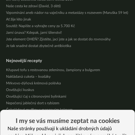
Naše cesta ke zdraví (David, 3 děti)
Vzpomínání aneb nádor na vaječníku a metastázy s rozsevem (Maruška 59 let)
Ať žije léto jinak
Soutěž: Napište a vyhrajte ceny za 5.700 Kč
Jarní únava? Kdepak, jarní šílenství!
Jste element OHEŇ? Zjistěte, jací jste a jak se dostat do rovnováhy
Je tak snadné dostat zbytečně antibiotika
Nejnovější recepty
Křupavé tofu s restovanou zeleninou, žampiony a bulgurem
Nakládaná cuketa – kvašáky
Mrkvovo-dýňová krémová polévka
Osvěžující kuskus
Osvěžující čaj s citronovými bylinkami
Nepečený jablečný dort s rybízem
Čokoládové muffiny s mangovým krémem
Meruňky a jablka v citrónovém želé
I my se vás musíme zeptat na cookies
Krémová zeleninová polévka s koprem a vločkami
Naše stránky používají k ukládání drobných údajů
Celozrnná rýže basmati se zeleninou