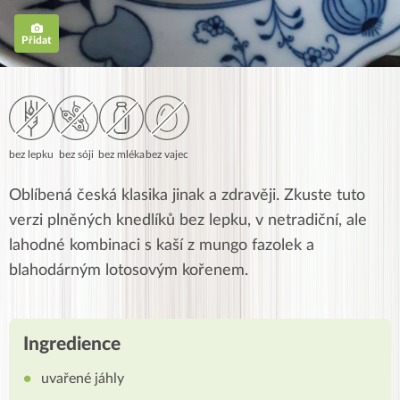
Přidat
bez lepku
bez sóji
bez mléka
bez vajec
Oblíbená česká klasika jinak a zdravěji. Zkuste tuto
verzi plněných knedlíků bez lepku, v netradiční, ale
lahodné kombinaci s kaší z mungo fazolek a
blahodárným lotosovým kořenem.
Ingredience
uvařené jáhly