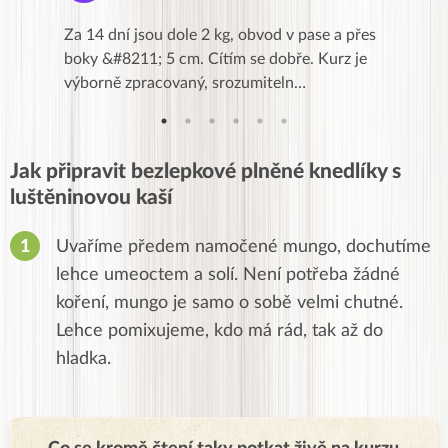
k,
Za 14 dní jsou dole 2 kg, obvod v pase a přes
Dnes jse
znání pro
boky &#8211; 5 cm. Cítím se dobře. Kurz je
zapadlé p
…
výborně zpracovaný, srozumiteln…
od EVY. 
Jak připravit bezlepkové plněné knedlíky s
luštěninovou kaší
Uvaříme předem namočené mungo, dochutíme
lehce umeoctem a solí. Není potřeba žádné
koření, mungo je samo o sobě velmi chutné.
Lehce pomixujeme, kdo má rád, tak až do
hladka.