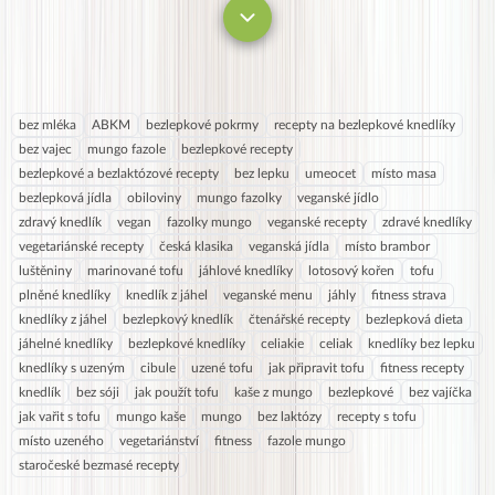
bez mléka
ABKM
bezlepkové pokrmy
recepty na bezlepkové knedlíky
bez vajec
mungo fazole
bezlepkové recepty
bezlepkové a bezlaktózové recepty
bez lepku
umeocet
místo masa
bezlepková jídla
obiloviny
mungo fazolky
veganské jídlo
zdravý knedlík
vegan
fazolky mungo
veganské recepty
zdravé knedlíky
vegetariánské recepty
česká klasika
veganská jídla
místo brambor
luštěniny
marinované tofu
jáhlové knedlíky
lotosový kořen
tofu
plněné knedlíky
knedlík z jáhel
veganské menu
jáhly
fitness strava
knedlíky z jáhel
bezlepkový knedlík
čtenářské recepty
bezlepková dieta
jáhelné knedlíky
bezlepkové knedlíky
celiakie
celiak
knedlíky bez lepku
knedlíky s uzeným
cibule
uzené tofu
jak připravit tofu
fitness recepty
knedlík
bez sóji
jak použít tofu
kaše z mungo
bezlepkové
bez vajíčka
jak vařit s tofu
mungo kaše
mungo
bez laktózy
recepty s tofu
místo uzeného
vegetariánství
fitness
fazole mungo
staročeské bezmasé recepty